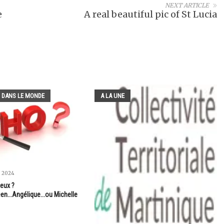
NEXT ARTICLE
e
A real beautiful pic of St Lucia
 DANS LE MONDE
A LA UNE
 2024
ieux ?
en...Angélique...ou Michelle