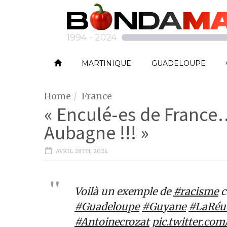
MARTINIQUE
GUADELOUPE
Home
France
« Enculé-es de France
Aubagne !!! »
AVRIL 28TH, 2024
Voilà un exemple de
#racisme
c
#Guadeloupe
#Guyane
#LaRéu
#Antoinecrozat
pic.twitter.c