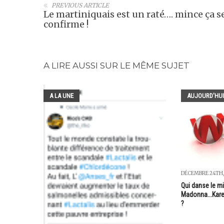
PREVIOUS ARTICLE
Le martiniquais est un raté…. mince ça s
confirme !
A LIRE AUSSI SUR LE MÊME SUJET
A LA UNE
AUJOURD'HUI
DÉCEMBRE 24TH,
Qui danse le m
Madonna...Kare
?