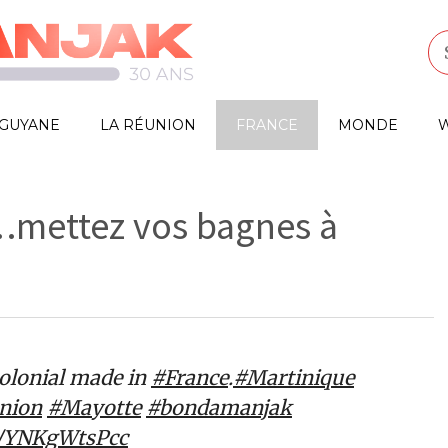
GUYANE
LA RÉUNION
FRANCE
MONDE
W
…mettez vos bagnes à
olonial made in
#France
.
#Martinique
nion
#Mayotte
#bondamanjak
om/YNKgWtsPcc