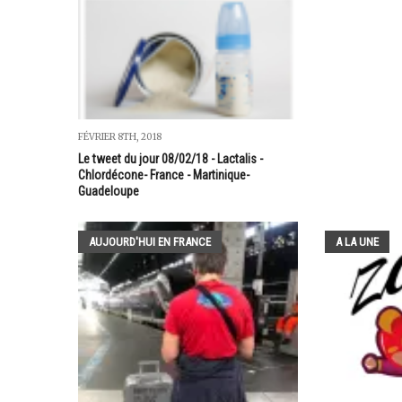
FÉVRIER 8TH, 2018
Le tweet du jour 08/02/18 - Lactalis -
Chlordécone- France - Martinique-
Guadeloupe
AUJOURD'HUI EN FRANCE
A LA UNE