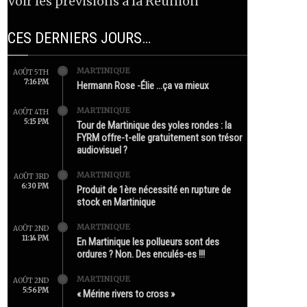
Voir les prévisions à la Réunion
CES DERNIERS JOURS…
MARTINIQUE
AOÛT 5TH
7:16 PM
Hermann Rose -Élie …ça va mieux
MARTINIQUE
AOÛT 4TH
5:15 PM
Tour de Martinique des yoles rondes : la
FYRM offre-t-elle gratuitement son trésor
audiovisuel ?
MARTINIQUE
AOÛT 3RD
6:30 PM
Produit de 1ère nécessité en rupture de
stock en Martinique
MARTINIQUE
AOÛT 2ND
11:14 PM
En Martinique les pollueurs sont des
ordures ? Non. Des enculés-es !!!
MARTINIQUE
AOÛT 2ND
5:56 PM
« Mérine rivers to cross »