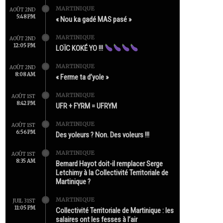
MARTINIQUE
AOÛT 2ND
5:48 PM
« Nou ka gadé MAS pasé »
MARTINIQUE
AOÛT 2ND
12:05 PM
LOÏC KOKÉ YO !!!
MARTINIQUE
AOÛT 2ND
8:08 AM
« Ferme ta d’yole »
MARTINIQUE
AOÛT 1ST
8:42 PM
UFR + FYRM = UFRYM
MARTINIQUE
AOÛT 1ST
6:56 PM
Des yoleurs ? Non. Des voleurs !!!
MARTINIQUE
AOÛT 1ST
8:35 AM
Bernard Hayot doit-il remplacer Serge
Letchimy à la Collectivité Territoriale de
Martinique ?
MARTINIQUE
JUIL 31ST
11:05 PM
Collectivité Territoriale de Martinique : les
salaires ont les fesses à l’air