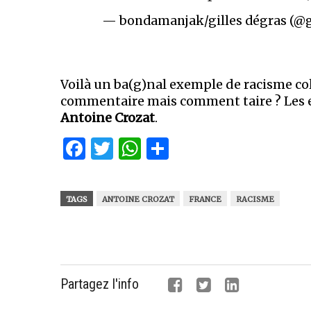
— bondamanjak/gilles dégras (@g
Voilà un ba(g)nal exemple de racisme co
commentaire mais comment taire ? Les en
Antoine Crozat
.
Facebook
Twitter
WhatsApp
Partager
TAGS
ANTOINE CROZAT
FRANCE
RACISME
Partagez l'info