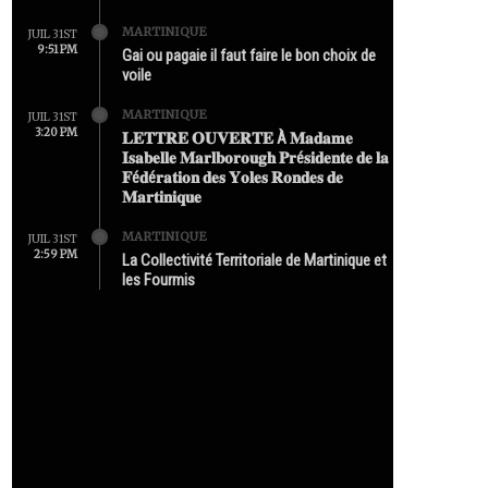
MARTINIQUE
JUIL 31ST
9:51 PM
Gai ou pagaie il faut faire le bon choix de
voile
MARTINIQUE
JUIL 31ST
3:20 PM
𝐋𝐄𝐓𝐓𝐑𝐄 𝐎𝐔𝐕𝐄𝐑𝐓𝐄 À 𝐌𝐚𝐝𝐚𝐦𝐞
𝐈𝐬𝐚𝐛𝐞𝐥𝐥𝐞 𝐌𝐚𝐫𝐥𝐛𝐨𝐫𝐨𝐮𝐠𝐡 𝐏𝐫é𝐬𝐢𝐝𝐞𝐧𝐭𝐞 𝐝𝐞 𝐥𝐚
𝐅é𝐝é𝐫𝐚𝐭𝐢𝐨𝐧 𝐝𝐞𝐬 𝐘𝐨𝐥𝐞𝐬 𝐑𝐨𝐧𝐝𝐞𝐬 𝐝𝐞
𝐌𝐚𝐫𝐭𝐢𝐧𝐢𝐪𝐮𝐞
MARTINIQUE
JUIL 31ST
2:59 PM
La Collectivité Territoriale de Martinique et
les Fourmis