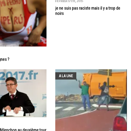
FÉVRIER 17TH, 2015
je ne suis pas raciste mais il y a trop de
noirs
gnes ?
A LA UNE
t Mélenchon au deuxième tour