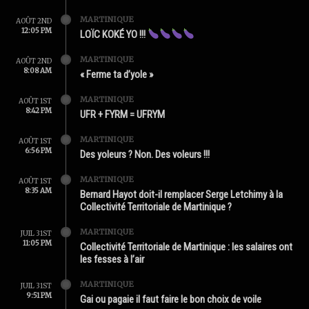
MARTINIQUE
AOÛT 2ND
12:05 PM
LOÏC KOKÉ YO !!!
MARTINIQUE
AOÛT 2ND
8:08 AM
« Ferme ta d’yole »
MARTINIQUE
AOÛT 1ST
8:42 PM
UFR + FYRM = UFRYM
MARTINIQUE
AOÛT 1ST
6:56 PM
Des yoleurs ? Non. Des voleurs !!!
MARTINIQUE
AOÛT 1ST
8:35 AM
Bernard Hayot doit-il remplacer Serge Letchimy à la
Collectivité Territoriale de Martinique ?
MARTINIQUE
JUIL 31ST
11:05 PM
Collectivité Territoriale de Martinique : les salaires ont
les fesses à l’air
MARTINIQUE
JUIL 31ST
9:51 PM
Gai ou pagaie il faut faire le bon choix de voile