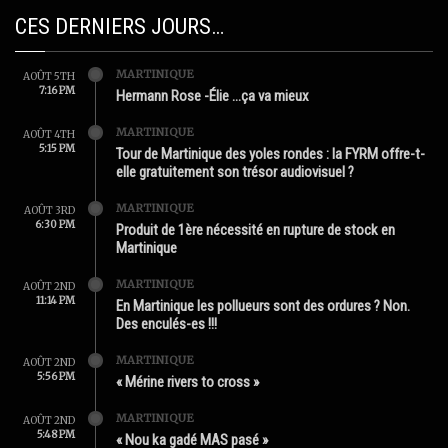
CES DERNIERS JOURS…
MARTINIQUE
AOÛT 5TH
7:16 PM
Hermann Rose -Élie …ça va mieux
MARTINIQUE
AOÛT 4TH
5:15 PM
Tour de Martinique des yoles rondes : la FYRM offre-t-
elle gratuitement son trésor audiovisuel ?
MARTINIQUE
AOÛT 3RD
6:30 PM
Produit de 1ère nécessité en rupture de stock en
Martinique
MARTINIQUE
AOÛT 2ND
11:14 PM
En Martinique les pollueurs sont des ordures ? Non.
Des enculés-es !!!
MARTINIQUE
AOÛT 2ND
5:56 PM
« Mérine rivers to cross »
MARTINIQUE
AOÛT 2ND
5:48 PM
« Nou ka gadé MAS pasé »