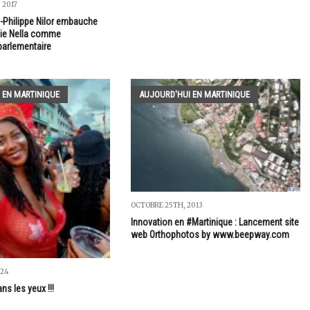
 2017
-Philippe Nilor embauche
lie Nella comme
parlementaire
 EN MARTINIQUE
AUJOURD'HUI EN MARTINIQUE
OCTOBRE 25TH, 2013
Innovation en #Martinique : Lancement site
web Orthophotos by www.beepway.com
024
s les yeux !!!