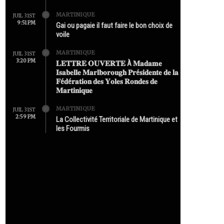
MARTINIQUE
JUIL 31ST
9:51 PM
Gai ou pagaie il faut faire le bon choix de
voile
MARTINIQUE
JUIL 31ST
3:20 PM
𝐋𝐄𝐓𝐓𝐑𝐄 𝐎𝐔𝐕𝐄𝐑𝐓𝐄 À 𝐌𝐚𝐝𝐚𝐦𝐞
𝐈𝐬𝐚𝐛𝐞𝐥𝐥𝐞 𝐌𝐚𝐫𝐥𝐛𝐨𝐫𝐨𝐮𝐠𝐡 𝐏𝐫é𝐬𝐢𝐝𝐞𝐧𝐭𝐞 𝐝𝐞 𝐥𝐚
𝐅é𝐝é𝐫𝐚𝐭𝐢𝐨𝐧 𝐝𝐞𝐬 𝐘𝐨𝐥𝐞𝐬 𝐑𝐨𝐧𝐝𝐞𝐬 𝐝𝐞
𝐌𝐚𝐫𝐭𝐢𝐧𝐢𝐪𝐮𝐞
MARTINIQUE
JUIL 31ST
2:59 PM
La Collectivité Territoriale de Martinique et
les Fourmis