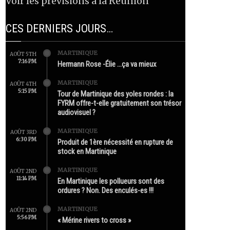
Voir les prévisions à la Réunion
CES DERNIERS JOURS…
MARTINIQUE
AOÛT 5TH
7:16 PM
Hermann Rose -Élie …ça va mieux
MARTINIQUE
AOÛT 4TH
5:15 PM
Tour de Martinique des yoles rondes : la
FYRM offre-t-elle gratuitement son trésor
audiovisuel ?
MARTINIQUE
AOÛT 3RD
6:30 PM
Produit de 1ère nécessité en rupture de
stock en Martinique
MARTINIQUE
AOÛT 2ND
11:14 PM
En Martinique les pollueurs sont des
ordures ? Non. Des enculés-es !!!
MARTINIQUE
AOÛT 2ND
5:56 PM
« Mérine rivers to cross »