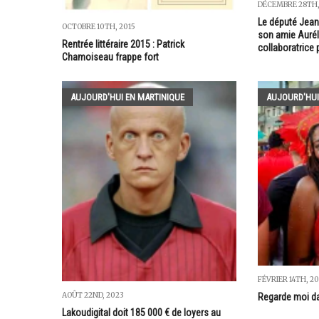
DÉCEMBRE 28TH,
Le député Jean
OCTOBRE 10TH, 2015
son amie Auré
Rentrée littéraire 2015 : Patrick
collaboratrice 
Chamoiseau frappe fort
AUJOURD'HUI EN MARTINIQUE
AUJOURD'HUI
FÉVRIER 14TH, 2
AOÛT 22ND, 2023
Regarde moi dan
Lakoudigital doit 185 000 € de loyers au