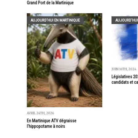
Grand Port de la Martinique
AUJOURD'HUI EN MARTINIQUE
AUJOURD'HUI
JUIN 16TH, 2024
Législatives 20
candidats et c
AVRIL 24TH, 2026
En Martinique ATV dégraisse
l'hippopotame à noirs