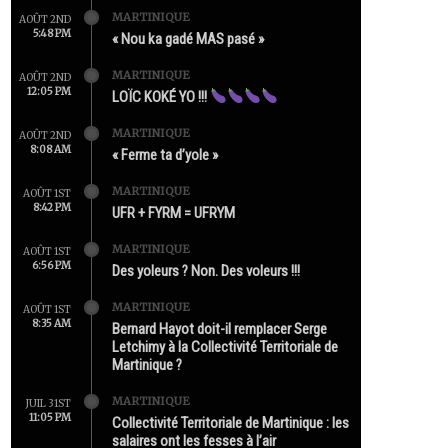
MARTINIQUE
AOÛT 2ND
5:48 PM
« Nou ka gadé MAS pasé »
MARTINIQUE
AOÛT 2ND
12:05 PM
LOÏC KOKÉ YO !!!
MARTINIQUE
AOÛT 2ND
8:08 AM
« Ferme ta d’yole »
MARTINIQUE
AOÛT 1ST
8:42 PM
UFR + FYRM = UFRYM
MARTINIQUE
AOÛT 1ST
6:56 PM
Des yoleurs ? Non. Des voleurs !!!
MARTINIQUE
AOÛT 1ST
8:35 AM
Bernard Hayot doit-il remplacer Serge
Letchimy à la Collectivité Territoriale de
Martinique ?
MARTINIQUE
JUIL 31ST
11:05 PM
Collectivité Territoriale de Martinique : les
salaires ont les fesses à l’air