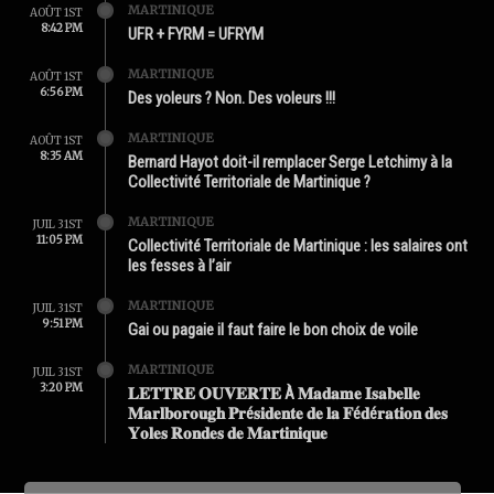
MARTINIQUE
AOÛT 1ST
8:42 PM
UFR + FYRM = UFRYM
MARTINIQUE
AOÛT 1ST
6:56 PM
Des yoleurs ? Non. Des voleurs !!!
MARTINIQUE
AOÛT 1ST
8:35 AM
Bernard Hayot doit-il remplacer Serge Letchimy à la
Collectivité Territoriale de Martinique ?
MARTINIQUE
JUIL 31ST
11:05 PM
Collectivité Territoriale de Martinique : les salaires ont
les fesses à l’air
MARTINIQUE
JUIL 31ST
9:51 PM
Gai ou pagaie il faut faire le bon choix de voile
MARTINIQUE
JUIL 31ST
3:20 PM
𝐋𝐄𝐓𝐓𝐑𝐄 𝐎𝐔𝐕𝐄𝐑𝐓𝐄 À 𝐌𝐚𝐝𝐚𝐦𝐞 𝐈𝐬𝐚𝐛𝐞𝐥𝐥𝐞
𝐌𝐚𝐫𝐥𝐛𝐨𝐫𝐨𝐮𝐠𝐡 𝐏𝐫é𝐬𝐢𝐝𝐞𝐧𝐭𝐞 𝐝𝐞 𝐥𝐚 𝐅é𝐝é𝐫𝐚𝐭𝐢𝐨𝐧 𝐝𝐞𝐬
𝐘𝐨𝐥𝐞𝐬 𝐑𝐨𝐧𝐝𝐞𝐬 𝐝𝐞 𝐌𝐚𝐫𝐭𝐢𝐧𝐢𝐪𝐮𝐞