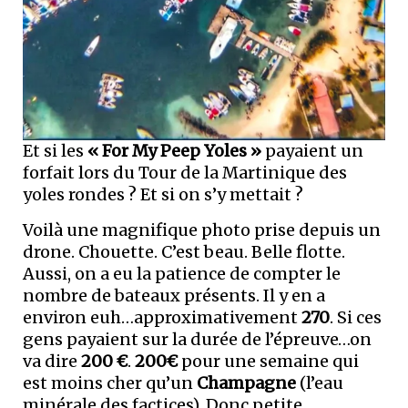
Et si les
« For My Peep Yoles »
payaient un
forfait lors du Tour de la Martinique des
yoles rondes ? Et si on s’y mettait ?
Voilà une magnifique photo prise depuis un
drone. Chouette. C’est beau. Belle flotte.
Aussi, on a eu la patience de compter le
nombre de bateaux présents. Il y en a
environ euh…approximativement
270
. Si ces
gens payaient sur la durée de l’épreuve…on
va dire
200 €
.
200€
pour une semaine qui
est moins cher qu’un
Champagne
(l’eau
minérale des factices). Donc petite