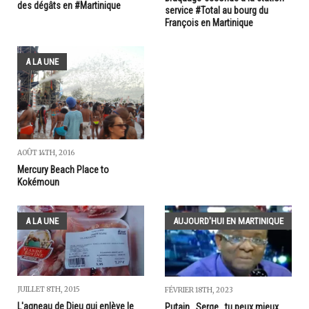
des dégâts en #Martinique
service #Total au bourg du
François en Martinique
A LA UNE
AOÛT 14TH, 2016
Mercury Beach Place to
Kokémoun
A LA UNE
AUJOURD'HUI EN MARTINIQUE
JUILLET 8TH, 2015
FÉVRIER 18TH, 2023
L'agneau de Dieu qui enlève le
Putain...Serge...tu peux mieux