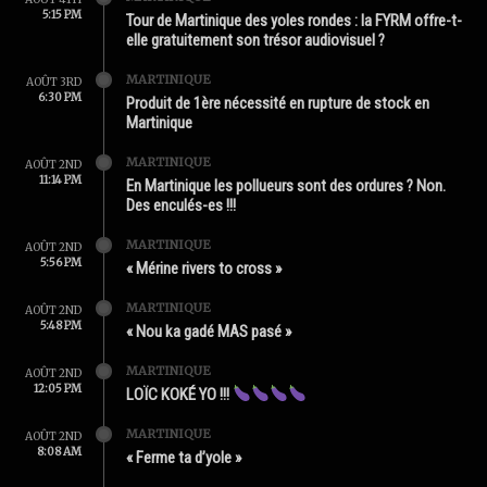
5:15 PM
Tour de Martinique des yoles rondes : la FYRM offre-t-
elle gratuitement son trésor audiovisuel ?
MARTINIQUE
AOÛT 3RD
6:30 PM
Produit de 1ère nécessité en rupture de stock en
Martinique
MARTINIQUE
AOÛT 2ND
11:14 PM
En Martinique les pollueurs sont des ordures ? Non.
Des enculés-es !!!
MARTINIQUE
AOÛT 2ND
5:56 PM
« Mérine rivers to cross »
MARTINIQUE
AOÛT 2ND
5:48 PM
« Nou ka gadé MAS pasé »
MARTINIQUE
AOÛT 2ND
12:05 PM
LOÏC KOKÉ YO !!!
MARTINIQUE
AOÛT 2ND
8:08 AM
« Ferme ta d’yole »