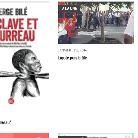
A LA UNE
JANVIER 5TH, 2016
Ligoté puis brûlé
urreau"