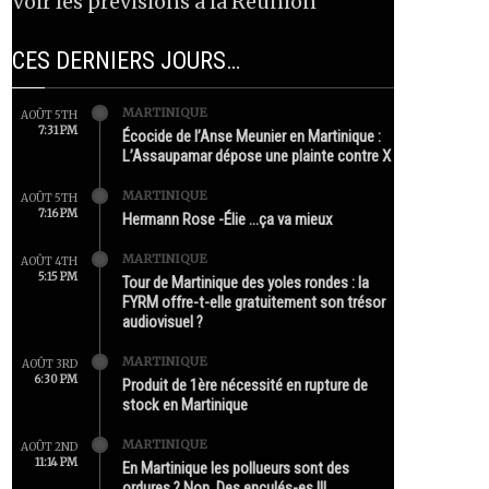
Voir les prévisions à la Réunion
CES DERNIERS JOURS…
MARTINIQUE
AOÛT 5TH
7:31 PM
Écocide de l’Anse Meunier en Martinique :
L’Assaupamar dépose une plainte contre X
MARTINIQUE
AOÛT 5TH
7:16 PM
Hermann Rose -Élie …ça va mieux
MARTINIQUE
AOÛT 4TH
5:15 PM
Tour de Martinique des yoles rondes : la
FYRM offre-t-elle gratuitement son trésor
audiovisuel ?
MARTINIQUE
AOÛT 3RD
6:30 PM
Produit de 1ère nécessité en rupture de
stock en Martinique
MARTINIQUE
AOÛT 2ND
11:14 PM
En Martinique les pollueurs sont des
ordures ? Non. Des enculés-es !!!