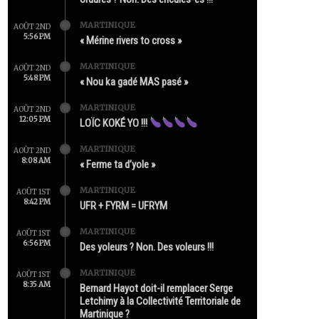
MARTINIQUE
AOÛT 2ND
5:56 PM
« Mérine rivers to cross »
MARTINIQUE
AOÛT 2ND
5:48 PM
« Nou ka gadé MAS pasé »
MARTINIQUE
AOÛT 2ND
12:05 PM
LOÏC KOKÉ YO !!!
MARTINIQUE
AOÛT 2ND
8:08 AM
« Ferme ta d’yole »
MARTINIQUE
AOÛT 1ST
8:42 PM
UFR + FYRM = UFRYM
MARTINIQUE
AOÛT 1ST
6:56 PM
Des yoleurs ? Non. Des voleurs !!!
MARTINIQUE
AOÛT 1ST
8:35 AM
Bernard Hayot doit-il remplacer Serge
Letchimy à la Collectivité Territoriale de
Martinique ?