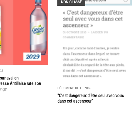
NON CLASSÉ
019
 carnaval en
resse Antillaise rate son
DÉCEMBRE 10TH, 2016
enge
"C’est dangereux d’être seul avec vous
dans cet ascenseur"