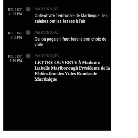
MARTINIQUE
JUIL 31ST
11:05 PM
Collectivité Territoriale de Martinique : les
salaires ont les fesses à l’air
MARTINIQUE
JUIL 31ST
9:51 PM
Gai ou pagaie il faut faire le bon choix de
voile
MARTINIQUE
JUIL 31ST
3:20 PM
𝐋𝐄𝐓𝐓𝐑𝐄 𝐎𝐔𝐕𝐄𝐑𝐓𝐄 À 𝐌𝐚𝐝𝐚𝐦𝐞
𝐈𝐬𝐚𝐛𝐞𝐥𝐥𝐞 𝐌𝐚𝐫𝐥𝐛𝐨𝐫𝐨𝐮𝐠𝐡 𝐏𝐫é𝐬𝐢𝐝𝐞𝐧𝐭𝐞 𝐝𝐞 𝐥𝐚
𝐅é𝐝é𝐫𝐚𝐭𝐢𝐨𝐧 𝐝𝐞𝐬 𝐘𝐨𝐥𝐞𝐬 𝐑𝐨𝐧𝐝𝐞𝐬 𝐝𝐞
𝐌𝐚𝐫𝐭𝐢𝐧𝐢𝐪𝐮𝐞