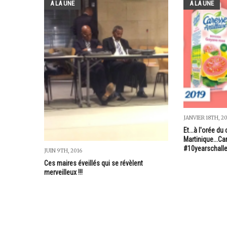
A LA UNE
A LA UNE
JANVIER 18TH, 2
Et...à l'orée du
Martinique...Ca
#10yearschall
JUIN 9TH, 2016
Ces maires éveillés qui se révèlent
merveilleux !!!