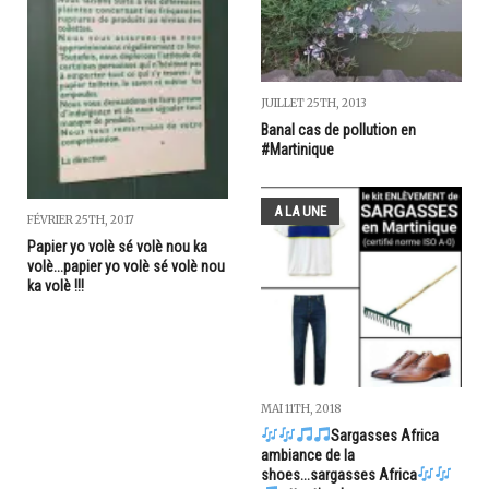
JUILLET 25TH, 2013
Banal cas de pollution en
#Martinique
A LA UNE
FÉVRIER 25TH, 2017
Papier yo volè sé volè nou ka
volè...papier yo volè sé volè nou
ka volè !!!
MAI 11TH, 2018
Sargasses Africa
ambiance de la
shoes...sargasses Africa