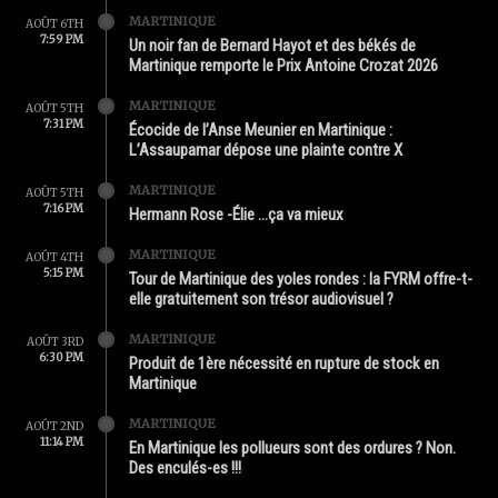
MARTINIQUE
AOÛT 6TH
7:59 PM
Un noir fan de Bernard Hayot et des békés de
Martinique remporte le Prix Antoine Crozat 2026
MARTINIQUE
AOÛT 5TH
7:31 PM
Écocide de l’Anse Meunier en Martinique :
L’Assaupamar dépose une plainte contre X
MARTINIQUE
AOÛT 5TH
7:16 PM
Hermann Rose -Élie …ça va mieux
MARTINIQUE
AOÛT 4TH
5:15 PM
Tour de Martinique des yoles rondes : la FYRM offre-t-
elle gratuitement son trésor audiovisuel ?
MARTINIQUE
AOÛT 3RD
6:30 PM
Produit de 1ère nécessité en rupture de stock en
Martinique
MARTINIQUE
AOÛT 2ND
11:14 PM
En Martinique les pollueurs sont des ordures ? Non.
Des enculés-es !!!