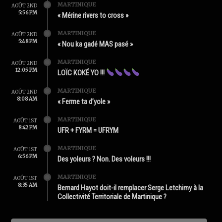
MARTINIQUE
AOÛT 2ND
5:56 PM
« Mérine rivers to cross »
MARTINIQUE
AOÛT 2ND
5:48 PM
« Nou ka gadé MAS pasé »
MARTINIQUE
AOÛT 2ND
12:05 PM
LOÏC KOKÉ YO !!!
MARTINIQUE
AOÛT 2ND
8:08 AM
« Ferme ta d’yole »
MARTINIQUE
AOÛT 1ST
8:42 PM
UFR + FYRM = UFRYM
MARTINIQUE
AOÛT 1ST
6:56 PM
Des yoleurs ? Non. Des voleurs !!!
MARTINIQUE
AOÛT 1ST
8:35 AM
Bernard Hayot doit-il remplacer Serge Letchimy à la
Collectivité Territoriale de Martinique ?