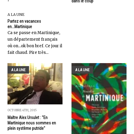
?
dans le coup
A LA UNE
Partez en vacances
en...Martinique
Ca se passe en Martinique,
un département français
où on...ok bon bref. Ce jour il
fait chaud. Pire très...
A LA UNE
A LA UNE
OCTOBRE 4TH, 2015
Maître Alex Ursulet : "En
Martinique nous sommes en
plein système putride"