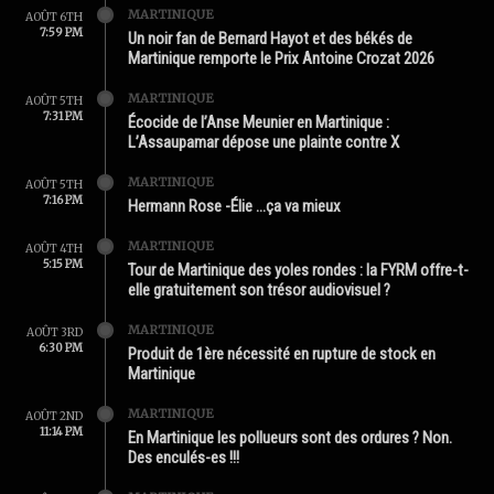
MARTINIQUE
AOÛT 6TH
7:59 PM
Un noir fan de Bernard Hayot et des békés de
Martinique remporte le Prix Antoine Crozat 2026
MARTINIQUE
AOÛT 5TH
7:31 PM
Écocide de l’Anse Meunier en Martinique :
L’Assaupamar dépose une plainte contre X
MARTINIQUE
AOÛT 5TH
7:16 PM
Hermann Rose -Élie …ça va mieux
MARTINIQUE
AOÛT 4TH
5:15 PM
Tour de Martinique des yoles rondes : la FYRM offre-t-
elle gratuitement son trésor audiovisuel ?
MARTINIQUE
AOÛT 3RD
6:30 PM
Produit de 1ère nécessité en rupture de stock en
Martinique
MARTINIQUE
AOÛT 2ND
11:14 PM
En Martinique les pollueurs sont des ordures ? Non.
Des enculés-es !!!