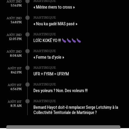
MARTINIQUE
AOÛT 2ND
5:56 PM
« Mérine rivers to cross »
MARTINIQUE
AOÛT 2ND
5:48 PM
« Nou ka gadé MAS pasé »
MARTINIQUE
AOÛT 2ND
12:05 PM
LOÏC KOKÉ YO !!!
MARTINIQUE
AOÛT 2ND
8:08 AM
« Ferme ta d’yole »
MARTINIQUE
AOÛT 1ST
8:42 PM
UFR + FYRM = UFRYM
MARTINIQUE
AOÛT 1ST
6:56 PM
Des yoleurs ? Non. Des voleurs !!!
MARTINIQUE
AOÛT 1ST
8:35 AM
Bernard Hayot doit-il remplacer Serge Letchimy à la
Collectivité Territoriale de Martinique ?