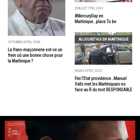
JUILLET 7TH, 2013
#MercuryDay en
Martinique...place To be
AUJOURD'HUI EN MARTINIQUE
OCTOBRE 10TH, 2018
La franc-maçonnerie est-ce un
frein où une bonne chose pour
la Martinique ?
MARS 19TH, 2025
Fini l'Etat providence...Manuel
Valls met les Martiniquais-es
face au R du mot RESPONSABLE