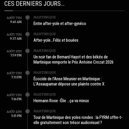
CES DERNIERS JOURS…
MARTINIQUE
AOÛT 7TH
9:45 AM
Entre after-yole et after-gynéco
MARTINIQUE
AOÛT 7TH
9:37 AM
After-yole…Félix et bouées
MARTINIQUE
AOÛT 6TH
7:59 PM
Un noir fan de Bernard Hayot et des békés de
Martinique remporte le Prix Antoine Crozat 2026
MARTINIQUE
AOÛT 5TH
7:31 PM
Écocide de l’Anse Meunier en Martinique :
L’Assaupamar dépose une plainte contre X
MARTINIQUE
AOÛT 5TH
7:16 PM
Hermann Rose -Élie …ça va mieux
MARTINIQUE
AOÛT 4TH
5:15 PM
Tour de Martinique des yoles rondes : la FYRM offre-t-
elle gratuitement son trésor audiovisuel ?