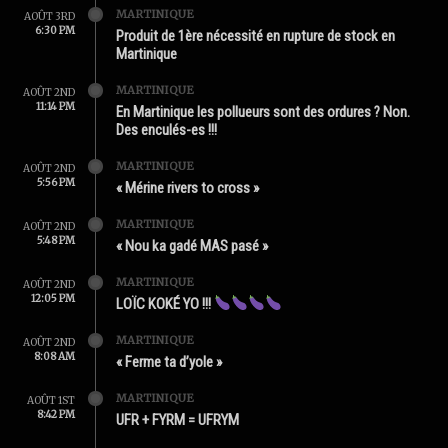
MARTINIQUE
AOÛT 3RD
6:30 PM
Produit de 1ère nécessité en rupture de stock en
Martinique
MARTINIQUE
AOÛT 2ND
11:14 PM
En Martinique les pollueurs sont des ordures ? Non.
Des enculés-es !!!
MARTINIQUE
AOÛT 2ND
5:56 PM
« Mérine rivers to cross »
MARTINIQUE
AOÛT 2ND
5:48 PM
« Nou ka gadé MAS pasé »
MARTINIQUE
AOÛT 2ND
12:05 PM
LOÏC KOKÉ YO !!!
MARTINIQUE
AOÛT 2ND
8:08 AM
« Ferme ta d’yole »
MARTINIQUE
AOÛT 1ST
8:42 PM
UFR + FYRM = UFRYM