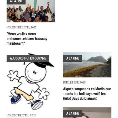
A LA UNE
NOVEMBRE 24TH, 2015
"Vous vouliez nous
enrhumer...eh bien Toussay
maintenant"
AUJOURD'HUI EN GUYANE
A LA UNE
JUILLET 1ST, 2018
Algues sargasses en Martinique
: après les hollidays voilà les
Hulot Days du Diamant
A LA UNE
NOVEMBRE 17TH, 2013