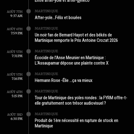
Entre after-yole et after-gynéco
MARTINIQUE
AOÛT 7TH
9:37 AM
After-yole…Félix et bouées
MARTINIQUE
AOÛT 6TH
7:59 PM
Un noir fan de Bernard Hayot et des békés de
Martinique remporte le Prix Antoine Crozat 2026
MARTINIQUE
AOÛT 5TH
7:31 PM
Écocide de l’Anse Meunier en Martinique :
L’Assaupamar dépose une plainte contre X
MARTINIQUE
AOÛT 5TH
7:16 PM
Hermann Rose -Élie …ça va mieux
MARTINIQUE
AOÛT 4TH
5:15 PM
Tour de Martinique des yoles rondes : la FYRM offre-t-
elle gratuitement son trésor audiovisuel ?
MARTINIQUE
AOÛT 3RD
6:30 PM
Produit de 1ère nécessité en rupture de stock en
Martinique