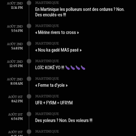
MARTINIQUE
AOÛT 2ND
11:14 PM
En Martinique les pollueurs sont des ordures ? Non.
Des enculés-es !!!
MARTINIQUE
AOÛT 2ND
5:56 PM
« Mérine rivers to cross »
MARTINIQUE
AOÛT 2ND
5:48 PM
« Nou ka gadé MAS pasé »
MARTINIQUE
AOÛT 2ND
12:05 PM
LOÏC KOKÉ YO !!!
MARTINIQUE
AOÛT 2ND
8:08 AM
« Ferme ta d’yole »
MARTINIQUE
AOÛT 1ST
8:42 PM
UFR + FYRM = UFRYM
MARTINIQUE
AOÛT 1ST
6:56 PM
Des yoleurs ? Non. Des voleurs !!!
MARTINIQUE
AOÛT 1ST