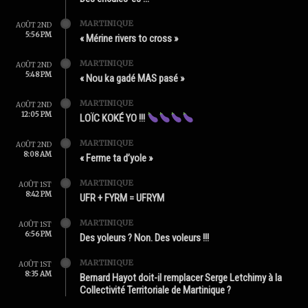
MARTINIQUE
AOÛT 2ND
5:56 PM
« Mérine rivers to cross »
MARTINIQUE
AOÛT 2ND
5:48 PM
« Nou ka gadé MAS pasé »
MARTINIQUE
AOÛT 2ND
12:05 PM
LOÏC KOKÉ YO !!!
MARTINIQUE
AOÛT 2ND
8:08 AM
« Ferme ta d’yole »
MARTINIQUE
AOÛT 1ST
8:42 PM
UFR + FYRM = UFRYM
MARTINIQUE
AOÛT 1ST
6:56 PM
Des yoleurs ? Non. Des voleurs !!!
MARTINIQUE
AOÛT 1ST
8:35 AM
Bernard Hayot doit-il remplacer Serge Letchimy à la
Collectivité Territoriale de Martinique ?