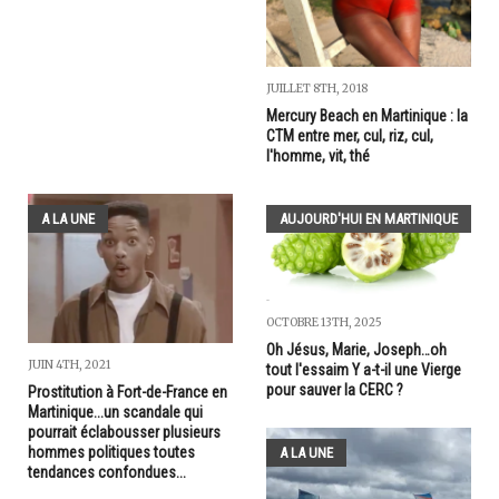
JUILLET 8TH, 2018
Mercury Beach en Martinique : la
CTM entre mer, cul, riz, cul,
l'homme, vit, thé
A LA UNE
AUJOURD'HUI EN MARTINIQUE
OCTOBRE 13TH, 2025
Oh Jésus, Marie, Joseph…oh
JUIN 4TH, 2021
tout l'essaim Y a-t-il une Vierge
pour sauver la CERC ?
Prostitution à Fort-de-France en
Martinique...un scandale qui
pourrait éclabousser plusieurs
hommes politiques toutes
A LA UNE
tendances confondues...