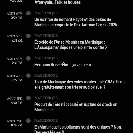
9:37 AM
After-yole…Félix et bouées
MARTINIQUE
AOÛT 6TH
7:59 PM
Un noir fan de Bernard Hayot et des békés de
Martinique remporte le Prix Antoine Crozat 2026
MARTINIQUE
AOÛT 5TH
7:31 PM
Écocide de l’Anse Meunier en Martinique :
L’Assaupamar dépose une plainte contre X
MARTINIQUE
AOÛT 5TH
7:16 PM
Hermann Rose -Élie …ça va mieux
MARTINIQUE
AOÛT 4TH
5:15 PM
Tour de Martinique des yoles rondes : la FYRM offre-t-
elle gratuitement son trésor audiovisuel ?
MARTINIQUE
AOÛT 3RD
6:30 PM
Produit de 1ère nécessité en rupture de stock en
Martinique
MARTINIQUE
AOÛT 2ND
11:14 PM
En Martinique les pollueurs sont des ordures ? Non.
Des enculés-es !!!