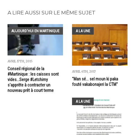
A LIRE AUSSI SUR LE MÊME SUJET
AUJOURD'HUI EN MARTINIQUE
A LA UNE
AVRIL 17TH, 2015
Conseil régional de la
AVRIL 6TH, 2017
#Martinique : les caisses sont
"Man sé... sel moun ki paka
vides...Serge #Letchimy
fouté vakabonajeri la CTM"
s'apprête à contracter un
nouveau prêt à court terme
A LA UNE