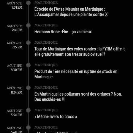
MARTINIQUE
AOÛT 5TH
7:31 PM
Écocide de l’Anse Meunier en Martinique :
L’Assaupamar dépose une plainte contre X
MARTINIQUE
AOÛT 5TH
7:16 PM
Hermann Rose -Élie …ça va mieux
MARTINIQUE
AOÛT 4TH
5:15 PM
Tour de Martinique des yoles rondes : la FYRM offre-t-
elle gratuitement son trésor audiovisuel ?
MARTINIQUE
AOÛT 3RD
6:30 PM
Produit de 1ère nécessité en rupture de stock en
Martinique
MARTINIQUE
AOÛT 2ND
11:14 PM
En Martinique les pollueurs sont des ordures ? Non.
Des enculés-es !!!
MARTINIQUE
AOÛT 2ND
5:56 PM
« Mérine rivers to cross »
MARTINIQUE
AOÛT 2ND
5:48 PM