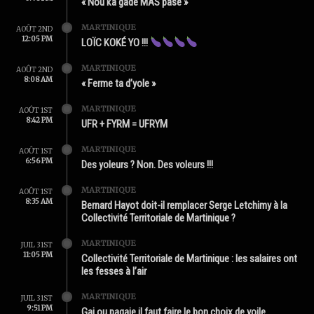
« Nou ka gadé MAS pasé »
MARTINIQUE
AOÛT 2ND
12:05 PM
LOÏC KOKÉ YO !!!
MARTINIQUE
AOÛT 2ND
8:08 AM
« Ferme ta d’yole »
MARTINIQUE
AOÛT 1ST
8:42 PM
UFR + FYRM = UFRYM
MARTINIQUE
AOÛT 1ST
6:56 PM
Des yoleurs ? Non. Des voleurs !!!
MARTINIQUE
AOÛT 1ST
8:35 AM
Bernard Hayot doit-il remplacer Serge Letchimy à la
Collectivité Territoriale de Martinique ?
MARTINIQUE
JUIL 31ST
11:05 PM
Collectivité Territoriale de Martinique : les salaires ont
les fesses à l’air
MARTINIQUE
JUIL 31ST
9:51 PM
Gai ou pagaie il faut faire le bon choix de voile