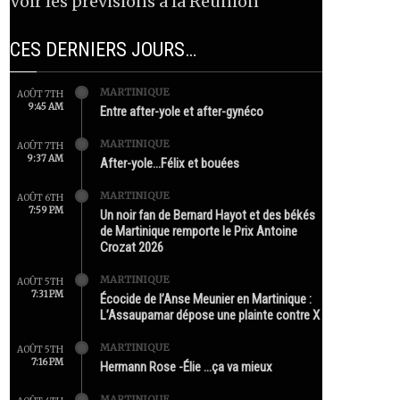
Voir les prévisions à la Réunion
CES DERNIERS JOURS…
MARTINIQUE
AOÛT 7TH
9:45 AM
Entre after-yole et after-gynéco
MARTINIQUE
AOÛT 7TH
9:37 AM
After-yole…Félix et bouées
MARTINIQUE
AOÛT 6TH
7:59 PM
Un noir fan de Bernard Hayot et des békés
de Martinique remporte le Prix Antoine
Crozat 2026
MARTINIQUE
AOÛT 5TH
7:31 PM
Écocide de l’Anse Meunier en Martinique :
L’Assaupamar dépose une plainte contre X
MARTINIQUE
AOÛT 5TH
7:16 PM
Hermann Rose -Élie …ça va mieux
MARTINIQUE