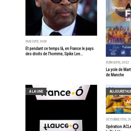
MAI 21ST, 2018
Et pendant ce temps là, en France le pays
des droits de l’homme, Spike Lee...
JUIN 14TH, 2022
La yole de Mart
de Manche
A LA UNE
AUJOURD'HUI
OCTOBRE 5TH, 2
Opération ACL