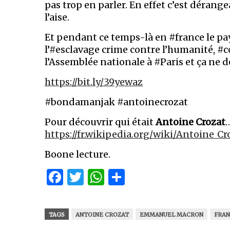
pas trop en parler. En effet c’est dérang
l’aise.
Et pendant ce temps-là en #france le pay
l’#esclavage crime contre l’humanité, #c
l’Assemblée nationale à #Paris et ça ne
https://bit.ly/39yewaz
#bondamanjak #antoinecrozat
Pour découvrir qui était
Antoine Crozat
…
https://fr.wikipedia.org/wiki/Antoine_Cr
Boone lecture.
Facebook
Twitter
WhatsApp
Partager
TAGS
ANTOINE CROZAT
EMMANUEL MACRON
FRA