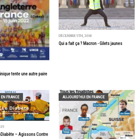
DÉCEMBRE 5TH, 2018
Qui a fait ça ? Macron - Gilets jaunes
inique tente une autre paire
 EN FRANCE
AUJOURD'HUI EN FRANCE
025
eDiabète – Agissons Contre