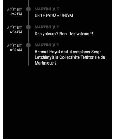
MARTINIQUE
AOÛT 1ST
8:42 PM
UFR + FYRM = UFRYM
MARTINIQUE
AOÛT 1ST
6:56 PM
Des yoleurs ? Non. Des voleurs !!!
MARTINIQUE
AOÛT 1ST
8:35 AM
Bernard Hayot doit-il remplacer Serge
Letchimy à la Collectivité Territoriale de
Martinique ?