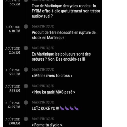
AOÛT 4TH
5:15 PM
Tour de Martinique des yoles rondes : la
FYRM offre-t-elle gratuitement son trésor
audiovisuel ?
MARTINIQUE
AOÛT 3RD
6:30 PM
Produit de 1ère nécessité en rupture de
stock en Martinique
MARTINIQUE
AOÛT 2ND
11:14 PM
En Martinique les pollueurs sont des
ordures ? Non. Des enculés-es !!!
MARTINIQUE
AOÛT 2ND
5:56 PM
« Mérine rivers to cross »
MARTINIQUE
AOÛT 2ND
5:48 PM
« Nou ka gadé MAS pasé »
MARTINIQUE
AOÛT 2ND
12:05 PM
LOÏC KOKÉ YO !!!
MARTINIQUE
AOÛT 2ND
8:08 AM
« Ferme ta d’yole »