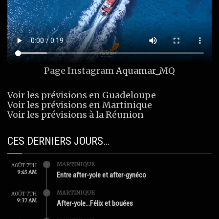
Page Instagram
Aquamar_MQ
Voir les prévisions en Guadeloupe
Voir les prévisions en Martinique
Voir les prévisions à la Réunion
CES DERNIERS JOURS…
MARTINIQUE
AOÛT 7TH
9:45 AM
Entre after-yole et after-gynéco
MARTINIQUE
AOÛT 7TH
9:37 AM
After-yole…Félix et bouées