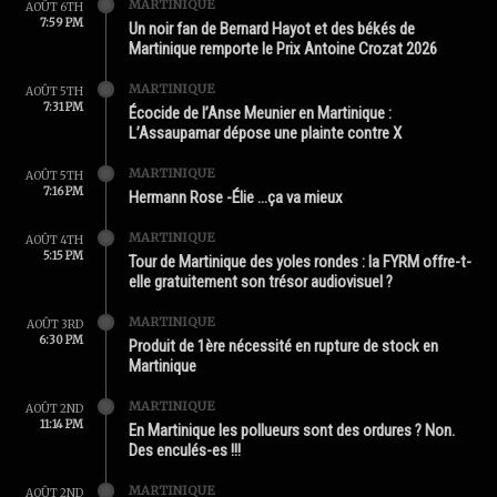
MARTINIQUE
AOÛT 6TH
7:59 PM
Un noir fan de Bernard Hayot et des békés de
Martinique remporte le Prix Antoine Crozat 2026
MARTINIQUE
AOÛT 5TH
7:31 PM
Écocide de l’Anse Meunier en Martinique :
L’Assaupamar dépose une plainte contre X
MARTINIQUE
AOÛT 5TH
7:16 PM
Hermann Rose -Élie …ça va mieux
MARTINIQUE
AOÛT 4TH
5:15 PM
Tour de Martinique des yoles rondes : la FYRM offre-t-
elle gratuitement son trésor audiovisuel ?
MARTINIQUE
AOÛT 3RD
6:30 PM
Produit de 1ère nécessité en rupture de stock en
Martinique
MARTINIQUE
AOÛT 2ND
11:14 PM
En Martinique les pollueurs sont des ordures ? Non.
Des enculés-es !!!
MARTINIQUE
AOÛT 2ND