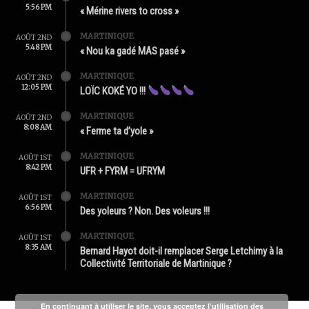
5:56 PM
« Mérine rivers to cross »
MARTINIQUE
AOÛT 2ND
5:48 PM
« Nou ka gadé MAS pasé »
MARTINIQUE
AOÛT 2ND
12:05 PM
LOÏC KOKÉ YO !!!
MARTINIQUE
AOÛT 2ND
8:08 AM
« Ferme ta d’yole »
MARTINIQUE
AOÛT 1ST
8:42 PM
UFR + FYRM = UFRYM
MARTINIQUE
AOÛT 1ST
6:56 PM
Des yoleurs ? Non. Des voleurs !!!
MARTINIQUE
AOÛT 1ST
8:35 AM
Bernard Hayot doit-il remplacer Serge Letchimy à la
Collectivité Territoriale de Martinique ?
En continuant à utiliser le site, vous acceptez l’utilisation des