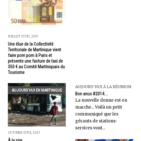
JUILLET 25TH, 2017
Une élue de la Collectivité
Territoriale de Martinique vient
faire pom pom à Paris et
présente une facture de taxi de
350 € au Comité Martiniquais du
Tourisme
AUJOURD'HUI À LA RÉUNION
AUJOURD'HUI EN MARTINIQUE
Bon anus #2014....
La nouvelle donne est en
marche... Voilà un petit
communiqué que les
gérants de stations-
services vont...
OCTOBRE 15TH, 2013
À la raie...