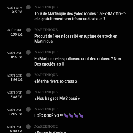
MARTINIQUE
AOÛT 4TH
5:15 PM
Tour de Martinique des yoles rondes : la FYRM offre-t-
elle gratuitement son trésor audiovisuel ?
MARTINIQUE
AOÛT 3RD
6:30 PM
Produit de 1ère nécessité en rupture de stock en
Martinique
MARTINIQUE
AOÛT 2ND
11:14 PM
En Martinique les pollueurs sont des ordures ? Non.
Des enculés-es !!!
MARTINIQUE
AOÛT 2ND
5:56 PM
« Mérine rivers to cross »
MARTINIQUE
AOÛT 2ND
5:48 PM
« Nou ka gadé MAS pasé »
MARTINIQUE
AOÛT 2ND
12:05 PM
LOÏC KOKÉ YO !!!
MARTINIQUE
AOÛT 2ND
8:08 AM
« Ferme ta d’yole »