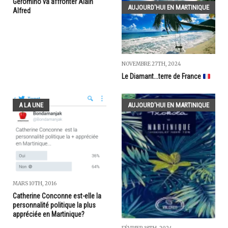
Géromino va affronter Alain
AUJOURD'HUI EN MARTINIQUE
Alfred
NOVEMBRE 27TH, 2024
Le Diamant...terre de France
A LA UNE
AUJOURD'HUI EN MARTINIQUE
MARS 10TH, 2016
Catherine Conconne est-elle la
personnalité politique la plus
appréciée en Martinique?