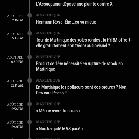
L’Assaupamar dépose une plainte contre X
MARTINIQUE
AOÛT 5TH
7:16 PM
Hermann Rose -Élie …ça va mieux
MARTINIQUE
AOÛT 4TH
5:15 PM
Tour de Martinique des yoles rondes : la FYRM offre-t-
elle gratuitement son trésor audiovisuel ?
MARTINIQUE
AOÛT 3RD
6:30 PM
Produit de 1ère nécessité en rupture de stock en
Martinique
MARTINIQUE
AOÛT 2ND
11:14 PM
En Martinique les pollueurs sont des ordures ? Non.
Des enculés-es !!!
MARTINIQUE
AOÛT 2ND
5:56 PM
« Mérine rivers to cross »
MARTINIQUE
AOÛT 2ND
5:48 PM
« Nou ka gadé MAS pasé »