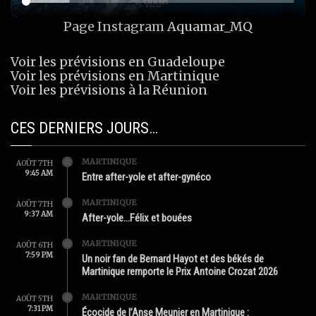
Page Instagram
Aquamar_MQ
Voir les prévisions en Guadeloupe
Voir les prévisions en Martinique
Voir les prévisions à la Réunion
CES DERNIERS JOURS…
MARTINIQUE
AOÛT 7TH
9:45 AM
Entre after-yole et after-gynéco
MARTINIQUE
AOÛT 7TH
9:37 AM
After-yole…Félix et bouées
MARTINIQUE
AOÛT 6TH
7:59 PM
Un noir fan de Bernard Hayot et des békés de
Martinique remporte le Prix Antoine Crozat 2026
MARTINIQUE
AOÛT 5TH
7:31 PM
Écocide de l’Anse Meunier en Martinique :