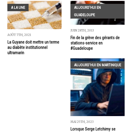
A LA UNE
AUJOURD'HUI EN
GUADELOUPE
JUIN 28TH, 2013
AOÛT 7TH, 2021
Fin de la grève des gérants de
La Guyane doit mettre un terme
stations-service en
au diabète institutionnel
#Guadeloupe
ultramarin
AUJOURD'HUI EN MARTINIQUE
MAI 25TH, 2023
Lorsque Serge Letchimy se