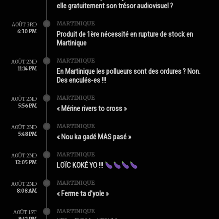
elle gratuitement son trésor audiovisuel ?
MARTINIQUE
AOÛT 3RD
6:30 PM
Produit de 1ère nécessité en rupture de stock en
Martinique
MARTINIQUE
AOÛT 2ND
11:14 PM
En Martinique les pollueurs sont des ordures ? Non.
Des enculés-es !!!
MARTINIQUE
AOÛT 2ND
5:56 PM
« Mérine rivers to cross »
MARTINIQUE
AOÛT 2ND
5:48 PM
« Nou ka gadé MAS pasé »
MARTINIQUE
AOÛT 2ND
12:05 PM
LOÏC KOKÉ YO !!!
MARTINIQUE
AOÛT 2ND
8:08 AM
« Ferme ta d’yole »
MARTINIQUE
AOÛT 1ST