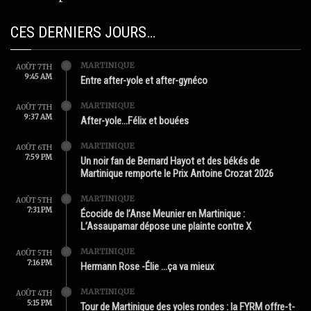
CES DERNIERS JOURS…
MARTINIQUE
AOÛT 7TH
9:45 AM
Entre after-yole et after-gynéco
MARTINIQUE
AOÛT 7TH
9:37 AM
After-yole…Félix et bouées
MARTINIQUE
AOÛT 6TH
7:59 PM
Un noir fan de Bernard Hayot et des békés de
Martinique remporte le Prix Antoine Crozat 2026
MARTINIQUE
AOÛT 5TH
7:31 PM
Écocide de l’Anse Meunier en Martinique :
L’Assaupamar dépose une plainte contre X
MARTINIQUE
AOÛT 5TH
7:16 PM
Hermann Rose -Élie …ça va mieux
MARTINIQUE
AOÛT 4TH
5:15 PM
Tour de Martinique des yoles rondes : la FYRM offre-t-