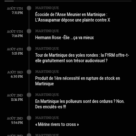
MARTINIQUE
AOÛT 5TH
7:31 PM
Écocide de l’Anse Meunier en Martinique :
L’Assaupamar dépose une plainte contre X
MARTINIQUE
AOÛT 5TH
7:16 PM
Hermann Rose -Élie …ça va mieux
MARTINIQUE
AOÛT 4TH
5:15 PM
Tour de Martinique des yoles rondes : la FYRM offre-t-
elle gratuitement son trésor audiovisuel ?
MARTINIQUE
AOÛT 3RD
6:30 PM
Produit de 1ère nécessité en rupture de stock en
Martinique
MARTINIQUE
AOÛT 2ND
11:14 PM
En Martinique les pollueurs sont des ordures ? Non.
Des enculés-es !!!
MARTINIQUE
AOÛT 2ND
5:56 PM
« Mérine rivers to cross »
MARTINIQUE