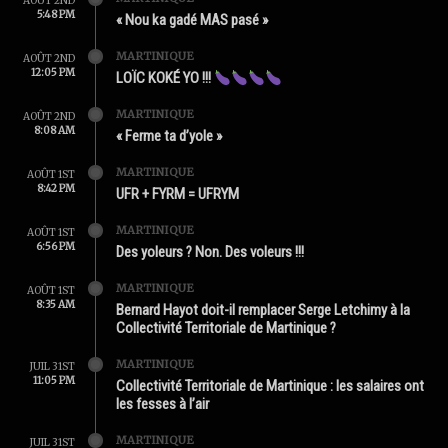
AOÛT 2ND
5:48 PM
« Nou ka gadé MAS pasé »
MARTINIQUE
AOÛT 2ND
12:05 PM
LOÏC KOKÉ YO !!!
MARTINIQUE
AOÛT 2ND
8:08 AM
« Ferme ta d’yole »
MARTINIQUE
AOÛT 1ST
8:42 PM
UFR + FYRM = UFRYM
MARTINIQUE
AOÛT 1ST
6:56 PM
Des yoleurs ? Non. Des voleurs !!!
MARTINIQUE
AOÛT 1ST
8:35 AM
Bernard Hayot doit-il remplacer Serge Letchimy à la
Collectivité Territoriale de Martinique ?
MARTINIQUE
JUIL 31ST
11:05 PM
Collectivité Territoriale de Martinique : les salaires ont
les fesses à l’air
MARTINIQUE
JUIL 31ST