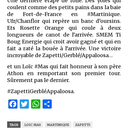
Une dernière étape de folie. Des yoles qui
coulent comme des petits pains dans la baie
de Fort-de-France en #Martinique.
Ufr/Chanflor qui repère un banc d’oursins.
Ets Rosette Orange qui coule à deux
longueurs de canot de l’arrivée. SMEM Ti
Boug Energie qui croit avoir gagné et qui en
fait a raté la bouée à l’arrivée. Une victoire
incroyable de Zapetti/Gerblé/Appaloosa…
et un Loïc #Mas qui fait honneur à son père
Athon en remportant son premier tour.
Sûrement pas le dernier.
#ZapettiGerbléAppaloosa.
Facebook
Twitter
WhatsApp
Partager
TAGS
LOIC MAS
MARTINIQUE
ZAPETTI