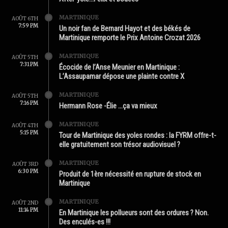
MARTINIQUE
AOÛT 6TH
7:59 PM
Un noir fan de Bernard Hayot et des békés de
Martinique remporte le Prix Antoine Crozat 2026
MARTINIQUE
AOÛT 5TH
7:31 PM
Écocide de l’Anse Meunier en Martinique :
L’Assaupamar dépose une plainte contre X
MARTINIQUE
AOÛT 5TH
7:16 PM
Hermann Rose -Élie …ça va mieux
MARTINIQUE
AOÛT 4TH
5:15 PM
Tour de Martinique des yoles rondes : la FYRM offre-t-
elle gratuitement son trésor audiovisuel ?
MARTINIQUE
AOÛT 3RD
6:30 PM
Produit de 1ère nécessité en rupture de stock en
Martinique
MARTINIQUE
AOÛT 2ND
11:14 PM
En Martinique les pollueurs sont des ordures ? Non.
Des enculés-es !!!