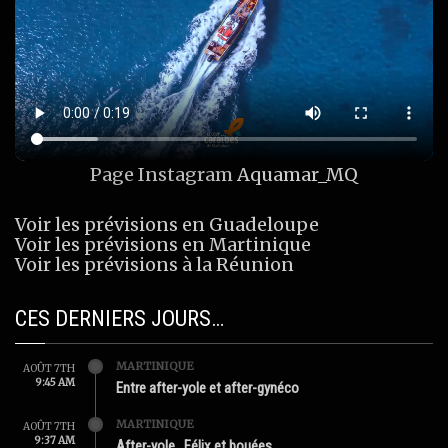
Page Instagram
Aquamar_MQ
Voir les prévisions en Guadeloupe
Voir les prévisions en Martinique
Voir les prévisions à la Réunion
CES DERNIERS JOURS…
MARTINIQUE
AOÛT 7TH
9:45 AM
Entre after-yole et after-gynéco
MARTINIQUE
AOÛT 7TH
9:37 AM
After-yole…Félix et bouées