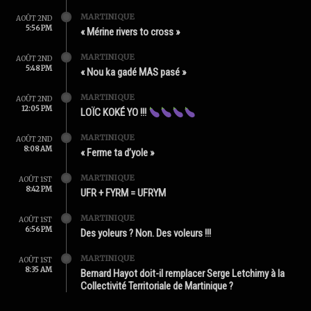
MARTINIQUE
AOÛT 2ND
5:56 PM
« Mérine rivers to cross »
MARTINIQUE
AOÛT 2ND
5:48 PM
« Nou ka gadé MAS pasé »
MARTINIQUE
AOÛT 2ND
12:05 PM
LOÏC KOKÉ YO !!!
MARTINIQUE
AOÛT 2ND
8:08 AM
« Ferme ta d’yole »
MARTINIQUE
AOÛT 1ST
8:42 PM
UFR + FYRM = UFRYM
MARTINIQUE
AOÛT 1ST
6:56 PM
Des yoleurs ? Non. Des voleurs !!!
MARTINIQUE
AOÛT 1ST
8:35 AM
Bernard Hayot doit-il remplacer Serge Letchimy à la
Collectivité Territoriale de Martinique ?