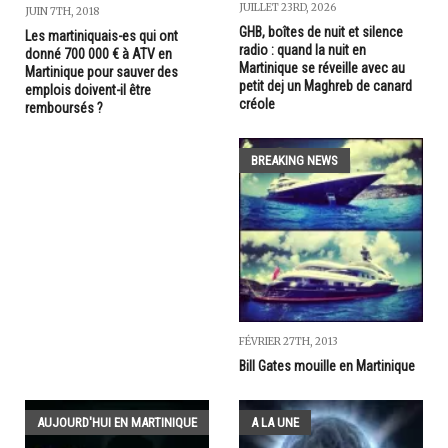
JUILLET 23RD, 2026
JUIN 7TH, 2018
GHB, boîtes de nuit et silence
Les martiniquais-es qui ont
radio : quand la nuit en
donné 700 000 € à ATV en
Martinique se réveille avec au
Martinique pour sauver des
petit dej un Maghreb de canard
emplois doivent-il être
créole
remboursés ?
BREAKING NEWS
FÉVRIER 27TH, 2013
Bill Gates mouille en Martinique
AUJOURD'HUI EN MARTINIQUE
A LA UNE