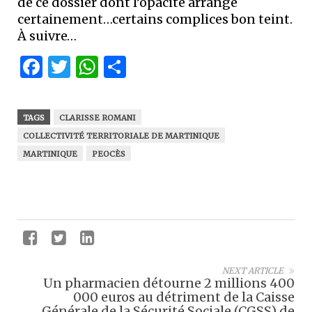
de ce dossier dont l’opacité arrange
certainement…certains complices bon teint.
À suivre…
Facebook
Twitter
WhatsApp
Partager
TAGS
CLARISSE ROMANI
COLLECTIVITÉ TERRITORIALE DE MARTINIQUE
MARTINIQUE
PEOCÈS
NEXT ARTICLE
Un pharmacien détourne 2 millions 400
000 euros au détriment de la Caisse
Générale de la Sécurité Sociale (CGSS) de