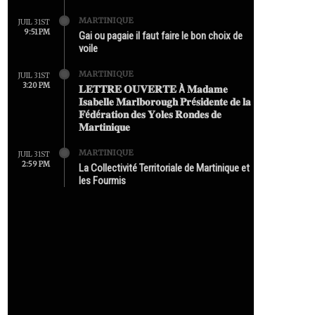
MARTINIQUE
JUIL 31ST
9:51 PM
Gai ou pagaie il faut faire le bon choix de
voile
MARTINIQUE
JUIL 31ST
3:20 PM
𝐋𝐄𝐓𝐓𝐑𝐄 𝐎𝐔𝐕𝐄𝐑𝐓𝐄 À 𝐌𝐚𝐝𝐚𝐦𝐞
𝐈𝐬𝐚𝐛𝐞𝐥𝐥𝐞 𝐌𝐚𝐫𝐥𝐛𝐨𝐫𝐨𝐮𝐠𝐡 𝐏𝐫é𝐬𝐢𝐝𝐞𝐧𝐭𝐞 𝐝𝐞 𝐥𝐚
𝐅é𝐝é𝐫𝐚𝐭𝐢𝐨𝐧 𝐝𝐞𝐬 𝐘𝐨𝐥𝐞𝐬 𝐑𝐨𝐧𝐝𝐞𝐬 𝐝𝐞
𝐌𝐚𝐫𝐭𝐢𝐧𝐢𝐪𝐮𝐞
MARTINIQUE
JUIL 31ST
2:59 PM
La Collectivité Territoriale de Martinique et
les Fourmis