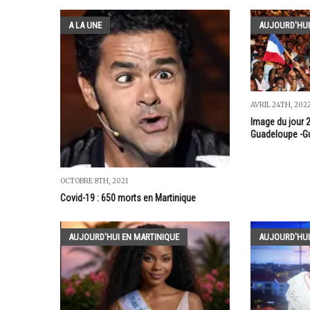
A LA UNE
AUJOURD'HUI
AVRIL 24TH, 202
Image du jour 
Guadeloupe -G
OCTOBRE 8TH, 2021
Covid-19 : 650 morts en Martinique
AUJOURD'HUI EN MARTINIQUE
AUJOURD'HUI