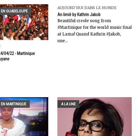
AUJOURD'HUI DANS LE MONDE
 EN GUADELOUPE
An limiè by Kathrin Jakob
Beautiful creole song from
#Martinique for the world music final
at Lama! Quand Kathrin #Jakob,
une...
2
24/04/22 - Martinique
uyane
 EN MARTINIQUE
A LA UNE