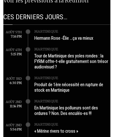
Voir les prévisions à la Réunion
CES DERNIERS JOURS…
MARTINIQUE
AOÛT 5TH
7:16 PM
Hermann Rose -Élie …ça va mieux
MARTINIQUE
AOÛT 4TH
5:15 PM
Tour de Martinique des yoles rondes : la
FYRM offre-t-elle gratuitement son trésor
audiovisuel ?
MARTINIQUE
AOÛT 3RD
6:30 PM
Produit de 1ère nécessité en rupture de
stock en Martinique
MARTINIQUE
AOÛT 2ND
11:14 PM
En Martinique les pollueurs sont des
ordures ? Non. Des enculés-es !!!
MARTINIQUE
AOÛT 2ND
5:56 PM
« Mérine rivers to cross »