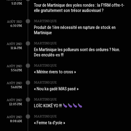
5:15 PM
Tour de Martinique des yoles rondes : la FYRM offre-t-
elle gratuitement son trésor audiovisuel ?
MARTINIQUE
AOÛT 3RD
6:30 PM
Produit de 1ère nécessité en rupture de stock en
Martinique
MARTINIQUE
AOÛT 2ND
11:14 PM
En Martinique les pollueurs sont des ordures ? Non.
Des enculés-es !!!
MARTINIQUE
AOÛT 2ND
5:56 PM
« Mérine rivers to cross »
MARTINIQUE
AOÛT 2ND
5:48 PM
« Nou ka gadé MAS pasé »
MARTINIQUE
AOÛT 2ND
12:05 PM
LOÏC KOKÉ YO !!!
MARTINIQUE
AOÛT 2ND
8:08 AM
« Ferme ta d’yole »