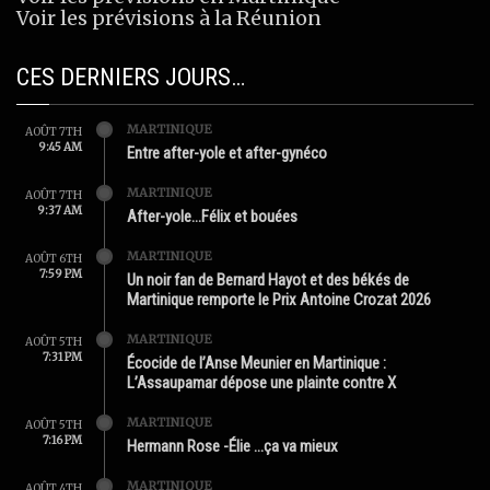
Voir les prévisions à la Réunion
CES DERNIERS JOURS…
MARTINIQUE
AOÛT 7TH
9:45 AM
Entre after-yole et after-gynéco
MARTINIQUE
AOÛT 7TH
9:37 AM
After-yole…Félix et bouées
MARTINIQUE
AOÛT 6TH
7:59 PM
Un noir fan de Bernard Hayot et des békés de
Martinique remporte le Prix Antoine Crozat 2026
MARTINIQUE
AOÛT 5TH
7:31 PM
Écocide de l’Anse Meunier en Martinique :
L’Assaupamar dépose une plainte contre X
MARTINIQUE
AOÛT 5TH
7:16 PM
Hermann Rose -Élie …ça va mieux
MARTINIQUE
AOÛT 4TH