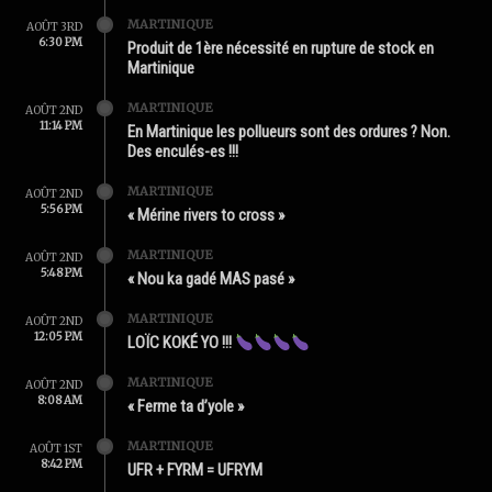
MARTINIQUE
AOÛT 3RD
6:30 PM
Produit de 1ère nécessité en rupture de stock en
Martinique
MARTINIQUE
AOÛT 2ND
11:14 PM
En Martinique les pollueurs sont des ordures ? Non.
Des enculés-es !!!
MARTINIQUE
AOÛT 2ND
5:56 PM
« Mérine rivers to cross »
MARTINIQUE
AOÛT 2ND
5:48 PM
« Nou ka gadé MAS pasé »
MARTINIQUE
AOÛT 2ND
12:05 PM
LOÏC KOKÉ YO !!!
MARTINIQUE
AOÛT 2ND
8:08 AM
« Ferme ta d’yole »
MARTINIQUE
AOÛT 1ST
8:42 PM
UFR + FYRM = UFRYM