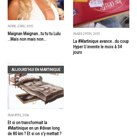
AVRIL 23RD, 2015
Maignan Maignan...tu tu tu Lulu
MARS 29TH, 2015
...Mais non mais non...
La #Martinique avance...du coup
Hyper U invente le mois à 34
jours
AUJOURD'HUI EN MARTINIQUE
MAI 8TH, 2014
Et si on transformait la
#Martinique en un #divan long
de 80 km ? Et si on s'y mettait ?