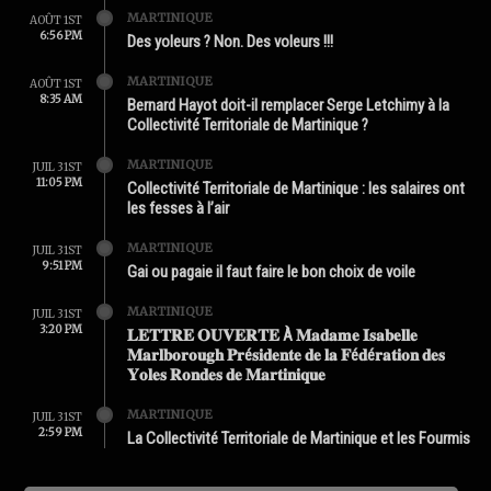
MARTINIQUE
AOÛT 1ST
6:56 PM
Des yoleurs ? Non. Des voleurs !!!
MARTINIQUE
AOÛT 1ST
8:35 AM
Bernard Hayot doit-il remplacer Serge Letchimy à la
Collectivité Territoriale de Martinique ?
MARTINIQUE
JUIL 31ST
11:05 PM
Collectivité Territoriale de Martinique : les salaires ont
les fesses à l’air
MARTINIQUE
JUIL 31ST
9:51 PM
Gai ou pagaie il faut faire le bon choix de voile
MARTINIQUE
JUIL 31ST
3:20 PM
𝐋𝐄𝐓𝐓𝐑𝐄 𝐎𝐔𝐕𝐄𝐑𝐓𝐄 À 𝐌𝐚𝐝𝐚𝐦𝐞 𝐈𝐬𝐚𝐛𝐞𝐥𝐥𝐞
𝐌𝐚𝐫𝐥𝐛𝐨𝐫𝐨𝐮𝐠𝐡 𝐏𝐫é𝐬𝐢𝐝𝐞𝐧𝐭𝐞 𝐝𝐞 𝐥𝐚 𝐅é𝐝é𝐫𝐚𝐭𝐢𝐨𝐧 𝐝𝐞𝐬
𝐘𝐨𝐥𝐞𝐬 𝐑𝐨𝐧𝐝𝐞𝐬 𝐝𝐞 𝐌𝐚𝐫𝐭𝐢𝐧𝐢𝐪𝐮𝐞
MARTINIQUE
JUIL 31ST
2:59 PM
La Collectivité Territoriale de Martinique et les Fourmis