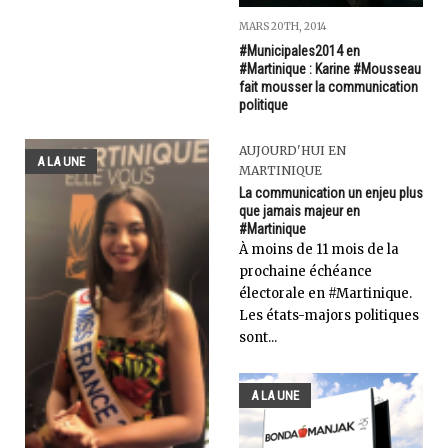
MARS 20TH, 2014
#Municipales2014 en
#Martinique : Karine #Mousseau
fait mousser la communication
politique
AUJOURD'HUI EN
A LA UNE
MARTINIQUE
La communication un enjeu plus
que jamais majeur en
#Martinique
À moins de 11 mois de la
prochaine échéance
électorale en #Martinique.
Les états-majors politiques
sont...
A LA UNE