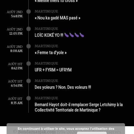
« Mérine rivers to cross »
MARTINIQUE
AOÛT 2ND
5:48 PM
« Nou ka gadé MAS pasé »
MARTINIQUE
AOÛT 2ND
12:05 PM
LOÏC KOKÉ YO !!!
MARTINIQUE
AOÛT 2ND
8:08 AM
« Ferme ta d’yole »
MARTINIQUE
AOÛT 1ST
8:42 PM
UFR + FYRM = UFRYM
MARTINIQUE
AOÛT 1ST
6:56 PM
Des yoleurs ? Non. Des voleurs !!!
MARTINIQUE
AOÛT 1ST
8:35 AM
Bernard Hayot doit-il remplacer Serge Letchimy à la
Collectivité Territoriale de Martinique ?
En continuant à utiliser le site, vous acceptez l’utilisation des
©
Bondamanjak.com
1994-2020 - Tous droits réservés