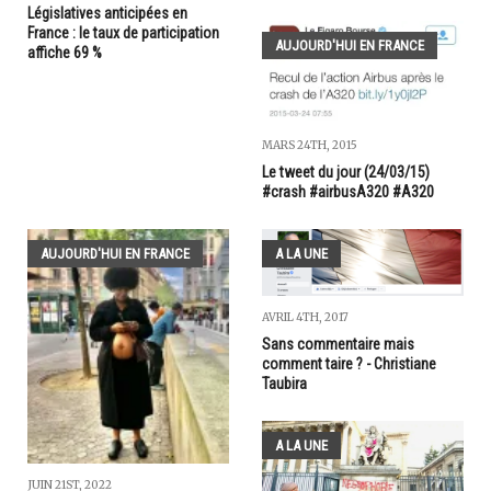
Législatives anticipées en
France : le taux de participation
AUJOURD'HUI EN FRANCE
affiche 69 %
MARS 24TH, 2015
Le tweet du jour (24/03/15)
#crash #airbusA320 #A320
AUJOURD'HUI EN FRANCE
A LA UNE
AVRIL 4TH, 2017
Sans commentaire mais
comment taire ? - Christiane
Taubira
A LA UNE
JUIN 21ST, 2022