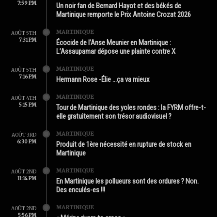
7:59 PM
Un noir fan de Bernard Hayot et des békés de
Martinique remporte le Prix Antoine Crozat 2026
MARTINIQUE
AOÛT 5TH
7:31 PM
Écocide de l’Anse Meunier en Martinique :
L’Assaupamar dépose une plainte contre X
MARTINIQUE
AOÛT 5TH
7:16 PM
Hermann Rose -Élie …ça va mieux
MARTINIQUE
AOÛT 4TH
5:15 PM
Tour de Martinique des yoles rondes : la FYRM offre-t-
elle gratuitement son trésor audiovisuel ?
MARTINIQUE
AOÛT 3RD
6:30 PM
Produit de 1ère nécessité en rupture de stock en
Martinique
MARTINIQUE
AOÛT 2ND
11:14 PM
En Martinique les pollueurs sont des ordures ? Non.
Des enculés-es !!!
MARTINIQUE
AOÛT 2ND
5:56 PM