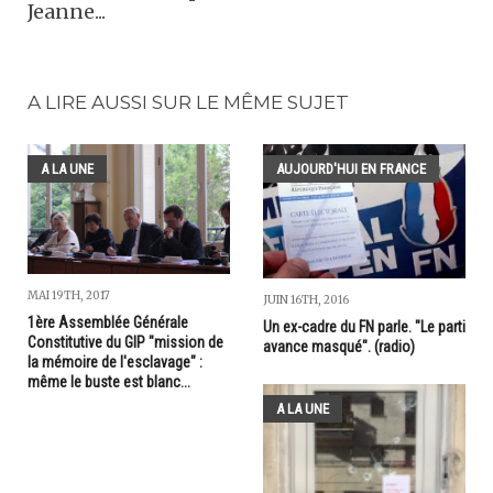
Jeanne...
A LIRE AUSSI SUR LE MÊME SUJET
A LA UNE
AUJOURD'HUI EN FRANCE
MAI 19TH, 2017
JUIN 16TH, 2016
1ère Assemblée Générale
Un ex-cadre du FN parle. "Le parti
Constitutive du GIP "mission de
avance masqué". (radio)
la mémoire de l'esclavage" :
même le buste est blanc...
A LA UNE