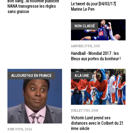
Bon sang...la nouvelle publicité
Le tweet du jour [04/02/17]
NANA transgresse les règles
Marine Le Pen
sans graisse
NON CLASSÉ
JANVIER 27TH, 2017
Handball - Mondial 2017 : les
Bleus aux portes du bonheur !
AUJOURD'HUI EN FRANCE
A LA UNE
JUILLET 5TH, 2018
Victorin Lurel prend ses
distances avec le Colbert du 21
ème siècle
JUIN 30TH, 2024