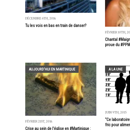
DÉCEMBRE 6TH, 2014
Tu les vois en bas en train de danser?
FÉVRIER 10TH, 2
Chantal #Maigna
proue du #PP
AUJOURD'HUI EN MARTINIQUE
A LA UNE
JUIN 9TH, 2015
"Ce laboratoire
FÉVRIER 21ST, 2014
fric pour alime
Crise au sein de l'église en #Martinique :