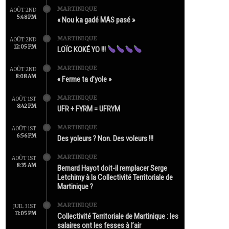
MARTINIQUE
AOÛT 2ND
5:48 PM
« Nou ka gadé MAS pasé »
MARTINIQUE
AOÛT 2ND
12:05 PM
LOÏC KOKÉ YO !!!
MARTINIQUE
AOÛT 2ND
8:08 AM
« Ferme ta d’yole »
MARTINIQUE
AOÛT 1ST
8:42 PM
UFR + FYRM = UFRYM
MARTINIQUE
AOÛT 1ST
6:56 PM
Des yoleurs ? Non. Des voleurs !!!
MARTINIQUE
AOÛT 1ST
8:35 AM
Bernard Hayot doit-il remplacer Serge
Letchimy à la Collectivité Territoriale de
Martinique ?
MARTINIQUE
JUIL 31ST
11:05 PM
Collectivité Territoriale de Martinique : les
salaires ont les fesses à l’air