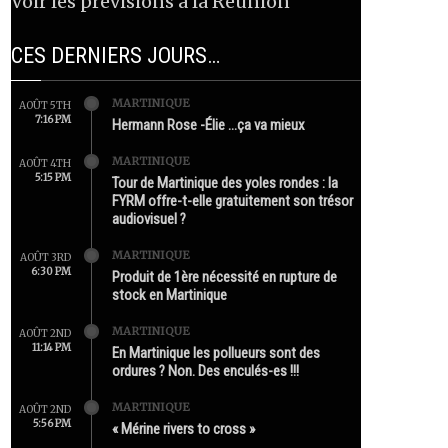
Voir les prévisions à la Réunion
CES DERNIERS JOURS…
MARTINIQUE
AOÛT 5TH
7:16 PM
Hermann Rose -Élie …ça va mieux
MARTINIQUE
AOÛT 4TH
5:15 PM
Tour de Martinique des yoles rondes : la
FYRM offre-t-elle gratuitement son trésor
audiovisuel ?
MARTINIQUE
AOÛT 3RD
6:30 PM
Produit de 1ère nécessité en rupture de
stock en Martinique
MARTINIQUE
AOÛT 2ND
11:14 PM
En Martinique les pollueurs sont des
ordures ? Non. Des enculés-es !!!
MARTINIQUE
AOÛT 2ND
5:56 PM
« Mérine rivers to cross »