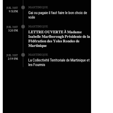
MARTINIQUE
JUIL 31ST
9:51 PM
Gai ou pagaie il faut faire le bon choix de
voile
MARTINIQUE
JUIL 31ST
3:20 PM
𝐋𝐄𝐓𝐓𝐑𝐄 𝐎𝐔𝐕𝐄𝐑𝐓𝐄 À 𝐌𝐚𝐝𝐚𝐦𝐞
𝐈𝐬𝐚𝐛𝐞𝐥𝐥𝐞 𝐌𝐚𝐫𝐥𝐛𝐨𝐫𝐨𝐮𝐠𝐡 𝐏𝐫é𝐬𝐢𝐝𝐞𝐧𝐭𝐞 𝐝𝐞 𝐥𝐚
𝐅é𝐝é𝐫𝐚𝐭𝐢𝐨𝐧 𝐝𝐞𝐬 𝐘𝐨𝐥𝐞𝐬 𝐑𝐨𝐧𝐝𝐞𝐬 𝐝𝐞
𝐌𝐚𝐫𝐭𝐢𝐧𝐢𝐪𝐮𝐞
MARTINIQUE
JUIL 31ST
2:59 PM
La Collectivité Territoriale de Martinique et
les Fourmis