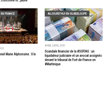
.conconne rit...jaune
 EN FRANCE
AUJOURD'HUI EN GUADELOUPE
AVRIL 24TH, 2015
022
Scandale financier de la #SOFIAG : un
el Marie Alphonsine : Il le
liquidateur judiciaire et un avocat assignés
devant le tribunal de Fort-de-France en
#Martinique