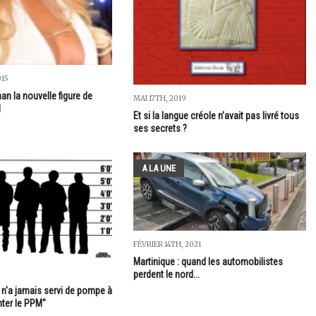
015
n la nouvelle figure de
MAI 17TH, 2019
M
Et si la langue créole n’avait pas livré tous
ses secrets ?
A LA UNE
FÉVRIER 14TH, 2021
Martinique : quand les automobilistes
perdent le nord...
 n'a jamais servi de pompe à
nter le PPM"