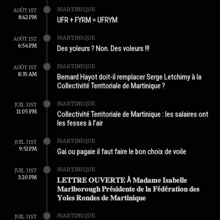
MARTINIQUE
AOÛT 1ST
8:42 PM
UFR + FYRM = UFRYM
MARTINIQUE
AOÛT 1ST
6:56 PM
Des yoleurs ? Non. Des voleurs !!!
MARTINIQUE
AOÛT 1ST
8:35 AM
Bernard Hayot doit-il remplacer Serge Letchimy à la
Collectivité Territoriale de Martinique ?
MARTINIQUE
JUIL 31ST
11:05 PM
Collectivité Territoriale de Martinique : les salaires ont
les fesses à l’air
MARTINIQUE
JUIL 31ST
9:51 PM
Gai ou pagaie il faut faire le bon choix de voile
MARTINIQUE
JUIL 31ST
3:20 PM
𝐋𝐄𝐓𝐓𝐑𝐄 𝐎𝐔𝐕𝐄𝐑𝐓𝐄 À 𝐌𝐚𝐝𝐚𝐦𝐞 𝐈𝐬𝐚𝐛𝐞𝐥𝐥𝐞
𝐌𝐚𝐫𝐥𝐛𝐨𝐫𝐨𝐮𝐠𝐡 𝐏𝐫é𝐬𝐢𝐝𝐞𝐧𝐭𝐞 𝐝𝐞 𝐥𝐚 𝐅é𝐝é𝐫𝐚𝐭𝐢𝐨𝐧 𝐝𝐞𝐬
𝐘𝐨𝐥𝐞𝐬 𝐑𝐨𝐧𝐝𝐞𝐬 𝐝𝐞 𝐌𝐚𝐫𝐭𝐢𝐧𝐢𝐪𝐮𝐞
MARTINIQUE
JUIL 31ST