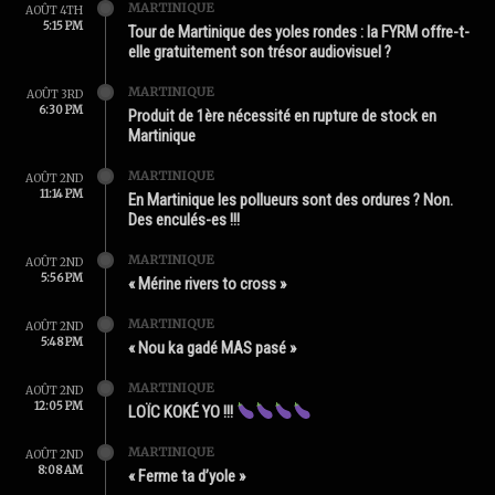
MARTINIQUE
AOÛT 4TH
5:15 PM
Tour de Martinique des yoles rondes : la FYRM offre-t-
elle gratuitement son trésor audiovisuel ?
MARTINIQUE
AOÛT 3RD
6:30 PM
Produit de 1ère nécessité en rupture de stock en
Martinique
MARTINIQUE
AOÛT 2ND
11:14 PM
En Martinique les pollueurs sont des ordures ? Non.
Des enculés-es !!!
MARTINIQUE
AOÛT 2ND
5:56 PM
« Mérine rivers to cross »
MARTINIQUE
AOÛT 2ND
5:48 PM
« Nou ka gadé MAS pasé »
MARTINIQUE
AOÛT 2ND
12:05 PM
LOÏC KOKÉ YO !!!
MARTINIQUE
AOÛT 2ND
8:08 AM
« Ferme ta d’yole »