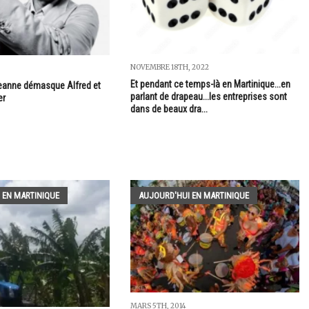
NOVEMBRE 18TH, 2022
Et pendant ce temps-là en Martinique...en
eanne démasque Alfred et
parlant de drapeau...les entreprises sont
er
dans de beaux dra...
 EN MARTINIQUE
AUJOURD'HUI EN MARTINIQUE
MARS 5TH, 2014