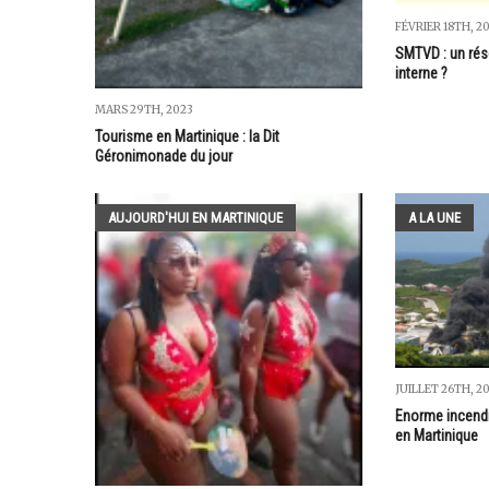
FÉVRIER 18TH, 2
SMTVD : un rés
interne ?
MARS 29TH, 2023
Tourisme en Martinique : la Dit
Géronimonade du jour
AUJOURD'HUI EN MARTINIQUE
A LA UNE
JUILLET 26TH, 2
Enorme incendi
en Martinique