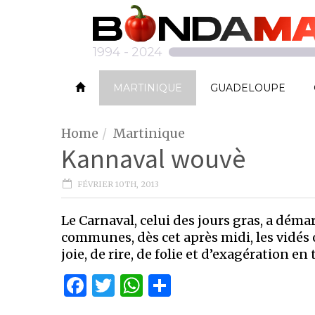
MARTINIQUE
GUADELOUPE
Home
Martinique
Kannaval wouvè
FÉVRIER 10TH, 2013
Le Carnaval, celui des jours gras, a déma
communes, dès cet après midi, les vidés
joie, de rire, de folie et d’exagération en
Facebook
Twitter
WhatsApp
Partager