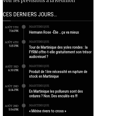
Voir les prévisions à la Réunion
CES DERNIERS JOURS…
MARTINIQUE
AOÛT 5TH
7:16 PM
Hermann Rose -Élie …ça va mieux
MARTINIQUE
AOÛT 4TH
5:15 PM
Tour de Martinique des yoles rondes : la
FYRM offre-t-elle gratuitement son trésor
audiovisuel ?
MARTINIQUE
AOÛT 3RD
6:30 PM
Produit de 1ère nécessité en rupture de
stock en Martinique
MARTINIQUE
AOÛT 2ND
11:14 PM
En Martinique les pollueurs sont des
ordures ? Non. Des enculés-es !!!
MARTINIQUE
AOÛT 2ND
5:56 PM
« Mérine rivers to cross »