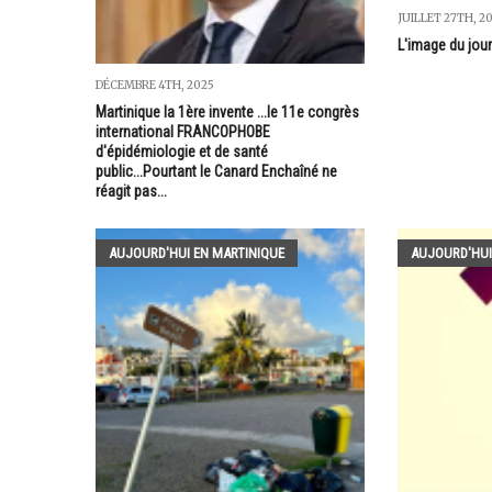
JUILLET 27TH, 2
L'image du jour 
DÉCEMBRE 4TH, 2025
Martinique la 1ère invente ...le 11e congrès
international FRANCOPHOBE
d'épidémiologie et de santé
public...Pourtant le Canard Enchaîné ne
réagit pas...
AUJOURD'HUI EN MARTINIQUE
AUJOURD'HUI