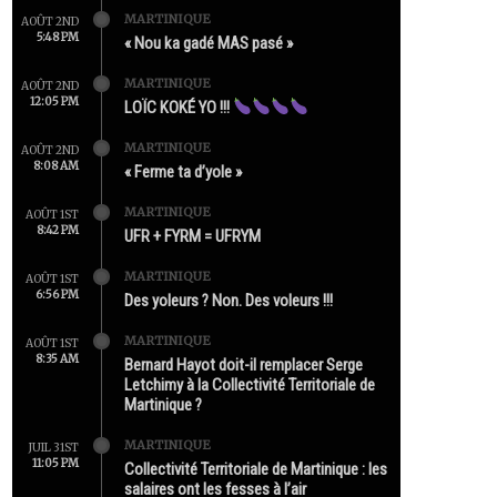
MARTINIQUE
AOÛT 2ND
5:48 PM
« Nou ka gadé MAS pasé »
MARTINIQUE
AOÛT 2ND
12:05 PM
LOÏC KOKÉ YO !!!
MARTINIQUE
AOÛT 2ND
8:08 AM
« Ferme ta d’yole »
MARTINIQUE
AOÛT 1ST
8:42 PM
UFR + FYRM = UFRYM
MARTINIQUE
AOÛT 1ST
6:56 PM
Des yoleurs ? Non. Des voleurs !!!
MARTINIQUE
AOÛT 1ST
8:35 AM
Bernard Hayot doit-il remplacer Serge
Letchimy à la Collectivité Territoriale de
Martinique ?
MARTINIQUE
JUIL 31ST
11:05 PM
Collectivité Territoriale de Martinique : les
salaires ont les fesses à l’air