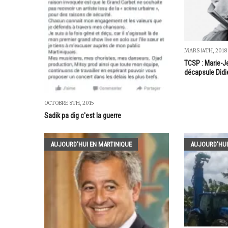
MARS 14TH, 2018
TCSP : Marie-J
décapsule Didi
OCTOBRE 8TH, 2015
Sadik pa dig c'est la guerre
AUJOURD'HUI EN MARTINIQUE
AUJOURD'HUI