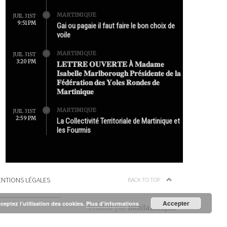
MARTINIQUE
JUIL 31ST
9:51 PM
Gai ou pagaie il faut faire le bon choix de
voile
MARTINIQUE
JUIL 31ST
3:20 PM
𝐋𝐄𝐓𝐓𝐑𝐄 𝐎𝐔𝐕𝐄𝐑𝐓𝐄 À 𝐌𝐚𝐝𝐚𝐦𝐞
𝐈𝐬𝐚𝐛𝐞𝐥𝐥𝐞 𝐌𝐚𝐫𝐥𝐛𝐨𝐫𝐨𝐮𝐠𝐡 𝐏𝐫é𝐬𝐢𝐝𝐞𝐧𝐭𝐞 𝐝𝐞 𝐥𝐚
𝐅é𝐝é𝐫𝐚𝐭𝐢𝐨𝐧 𝐝𝐞𝐬 𝐘𝐨𝐥𝐞𝐬 𝐑𝐨𝐧𝐝𝐞𝐬 𝐝𝐞
𝐌𝐚𝐫𝐭𝐢𝐧𝐢𝐪𝐮𝐞
MARTINIQUE
JUIL 31ST
2:59 PM
La Collectivité Territoriale de Martinique et
les Fourmis
NTIONS LÉGALES
BACK TO TOP
Accepter
cceptez l’utilisation des cookies.
Plus d’informations
Produit par
Bondamanjak