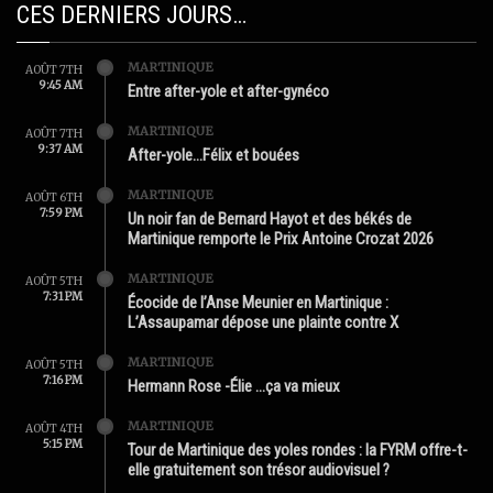
CES DERNIERS JOURS…
MARTINIQUE
AOÛT 7TH
9:45 AM
Entre after-yole et after-gynéco
MARTINIQUE
AOÛT 7TH
9:37 AM
After-yole…Félix et bouées
MARTINIQUE
AOÛT 6TH
7:59 PM
Un noir fan de Bernard Hayot et des békés de
Martinique remporte le Prix Antoine Crozat 2026
MARTINIQUE
AOÛT 5TH
7:31 PM
Écocide de l’Anse Meunier en Martinique :
L’Assaupamar dépose une plainte contre X
MARTINIQUE
AOÛT 5TH
7:16 PM
Hermann Rose -Élie …ça va mieux
MARTINIQUE
AOÛT 4TH
5:15 PM
Tour de Martinique des yoles rondes : la FYRM offre-t-
elle gratuitement son trésor audiovisuel ?