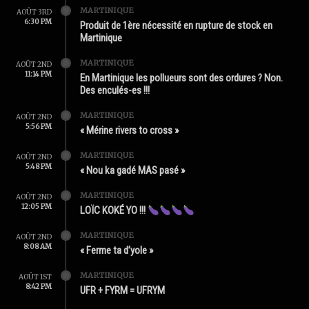
MARTINIQUE
AOÛT 3RD
6:30 PM
Produit de 1ère nécessité en rupture de stock en
Martinique
MARTINIQUE
AOÛT 2ND
11:14 PM
En Martinique les pollueurs sont des ordures ? Non.
Des enculés-es !!!
MARTINIQUE
AOÛT 2ND
5:56 PM
« Mérine rivers to cross »
MARTINIQUE
AOÛT 2ND
5:48 PM
« Nou ka gadé MAS pasé »
MARTINIQUE
AOÛT 2ND
12:05 PM
LOÏC KOKÉ YO !!!
MARTINIQUE
AOÛT 2ND
8:08 AM
« Ferme ta d’yole »
MARTINIQUE
AOÛT 1ST
8:42 PM
UFR + FYRM = UFRYM