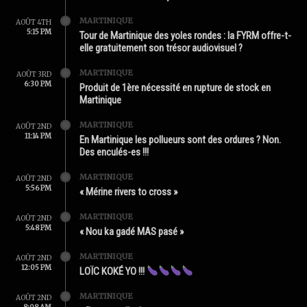
MARTINIQUE
AOÛT 4TH
5:15 PM
Tour de Martinique des yoles rondes : la FYRM offre-t-
elle gratuitement son trésor audiovisuel ?
MARTINIQUE
AOÛT 3RD
6:30 PM
Produit de 1ère nécessité en rupture de stock en
Martinique
MARTINIQUE
AOÛT 2ND
11:14 PM
En Martinique les pollueurs sont des ordures ? Non.
Des enculés-es !!!
MARTINIQUE
AOÛT 2ND
5:56 PM
« Mérine rivers to cross »
MARTINIQUE
AOÛT 2ND
5:48 PM
« Nou ka gadé MAS pasé »
MARTINIQUE
AOÛT 2ND
12:05 PM
LOÏC KOKÉ YO !!!
MARTINIQUE
AOÛT 2ND