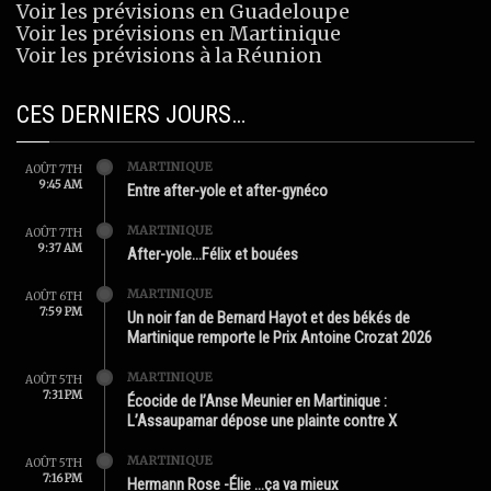
Voir les prévisions en Guadeloupe
Voir les prévisions en Martinique
Voir les prévisions à la Réunion
CES DERNIERS JOURS…
MARTINIQUE
AOÛT 7TH
9:45 AM
Entre after-yole et after-gynéco
MARTINIQUE
AOÛT 7TH
9:37 AM
After-yole…Félix et bouées
MARTINIQUE
AOÛT 6TH
7:59 PM
Un noir fan de Bernard Hayot et des békés de
Martinique remporte le Prix Antoine Crozat 2026
MARTINIQUE
AOÛT 5TH
7:31 PM
Écocide de l’Anse Meunier en Martinique :
L’Assaupamar dépose une plainte contre X
MARTINIQUE
AOÛT 5TH
7:16 PM
Hermann Rose -Élie …ça va mieux