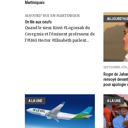
Martiniquais
AUJOURD'HUI EN MARTINIQUE
AUJOURD'HUI
On file aux oeufs
Quand le sieur Kinvi #Logossah du
Ceregmia et l'éminent professeur de
l'#UAG Hector #Elisabeth parlent...
SEPTEMBRE 6TH,
Roger de Jaham
renvoyé devant 
pour apologie 
A LA UNE
A LA UNE