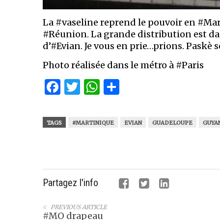
La #vaseline reprend le pouvoir en #Mar
#Réunion. La grande distribution est da
d’#Evian. Je vous en prie…prions. Paskè s
Photo réalisée dans le métro à #Paris
Facebook
Twitter
WhatsApp
Partager
TAGS
#MARTINIQUE
EVIAN
GUADELOUPE
GUYA
Partagez l'info
PREVIOUS ARTICLE
#MO drapeau