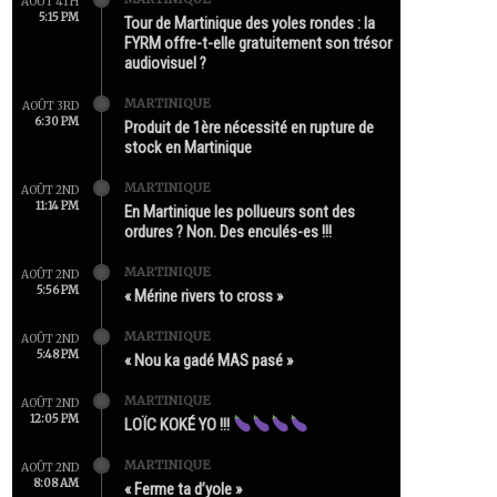
AOÛT 4TH
5:15 PM
Tour de Martinique des yoles rondes : la
FYRM offre-t-elle gratuitement son trésor
audiovisuel ?
MARTINIQUE
AOÛT 3RD
6:30 PM
Produit de 1ère nécessité en rupture de
stock en Martinique
MARTINIQUE
AOÛT 2ND
11:14 PM
En Martinique les pollueurs sont des
ordures ? Non. Des enculés-es !!!
MARTINIQUE
AOÛT 2ND
5:56 PM
« Mérine rivers to cross »
MARTINIQUE
AOÛT 2ND
5:48 PM
« Nou ka gadé MAS pasé »
MARTINIQUE
AOÛT 2ND
12:05 PM
LOÏC KOKÉ YO !!!
MARTINIQUE
AOÛT 2ND
8:08 AM
« Ferme ta d’yole »