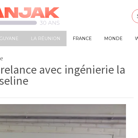
GUYANE
LA RÉUNION
FRANCE
MONDE
W
ne
relance avec ingénierie la
seline