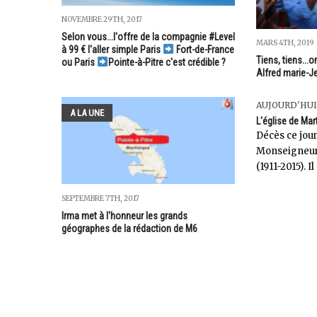
NOVEMBRE 29TH, 2017
Selon vous...l'offre de la compagnie #Level
MARS 4TH, 2019
à 99 € l'aller simple Paris
Fort-de-France
Tiens, tiens...o
ou Paris
Pointe-à-Pitre c'est crédible ?
Alfred marie-J
AUJOURD'HUI
A LA UNE
L'église de Mar
Décès ce jou
Monseigneur
(1911-2015). Il
SEPTEMBRE 7TH, 2017
Irma met à l'honneur les grands
géographes de la rédaction de M6