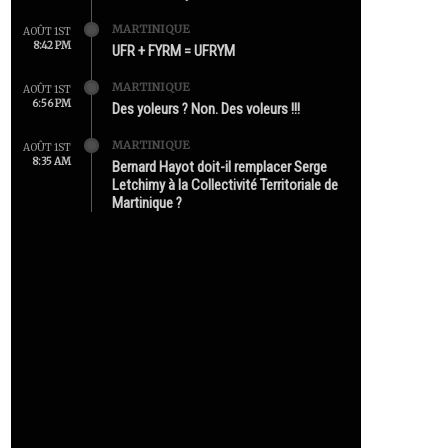
MARTINIQUE
AOÛT 1ST
8:42 PM
UFR + FYRM = UFRYM
MARTINIQUE
AOÛT 1ST
6:56 PM
Des yoleurs ? Non. Des voleurs !!!
MARTINIQUE
AOÛT 1ST
8:35 AM
Bernard Hayot doit-il remplacer Serge
Letchimy à la Collectivité Territoriale de
Martinique ?