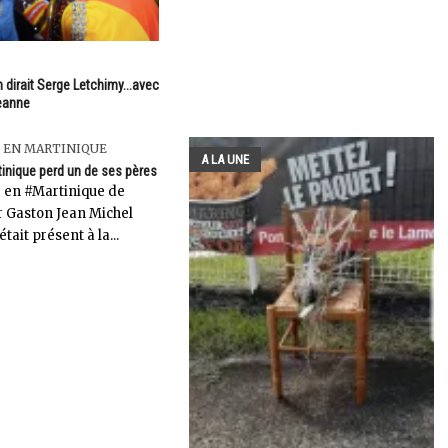
n dirait Serge Letchimy...avec
eanne
 EN MARTINIQUE
A LA UNE
tinique perd un de ses pères
r en #Martinique de
 Gaston Jean Michel
 était présent à la...