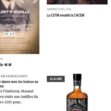
JANVIER 25TH, 2016
La CSTM envahit la CACEM
026
lle
I EN GUADELOUPE
A LA UNE
e danse avec les loulous au
ine
e l’Intérieur, Manuel
en visite aux Antilles du
re 2013 pour...