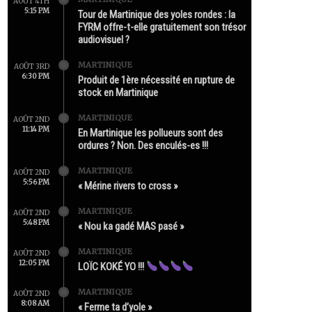
AOÛT 4TH
5:15 PM
Tour de Martinique des yoles rondes : la
FYRM offre-t-elle gratuitement son trésor
audiovisuel ?
MARTINIQUE
AOÛT 3RD
6:30 PM
Produit de 1ère nécessité en rupture de
stock en Martinique
MARTINIQUE
AOÛT 2ND
11:14 PM
En Martinique les pollueurs sont des
ordures ? Non. Des enculés-es !!!
MARTINIQUE
AOÛT 2ND
5:56 PM
« Mérine rivers to cross »
MARTINIQUE
AOÛT 2ND
5:48 PM
« Nou ka gadé MAS pasé »
MARTINIQUE
AOÛT 2ND
12:05 PM
LOÏC KOKÉ YO !!!
MARTINIQUE
AOÛT 2ND
8:08 AM
« Ferme ta d’yole »