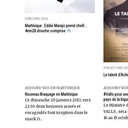
JUIN 22ND, 2024
Martinique : Eddie Marajo prend cheR...
4mn28 douche comprise
JUILLET 23RD, 2
Le talent d'Achi
AUJOURD'HUI EN MARTINIQUE
AUJOURD'HU
Nouveau Braquage en Martinique
#Valls pour un
pays de la bigu
Ce dimanche 20 janviers 2013, vers
Le Ministre d
22:30 deux hommes armés et
VALLS , sera 
encagoulés font irruption dans le
16 au 19 octob
snack O...