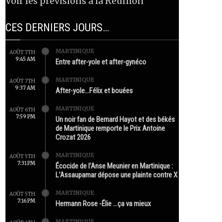
Voir les prévisions à la Réunion
CES DERNIERS JOURS…
MARTINIQUE
AOÛT 7TH
9:45 AM
Entre after-yole et after-gynéco
MARTINIQUE
AOÛT 7TH
9:37 AM
After-yole…Félix et bouées
MARTINIQUE
AOÛT 6TH
7:59 PM
Un noir fan de Bernard Hayot et des békés
de Martinique remporte le Prix Antoine
Crozat 2026
MARTINIQUE
AOÛT 5TH
7:31 PM
Écocide de l’Anse Meunier en Martinique :
L’Assaupamar dépose une plainte contre X
MARTINIQUE
AOÛT 5TH
7:16 PM
Hermann Rose -Élie …ça va mieux
MARTINIQUE