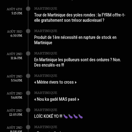
MARTINIQUE
AOÛT 4TH
5:15 PM
Tour de Martinique des yoles rondes : la FYRM offre-t-
elle gratuitement son trésor audiovisuel ?
MARTINIQUE
AOÛT 3RD
6:30 PM
Produit de 1ère nécessité en rupture de stock en
Martinique
MARTINIQUE
AOÛT 2ND
11:14 PM
En Martinique les pollueurs sont des ordures ? Non.
Des enculés-es !!!
MARTINIQUE
AOÛT 2ND
5:56 PM
« Mérine rivers to cross »
MARTINIQUE
AOÛT 2ND
5:48 PM
« Nou ka gadé MAS pasé »
MARTINIQUE
AOÛT 2ND
12:05 PM
LOÏC KOKÉ YO !!!
MARTINIQUE
AOÛT 2ND
8:08 AM