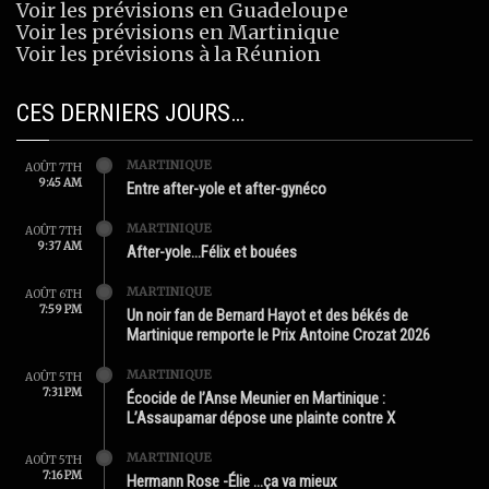
Voir les prévisions en Guadeloupe
Voir les prévisions en Martinique
Voir les prévisions à la Réunion
CES DERNIERS JOURS…
MARTINIQUE
AOÛT 7TH
9:45 AM
Entre after-yole et after-gynéco
MARTINIQUE
AOÛT 7TH
9:37 AM
After-yole…Félix et bouées
MARTINIQUE
AOÛT 6TH
7:59 PM
Un noir fan de Bernard Hayot et des békés de
Martinique remporte le Prix Antoine Crozat 2026
MARTINIQUE
AOÛT 5TH
7:31 PM
Écocide de l’Anse Meunier en Martinique :
L’Assaupamar dépose une plainte contre X
MARTINIQUE
AOÛT 5TH
7:16 PM
Hermann Rose -Élie …ça va mieux