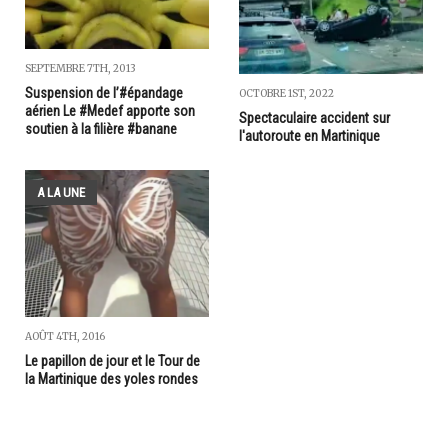
SEPTEMBRE 7TH, 2013
Suspension de l’#épandage
OCTOBRE 1ST, 2022
aérien Le #Medef apporte son
Spectaculaire accident sur
soutien à la filière #banane
l'autoroute en Martinique
A LA UNE
AOÛT 4TH, 2016
Le papillon de jour et le Tour de
la Martinique des yoles rondes