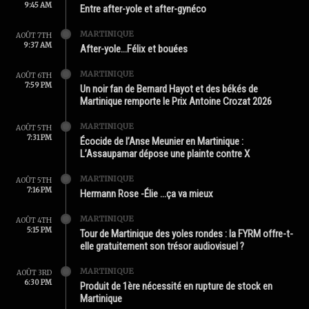
9:45 AM
Entre after-yole et after-gynéco
MARTINIQUE
AOÛT 7TH
9:37 AM
After-yole…Félix et bouées
MARTINIQUE
AOÛT 6TH
7:59 PM
Un noir fan de Bernard Hayot et des békés de
Martinique remporte le Prix Antoine Crozat 2026
MARTINIQUE
AOÛT 5TH
7:31 PM
Écocide de l’Anse Meunier en Martinique :
L’Assaupamar dépose une plainte contre X
MARTINIQUE
AOÛT 5TH
7:16 PM
Hermann Rose -Élie …ça va mieux
MARTINIQUE
AOÛT 4TH
5:15 PM
Tour de Martinique des yoles rondes : la FYRM offre-t-
elle gratuitement son trésor audiovisuel ?
MARTINIQUE
AOÛT 3RD
6:30 PM
Produit de 1ère nécessité en rupture de stock en
Martinique