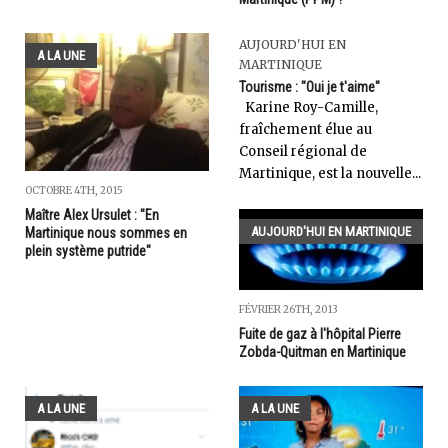
AUJOURD'HUI EN
A LA UNE
MARTINIQUE
Tourisme : "Oui je t'aime"
Karine Roy-Camille,
fraîchement élue au
Conseil régional de
Martinique, est la nouvelle...
OCTOBRE 4TH, 2015
Maître Alex Ursulet : "En
AUJOURD'HUI EN MARTINIQUE
Martinique nous sommes en
plein système putride"
FÉVRIER 26TH, 2013
Fuite de gaz à l'hôpital Pierre
Zobda-Quitman en Martinique
A LA UNE
A LA UNE