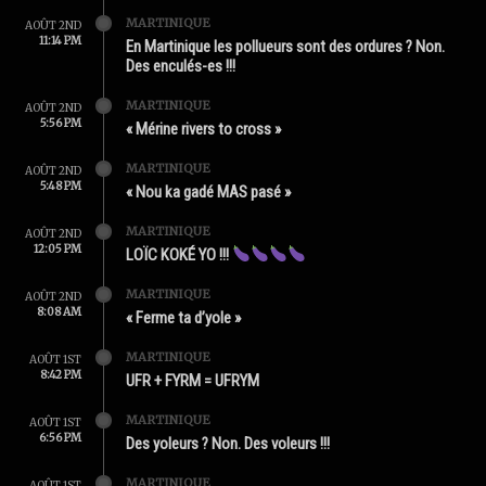
MARTINIQUE
AOÛT 2ND
11:14 PM
En Martinique les pollueurs sont des ordures ? Non.
Des enculés-es !!!
MARTINIQUE
AOÛT 2ND
5:56 PM
« Mérine rivers to cross »
MARTINIQUE
AOÛT 2ND
5:48 PM
« Nou ka gadé MAS pasé »
MARTINIQUE
AOÛT 2ND
12:05 PM
LOÏC KOKÉ YO !!!
MARTINIQUE
AOÛT 2ND
8:08 AM
« Ferme ta d’yole »
MARTINIQUE
AOÛT 1ST
8:42 PM
UFR + FYRM = UFRYM
MARTINIQUE
AOÛT 1ST
6:56 PM
Des yoleurs ? Non. Des voleurs !!!
MARTINIQUE
AOÛT 1ST