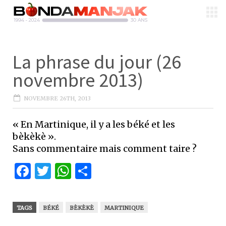
La phrase du jour (26
novembre 2013)
NOVEMBRE 26TH, 2013
« En Martinique, il y a les béké et les
bèkèkè ».
Sans commentaire mais comment taire ?
Facebook
Twitter
WhatsApp
Partager
TAGS
BÉKÉ
BÈKÈKÈ
MARTINIQUE