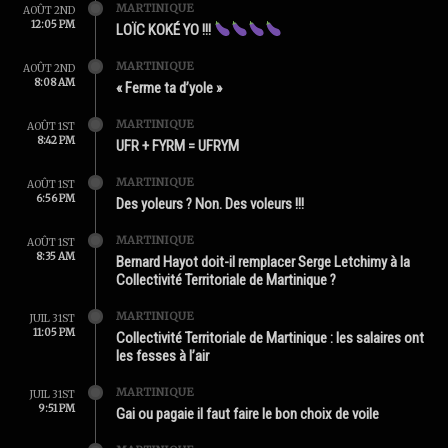
MARTINIQUE
AOÛT 2ND
12:05 PM
LOÏC KOKÉ YO !!!
MARTINIQUE
AOÛT 2ND
8:08 AM
« Ferme ta d’yole »
MARTINIQUE
AOÛT 1ST
8:42 PM
UFR + FYRM = UFRYM
MARTINIQUE
AOÛT 1ST
6:56 PM
Des yoleurs ? Non. Des voleurs !!!
MARTINIQUE
AOÛT 1ST
8:35 AM
Bernard Hayot doit-il remplacer Serge Letchimy à la
Collectivité Territoriale de Martinique ?
MARTINIQUE
JUIL 31ST
11:05 PM
Collectivité Territoriale de Martinique : les salaires ont
les fesses à l’air
MARTINIQUE
JUIL 31ST
9:51 PM
Gai ou pagaie il faut faire le bon choix de voile