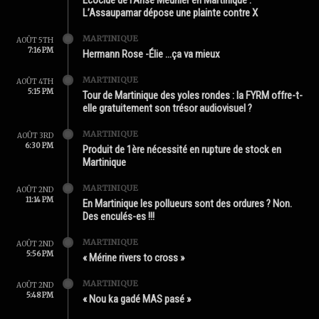
L’Assaupamar dépose une plainte contre X
MARTINIQUE
AOÛT 5TH
7:16 PM
Hermann Rose -Élie …ça va mieux
MARTINIQUE
AOÛT 4TH
5:15 PM
Tour de Martinique des yoles rondes : la FYRM offre-t-
elle gratuitement son trésor audiovisuel ?
MARTINIQUE
AOÛT 3RD
6:30 PM
Produit de 1ère nécessité en rupture de stock en
Martinique
MARTINIQUE
AOÛT 2ND
11:14 PM
En Martinique les pollueurs sont des ordures ? Non.
Des enculés-es !!!
MARTINIQUE
AOÛT 2ND
5:56 PM
« Mérine rivers to cross »
MARTINIQUE
AOÛT 2ND
5:48 PM
« Nou ka gadé MAS pasé »