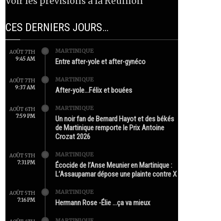
Voir les prévisions à la Réunion
CES DERNIERS JOURS…
MARTINIQUE
AOÛT 7TH
9:45 AM
Entre after-yole et after-gynéco
MARTINIQUE
AOÛT 7TH
9:37 AM
After-yole…Félix et bouées
MARTINIQUE
AOÛT 6TH
7:59 PM
Un noir fan de Bernard Hayot et des békés
de Martinique remporte le Prix Antoine
Crozat 2026
MARTINIQUE
AOÛT 5TH
7:31 PM
Écocide de l’Anse Meunier en Martinique :
L’Assaupamar dépose une plainte contre X
MARTINIQUE
AOÛT 5TH
7:16 PM
Hermann Rose -Élie …ça va mieux
MARTINIQUE