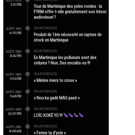
AOÛT 4TH
5:15 PM
Tour de Martinique des yoles rondes : la
FYRM offre-t-elle gratuitement son trésor
audiovisuel ?
MARTINIQUE
AOÛT 3RD
6:30 PM
Produit de 1ère nécessité en rupture de
stock en Martinique
MARTINIQUE
AOÛT 2ND
11:14 PM
En Martinique les pollueurs sont des
ordures ? Non. Des enculés-es !!!
MARTINIQUE
AOÛT 2ND
5:56 PM
« Mérine rivers to cross »
MARTINIQUE
AOÛT 2ND
5:48 PM
« Nou ka gadé MAS pasé »
MARTINIQUE
AOÛT 2ND
12:05 PM
LOÏC KOKÉ YO !!!
MARTINIQUE
AOÛT 2ND
8:08 AM
« Ferme ta d’yole »