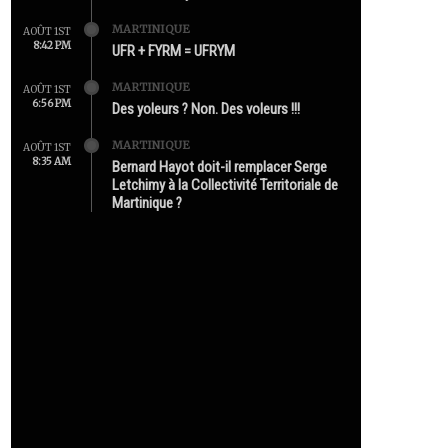
MARTINIQUE
AOÛT 1ST
8:42 PM
UFR + FYRM = UFRYM
MARTINIQUE
AOÛT 1ST
6:56 PM
Des yoleurs ? Non. Des voleurs !!!
MARTINIQUE
AOÛT 1ST
8:35 AM
Bernard Hayot doit-il remplacer Serge
Letchimy à la Collectivité Territoriale de
Martinique ?