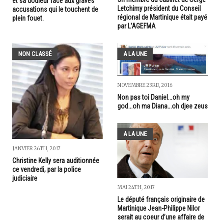
et sa douleur face aux graves
Letchimy président du Conseil
accusations qui le touchent de
régional de Martinique était payé
plein fouet.
par L'AGEFMA
NON CLASSÉ
A LA UNE
NOVEMBRE 23RD, 2016
Non pas toi Daniel...oh my
god...oh ma Diana...oh djee zeus
A LA UNE
JANVIER 26TH, 2017
Christine Kelly sera auditionnée
ce vendredi, par la police
judiciaire
MAI 24TH, 2017
Le député français originaire de
Martinique Jean-Philippe Nilor
serait au coeur d’une affaire de