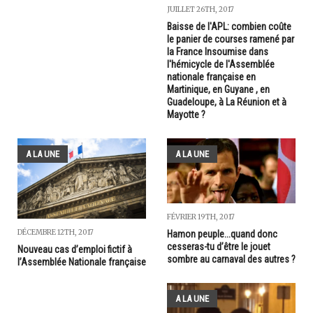
JUILLET 26TH, 2017
Baisse de l'APL: combien coûte
le panier de courses ramené par
la France Insoumise dans
l'hémicycle de l'Assemblée
nationale française en
Martinique, en Guyane , en
Guadeloupe, à La Réunion et à
Mayotte ?
A LA UNE
A LA UNE
FÉVRIER 19TH, 2017
DÉCEMBRE 12TH, 2017
Hamon peuple...quand donc
cesseras-tu d’être le jouet
Nouveau cas d’emploi fictif à
sombre au carnaval des autres ?
l’Assemblée Nationale française
A LA UNE