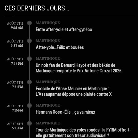
CES DERNIERS JOURS…
MARTINIQUE
AOÛT 7TH
9:45 AM
Entre after-yole et after-gynéco
MARTINIQUE
AOÛT 7TH
9:37 AM
After-yole…Félix et bouées
MARTINIQUE
AOÛT 6TH
7:59 PM
Un noir fan de Bernard Hayot et des békés de
Martinique remporte le Prix Antoine Crozat 2026
MARTINIQUE
AOÛT 5TH
7:31 PM
Écocide de l’Anse Meunier en Martinique :
L’Assaupamar dépose une plainte contre X
MARTINIQUE
AOÛT 5TH
7:16 PM
Hermann Rose -Élie …ça va mieux
MARTINIQUE
AOÛT 4TH
5:15 PM
Tour de Martinique des yoles rondes : la FYRM offre-t-
elle gratuitement son trésor audiovisuel ?