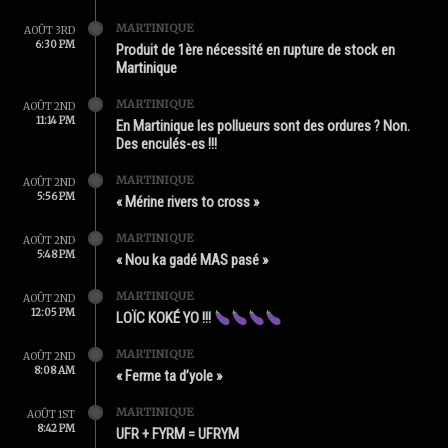
MARTINIQUE
AOÛT 3RD
6:30 PM
Produit de 1ère nécessité en rupture de stock en
Martinique
MARTINIQUE
AOÛT 2ND
11:14 PM
En Martinique les pollueurs sont des ordures ? Non.
Des enculés-es !!!
MARTINIQUE
AOÛT 2ND
5:56 PM
« Mérine rivers to cross »
MARTINIQUE
AOÛT 2ND
5:48 PM
« Nou ka gadé MAS pasé »
MARTINIQUE
AOÛT 2ND
12:05 PM
LOÏC KOKÉ YO !!!
MARTINIQUE
AOÛT 2ND
8:08 AM
« Ferme ta d’yole »
MARTINIQUE
AOÛT 1ST
8:42 PM
UFR + FYRM = UFRYM