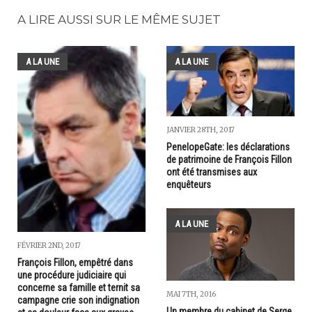
A LIRE AUSSI SUR LE MÊME SUJET
A LA UNE
A LA UNE
JANVIER 28TH, 2017
PenelopeGate: les déclarations
de patrimoine de François Fillon
ont été transmises aux
enquêteurs
A LA UNE
FÉVRIER 2ND, 2017
François Fillon, empêtré dans
une procédure judiciaire qui
concerne sa famille et ternit sa
MAI 7TH, 2016
campagne crie son indignation
Un membre du cabinet de Serge