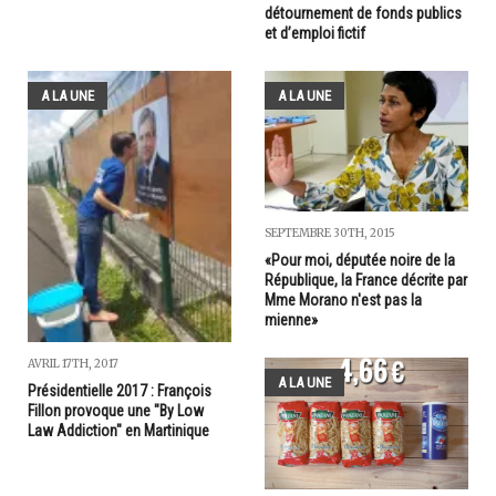
détournement de fonds publics
et d’emploi fictif
A LA UNE
A LA UNE
SEPTEMBRE 30TH, 2015
«Pour moi, députée noire de la
République, la France décrite par
Mme Morano n'est pas la
mienne»
AVRIL 17TH, 2017
A LA UNE
Présidentielle 2017 : François
Fillon provoque une "By Low
Law Addiction" en Martinique