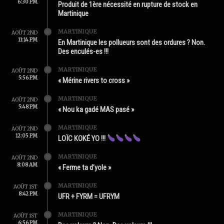
6:30 PM
Produit de 1ère nécessité en rupture de stock en
Martinique
MARTINIQUE
AOÛT 2ND
11:14 PM
En Martinique les pollueurs sont des ordures ? Non.
Des enculés-es !!!
MARTINIQUE
AOÛT 2ND
5:56 PM
« Mérine rivers to cross »
MARTINIQUE
AOÛT 2ND
5:48 PM
« Nou ka gadé MAS pasé »
MARTINIQUE
AOÛT 2ND
12:05 PM
LOÏC KOKÉ YO !!!
MARTINIQUE
AOÛT 2ND
8:08 AM
« Ferme ta d’yole »
MARTINIQUE
AOÛT 1ST
8:42 PM
UFR + FYRM = UFRYM
MARTINIQUE
AOÛT 1ST
6:56 PM