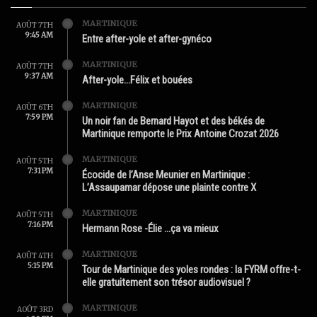
MARTINIQUE
AOÛT 7TH
9:45 AM
Entre after-yole et after-gynéco
MARTINIQUE
AOÛT 7TH
9:37 AM
After-yole…Félix et bouées
MARTINIQUE
AOÛT 6TH
7:59 PM
Un noir fan de Bernard Hayot et des békés de
Martinique remporte le Prix Antoine Crozat 2026
MARTINIQUE
AOÛT 5TH
7:31 PM
Écocide de l’Anse Meunier en Martinique :
L’Assaupamar dépose une plainte contre X
MARTINIQUE
AOÛT 5TH
7:16 PM
Hermann Rose -Élie …ça va mieux
MARTINIQUE
AOÛT 4TH
5:15 PM
Tour de Martinique des yoles rondes : la FYRM offre-t-
elle gratuitement son trésor audiovisuel ?
MARTINIQUE
AOÛT 3RD