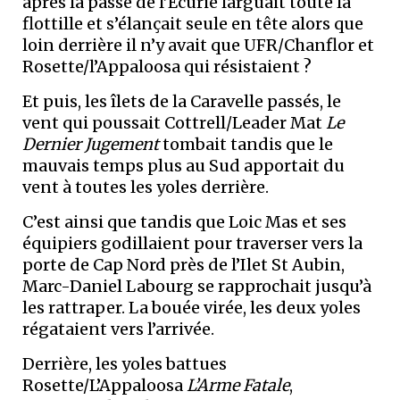
après la passe de l’Ecurie larguait toute la
flottille et s’élançait seule en tête alors que
loin derrière il n’y avait que UFR/Chanflor et
Rosette/l’Appaloosa qui résistaient ?
Et puis, les îlets de la Caravelle passés, le
vent qui poussait Cottrell/Leader Mat
Le
Dernier Jugement
tombait tandis que le
mauvais temps plus au Sud apportait du
vent à toutes les yoles derrière.
C’est ainsi que tandis que Loic Mas et ses
équipiers godillaient pour traverser vers la
porte de Cap Nord près de l’Ilet St Aubin,
Marc-Daniel Labourg se rapprochait jusqu’à
les rattraper. La bouée virée, les deux yoles
régataient vers l’arrivée.
Derrière, les yoles battues
Rosette/L’Appaloosa
L’Arme Fatale
,