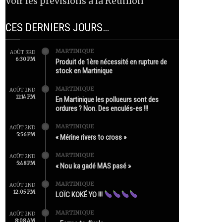
Voir les prévisions à la Réunion
CES DERNIERS JOURS…
MARTINIQUE
AOÛT 3RD
6:30 PM
Produit de 1ère nécessité en rupture de
stock en Martinique
MARTINIQUE
AOÛT 2ND
11:14 PM
En Martinique les pollueurs sont des
ordures ? Non. Des enculés-es !!!
MARTINIQUE
AOÛT 2ND
5:56 PM
« Mérine rivers to cross »
MARTINIQUE
AOÛT 2ND
5:48 PM
« Nou ka gadé MAS pasé »
MARTINIQUE
AOÛT 2ND
12:05 PM
LOÏC KOKÉ YO !!!
MARTINIQUE
AOÛT 2ND
8:08 AM