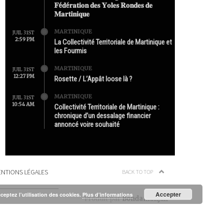
𝐅é𝐝é𝐫𝐚𝐭𝐢𝐨𝐧 𝐝𝐞𝐬 𝐘𝐨𝐥𝐞𝐬 𝐑𝐨𝐧𝐝𝐞𝐬 𝐝𝐞
𝐌𝐚𝐫𝐭𝐢𝐧𝐢𝐪𝐮𝐞
MARTINIQUE
JUIL 31ST
2:59 PM
La Collectivité Territoriale de Martinique et
les Fourmis
MARTINIQUE
JUIL 31ST
12:27 PM
Rosette / L’Appât loose là ?
MARTINIQUE
JUIL 31ST
10:54 AM
Collectivité Territoriale de Martinique :
chronique d’un dessalage financier
annoncé voire souhaité
NTIONS LÉGALES
BACK TO TOP
Accepter
cceptez l’utilisation des cookies.
Plus d’informations
Produit par
Bondamanjak