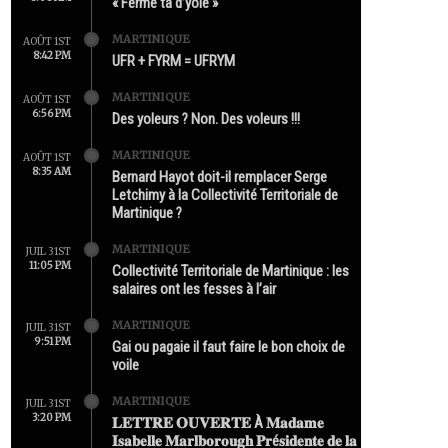
« Ferme ta d’yole »
MARTINIQUE
AOÛT 1ST
8:42 PM
UFR + FYRM = UFRYM
MARTINIQUE
AOÛT 1ST
6:56 PM
Des yoleurs ? Non. Des voleurs !!!
MARTINIQUE
AOÛT 1ST
8:35 AM
Bernard Hayot doit-il remplacer Serge
Letchimy à la Collectivité Territoriale de
Martinique ?
MARTINIQUE
JUIL 31ST
11:05 PM
Collectivité Territoriale de Martinique : les
salaires ont les fesses à l’air
MARTINIQUE
JUIL 31ST
9:51 PM
Gai ou pagaie il faut faire le bon choix de
voile
MARTINIQUE
JUIL 31ST
3:20 PM
𝐋𝐄𝐓𝐓𝐑𝐄 𝐎𝐔𝐕𝐄𝐑𝐓𝐄 À 𝐌𝐚𝐝𝐚𝐦𝐞
𝐈𝐬𝐚𝐛𝐞𝐥𝐥𝐞 𝐌𝐚𝐫𝐥𝐛𝐨𝐫𝐨𝐮𝐠𝐡 𝐏𝐫é𝐬𝐢𝐝𝐞𝐧𝐭𝐞 𝐝𝐞 𝐥𝐚