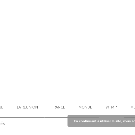
NE
LA RÉUNION
FRANCE
MONDE
WTM ?
ME
En continuant à utiliser le site, vous a
vés