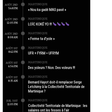
MARTINIQUE
AOÛT 2ND
5:48 PM
« Nou ka gadé MAS pasé »
MARTINIQUE
AOÛT 2ND
12:05 PM
LOÏC KOKÉ YO !!!
MARTINIQUE
AOÛT 2ND
8:08 AM
« Ferme ta d’yole »
MARTINIQUE
AOÛT 1ST
8:42 PM
UFR + FYRM = UFRYM
MARTINIQUE
AOÛT 1ST
6:56 PM
Des yoleurs ? Non. Des voleurs !!!
MARTINIQUE
AOÛT 1ST
8:35 AM
Bernard Hayot doit-il remplacer Serge
Letchimy à la Collectivité Territoriale de
Martinique ?
MARTINIQUE
JUIL 31ST
11:05 PM
Collectivité Territoriale de Martinique : les
salaires ont les fesses à l’air