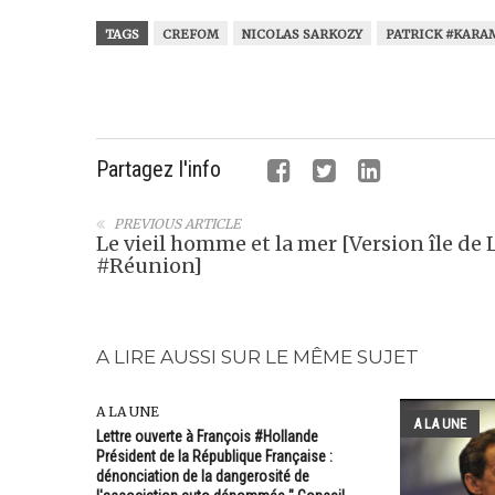
TAGS
CREFOM
NICOLAS SARKOZY
PATRICK #KARA
Partagez l'info
PREVIOUS ARTICLE
Le vieil homme et la mer [Version île de 
#Réunion]
A LIRE AUSSI SUR LE MÊME SUJET
A LA UNE
A LA UNE
Lettre ouverte à François #Hollande
Président de la République Française :
dénonciation de la dangerosité de