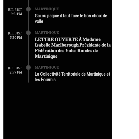
MARTINIQUE
JUIL 31ST
9:51 PM
Gai ou pagaie il faut faire le bon choix de
voile
MARTINIQUE
JUIL 31ST
3:20 PM
𝐋𝐄𝐓𝐓𝐑𝐄 𝐎𝐔𝐕𝐄𝐑𝐓𝐄 À 𝐌𝐚𝐝𝐚𝐦𝐞
𝐈𝐬𝐚𝐛𝐞𝐥𝐥𝐞 𝐌𝐚𝐫𝐥𝐛𝐨𝐫𝐨𝐮𝐠𝐡 𝐏𝐫é𝐬𝐢𝐝𝐞𝐧𝐭𝐞 𝐝𝐞 𝐥𝐚
𝐅é𝐝é𝐫𝐚𝐭𝐢𝐨𝐧 𝐝𝐞𝐬 𝐘𝐨𝐥𝐞𝐬 𝐑𝐨𝐧𝐝𝐞𝐬 𝐝𝐞
𝐌𝐚𝐫𝐭𝐢𝐧𝐢𝐪𝐮𝐞
MARTINIQUE
JUIL 31ST
2:59 PM
La Collectivité Territoriale de Martinique et
les Fourmis