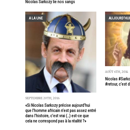
Nicolas Sarkozy lie nos sangs
A LA UNE
AUJOURD'HUI
AOÛT 6TH, 2014
Nicolas #Sarko
#retour, c'est 
SEPTEMBRE 20TH, 2016
«Si Nicolas Sarkozy précise aujourd’hui
que l’homme africain n’est pas assez entré
dans l’histoire, c’est vrai (…) est-ce que
cela ne correspond pas à la réalité ?»