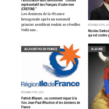
l'association auto dénommée " Conseil
représentatif des Français d'outre-mer
(CREFOM) "
Les domiens de la #France
hexagonale après un sommeil
princier semblent vouloir se réveiller.
FÉVRIER 17TH, 20
Voilà une...
Nicolas Sarkoz
qui est contre ç
AUJOURD'HUI EN FRANCE
A LA UNE
FÉVRIER 5TH, 2015
Patrick #Karam...ou comment niquer à la
fois Jean-Paul #Huchon et les domiens de
France