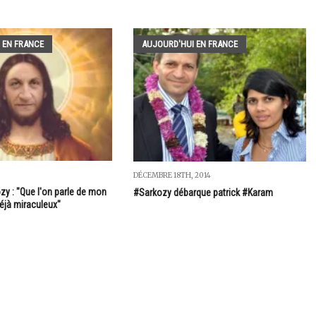
 EN FRANCE
AUJOURD'HUI EN FRANCE
DÉCEMBRE 18TH, 2014
zy : "Que l'on parle de mon
#Sarkozy débarque patrick #Karam
déjà miraculeux"