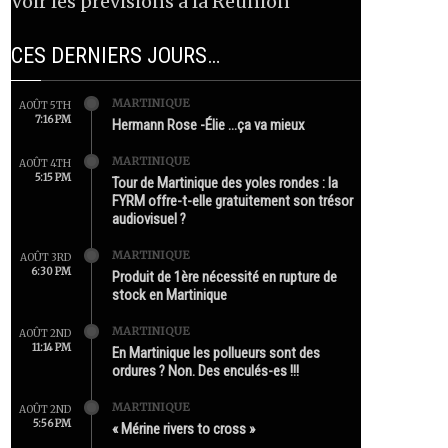
Voir les prévisions à la Réunion
CES DERNIERS JOURS…
MARTINIQUE
AOÛT 5TH
7:16 PM
Hermann Rose -Élie …ça va mieux
MARTINIQUE
AOÛT 4TH
5:15 PM
Tour de Martinique des yoles rondes : la
FYRM offre-t-elle gratuitement son trésor
audiovisuel ?
MARTINIQUE
AOÛT 3RD
6:30 PM
Produit de 1ère nécessité en rupture de
stock en Martinique
MARTINIQUE
AOÛT 2ND
11:14 PM
En Martinique les pollueurs sont des
ordures ? Non. Des enculés-es !!!
MARTINIQUE
AOÛT 2ND
5:56 PM
« Mérine rivers to cross »