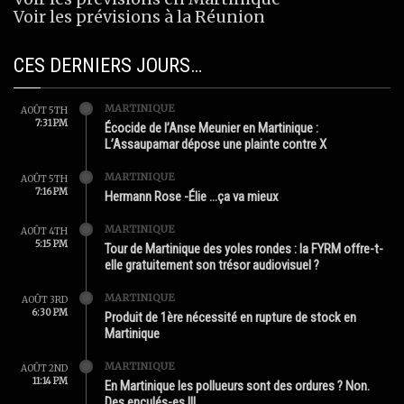
Voir les prévisions à la Réunion
CES DERNIERS JOURS…
MARTINIQUE
AOÛT 5TH
7:31 PM
Écocide de l’Anse Meunier en Martinique :
L’Assaupamar dépose une plainte contre X
MARTINIQUE
AOÛT 5TH
7:16 PM
Hermann Rose -Élie …ça va mieux
MARTINIQUE
AOÛT 4TH
5:15 PM
Tour de Martinique des yoles rondes : la FYRM offre-t-
elle gratuitement son trésor audiovisuel ?
MARTINIQUE
AOÛT 3RD
6:30 PM
Produit de 1ère nécessité en rupture de stock en
Martinique
MARTINIQUE
AOÛT 2ND
11:14 PM
En Martinique les pollueurs sont des ordures ? Non.
Des enculés-es !!!