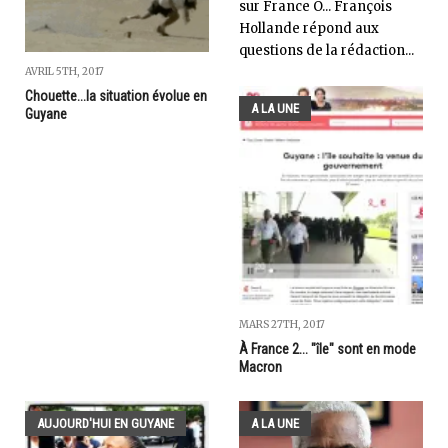
sur France O... François
Hollande répond aux
questions de la rédaction...
AVRIL 5TH, 2017
Chouette...la situation évolue en
A LA UNE
Guyane
MARS 27TH, 2017
À France 2... "île" sont en mode
Macron
AUJOURD'HUI EN GUYANE
A LA UNE