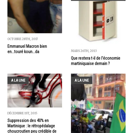
OCTOBRE 28TH, 2017
Emmanuel Macron bien
MARS 26TH, 2013
en...touré koun...da
Que restera t-il de l’économie
martiniquaise demain ?
A LA UNE
A LA UNE
DÉCEMBRE 1ST, 2015
Suppression des 40% en
Martinique : le rétropédalage
choucroutien peu crédible de