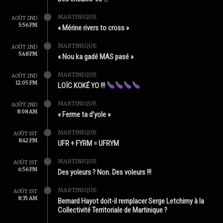
MARTINIQUE
AOÛT 2ND
5:56 PM
« Mérine rivers to cross »
MARTINIQUE
AOÛT 2ND
5:48 PM
« Nou ka gadé MAS pasé »
MARTINIQUE
AOÛT 2ND
12:05 PM
LOÏC KOKÉ YO !!!
MARTINIQUE
AOÛT 2ND
8:08 AM
« Ferme ta d’yole »
MARTINIQUE
AOÛT 1ST
8:42 PM
UFR + FYRM = UFRYM
MARTINIQUE
AOÛT 1ST
6:56 PM
Des yoleurs ? Non. Des voleurs !!!
MARTINIQUE
AOÛT 1ST
8:35 AM
Bernard Hayot doit-il remplacer Serge Letchimy à la
Collectivité Territoriale de Martinique ?