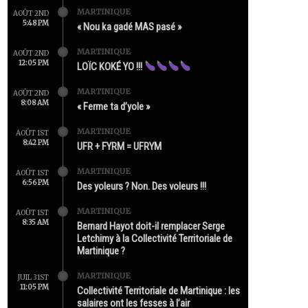
MARTINIQUE
AOÛT 2ND
5:48 PM
« Nou ka gadé MAS pasé »
MARTINIQUE
AOÛT 2ND
12:05 PM
LOÏC KOKÉ YO !!!
MARTINIQUE
AOÛT 2ND
8:08 AM
« Ferme ta d’yole »
MARTINIQUE
AOÛT 1ST
8:42 PM
UFR + FYRM = UFRYM
MARTINIQUE
AOÛT 1ST
6:56 PM
Des yoleurs ? Non. Des voleurs !!!
MARTINIQUE
AOÛT 1ST
8:35 AM
Bernard Hayot doit-il remplacer Serge
Letchimy à la Collectivité Territoriale de
Martinique ?
MARTINIQUE
JUIL 31ST
11:05 PM
Collectivité Territoriale de Martinique : les
salaires ont les fesses à l’air