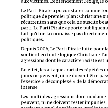
aux victimes. L’entendement l’exige, le cœ
Le Parti Pirate a pu constater comme tou
politique de premier plan : Christiane #Ta
récurrentes sans que cela ne suscite be
parti. Le Parti Pirate apporte publiquem
fait qu’il ne la connaisse pas directemen
politiques.
Depuis 2006, Le Parti Pirate lutte pour la
soutient en toute logique Christiane Ta
agressions dont le caractère raciste est 
En effet, les attaques racistes répétées d
jours ne peuvent, ni ne doivent être pass
l’exercice « décomplexé » de la démocrati
intense.
Les multiples agressions dont madame Tau
peuvent, ni ne doivent rester impunies. 