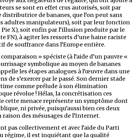
nvoyé aux négateurs de l’égalité, qui ont ajouté à
eurs se sont en effet crus autorisés, soit par
re distributrice de bananes, que l’on peut sans
s adultes manipulateurs), soit par leur fonction
Pie X), soit enfin par l’illusion produite par le
 FN), à agiter les ressorts d’une haine raciste
tif de souffrance dans l’Europe entière.
« comparaison » spéciste (à l’aide d’un pauvre «
nourrissage symbolique au moyen de bananes
appelle les étapes analogues à l’œuvre dans une
s de s’exercer par le passé. Son dernier stade
ictime comme prélude à son élimination
oque révolue ! Hélas, la concrétisation ces
 de cette menace représente un symptôme dont
ublique, ni privée, puisqu’aussi bien ces deux
raison des mésusages de l’Internet.
ont pas collectivement et avec l’aide du Parti
 régime, il est inquiétant que la qualité