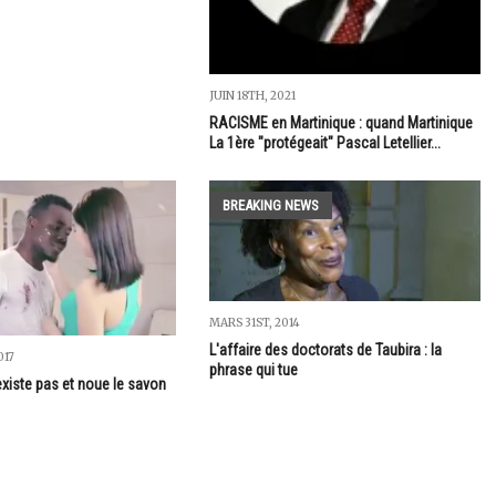
JUIN 18TH, 2021
RACISME en Martinique : quand Martinique
La 1ère "protégeait" Pascal Letellier...
BREAKING NEWS
MARS 31ST, 2014
L'affaire des doctorats de Taubira : la
017
phrase qui tue
xiste pas et noue le savon