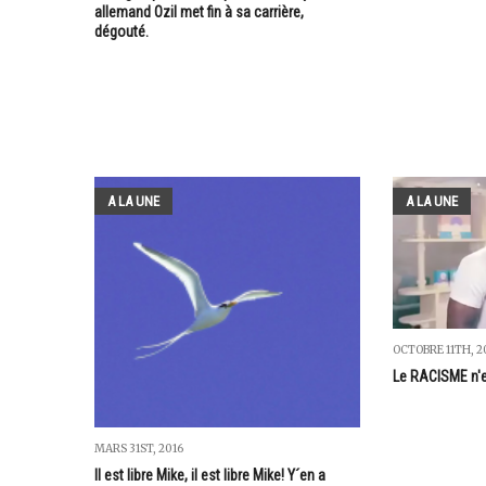
allemand Ozil met fin à sa carrière,
dégouté.
A LA UNE
A LA UNE
OCTOBRE 11TH, 2
Le RACISME n'e
MARS 31ST, 2016
Il est libre Mike, il est libre Mike! Y´en a