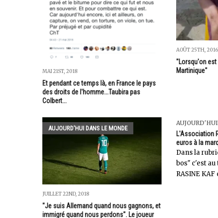
AOÛT 25TH, 2016
"Lorsqu'on est 
Martinique"
MAI 21ST, 2018
Et pendant ce temps là, en France le pays
des droits de l'homme...Taubira pas
Colbert...
AUJOURD'HUI
AUJOURD'HUI DANS LE MONDE
L'Association
euros à la ma
Dans la rubr
bos" c'est au
RASINE KAF d
JUILLET 22ND, 2018
"Je suis Allemand quand nous gagnons, et
immigré quand nous perdons". Le joueur