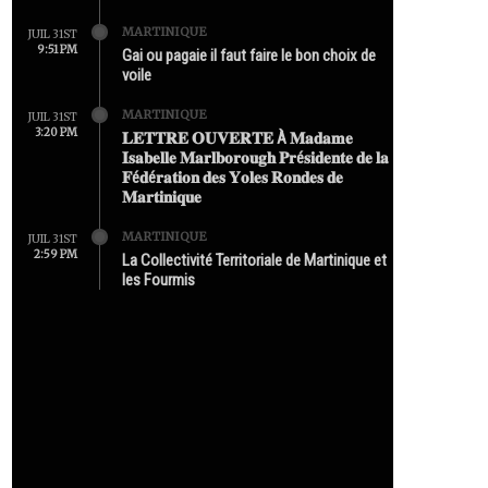
MARTINIQUE
JUIL 31ST
9:51 PM
Gai ou pagaie il faut faire le bon choix de
voile
MARTINIQUE
JUIL 31ST
3:20 PM
𝐋𝐄𝐓𝐓𝐑𝐄 𝐎𝐔𝐕𝐄𝐑𝐓𝐄 À 𝐌𝐚𝐝𝐚𝐦𝐞
𝐈𝐬𝐚𝐛𝐞𝐥𝐥𝐞 𝐌𝐚𝐫𝐥𝐛𝐨𝐫𝐨𝐮𝐠𝐡 𝐏𝐫é𝐬𝐢𝐝𝐞𝐧𝐭𝐞 𝐝𝐞 𝐥𝐚
𝐅é𝐝é𝐫𝐚𝐭𝐢𝐨𝐧 𝐝𝐞𝐬 𝐘𝐨𝐥𝐞𝐬 𝐑𝐨𝐧𝐝𝐞𝐬 𝐝𝐞
𝐌𝐚𝐫𝐭𝐢𝐧𝐢𝐪𝐮𝐞
MARTINIQUE
JUIL 31ST
2:59 PM
La Collectivité Territoriale de Martinique et
les Fourmis