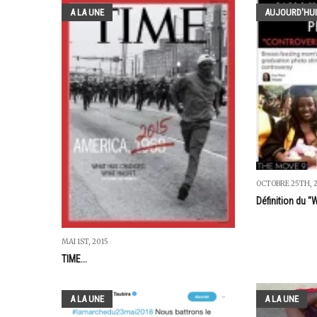
A LA UNE
AUJOURD'HUI
OCTOBRE 25TH, 
Définition du "
MAI 1ST, 2015
TIME...
A LA UNE
A LA UNE