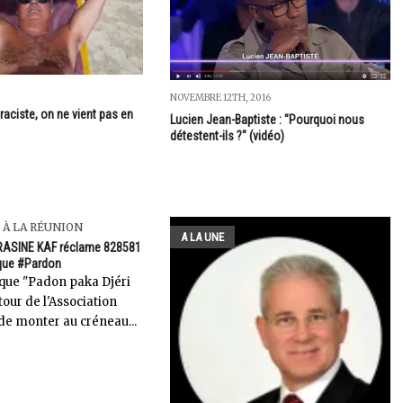
NOVEMBRE 12TH, 2016
raciste, on ne vient pas en
Lucien Jean-Baptiste : "Pourquoi nous
détestent-ils ?" (vidéo)
 À LA RÉUNION
A LA UNE
 RASINE KAF réclame 828581
rque #Pardon
ique "Padon paka Djéri
 tour de l'Association
e monter au créneau...