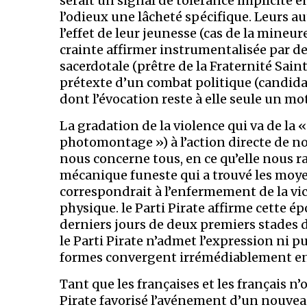
serait un signal de tolérance implicite e
l’odieux une lâcheté spécifique. Leurs aut
l’effet de leur jeunesse (cas de la mineu
crainte affirmer instrumentalisée par de
sacerdotale (prêtre de la Fraternité Saint 
prétexte d’un combat politique (candidate
dont l’évocation reste à elle seule un mo
La gradation de la violence qui va de la 
photomontage ») à l’action directe de 
nous concerne tous, en ce qu’elle nous r
mécanique funeste qui a trouvé les moyen
correspondrait à l’enfermement de la v
physique. le Parti Pirate affirme cette ép
derniers jours de deux premiers stades
le Parti Pirate n’admet l’expression ni p
formes convergent irrémédiablement en 
Tant que les françaises et les français n’
Pirate favorisé l’avénement d’un nouveau