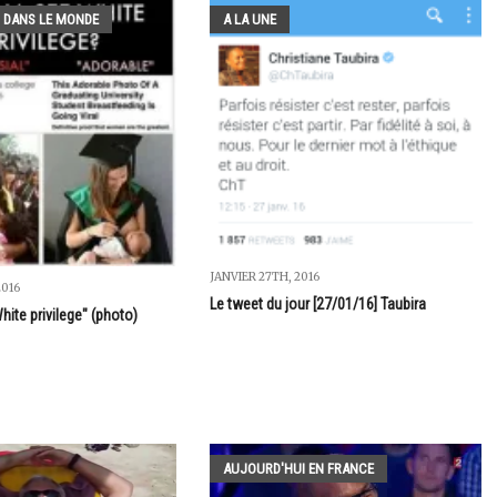
 DANS LE MONDE
A LA UNE
JANVIER 27TH, 2016
2016
Le tweet du jour [27/01/16] Taubira
White privilege" (photo)
AUJOURD'HUI EN FRANCE