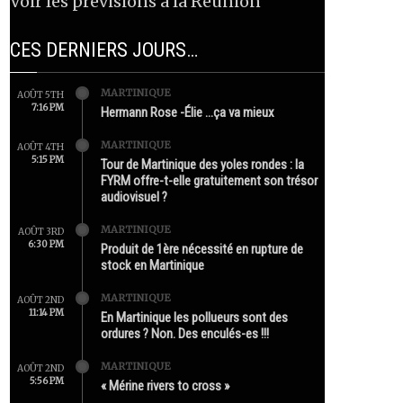
Voir les prévisions à la Réunion
CES DERNIERS JOURS…
MARTINIQUE
AOÛT 5TH
7:16 PM
Hermann Rose -Élie …ça va mieux
MARTINIQUE
AOÛT 4TH
5:15 PM
Tour de Martinique des yoles rondes : la
FYRM offre-t-elle gratuitement son trésor
audiovisuel ?
MARTINIQUE
AOÛT 3RD
6:30 PM
Produit de 1ère nécessité en rupture de
stock en Martinique
MARTINIQUE
AOÛT 2ND
11:14 PM
En Martinique les pollueurs sont des
ordures ? Non. Des enculés-es !!!
MARTINIQUE
AOÛT 2ND
5:56 PM
« Mérine rivers to cross »