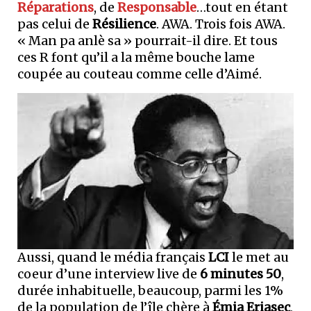
Réparations
, de
Responsable
…tout en étant
pas celui de
Résilience
. AWA. Trois fois AWA.
« Man pa anlè sa » pourrait-il dire. Et tous
ces R font qu’il a la même bouche lame
coupée au couteau comme celle d’Aimé.
Aussi, quand le média français
LCI
le met au
coeur d’une interview live de
6 minutes 50
,
durée inhabituelle, beaucoup, parmi les 1%
de la population de l’île chère à
Émia Eriasec
,