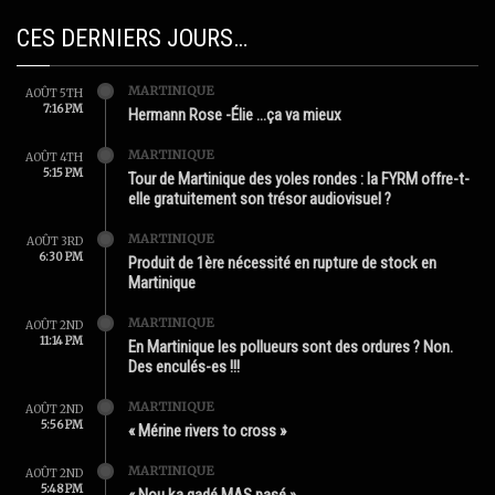
CES DERNIERS JOURS…
MARTINIQUE
AOÛT 5TH
7:16 PM
Hermann Rose -Élie …ça va mieux
MARTINIQUE
AOÛT 4TH
5:15 PM
Tour de Martinique des yoles rondes : la FYRM offre-t-
elle gratuitement son trésor audiovisuel ?
MARTINIQUE
AOÛT 3RD
6:30 PM
Produit de 1ère nécessité en rupture de stock en
Martinique
MARTINIQUE
AOÛT 2ND
11:14 PM
En Martinique les pollueurs sont des ordures ? Non.
Des enculés-es !!!
MARTINIQUE
AOÛT 2ND
5:56 PM
« Mérine rivers to cross »
MARTINIQUE
AOÛT 2ND
5:48 PM