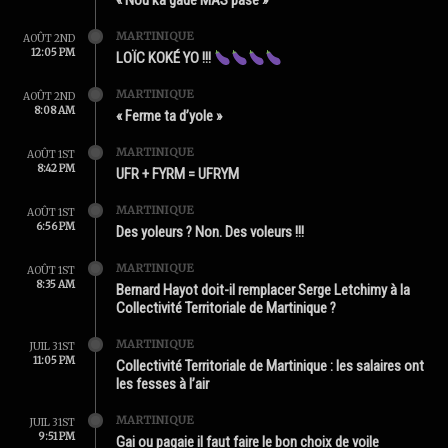
« Nou ka gadé MAS pasé »
MARTINIQUE
AOÛT 2ND
12:05 PM
LOÏC KOKÉ YO !!!
MARTINIQUE
AOÛT 2ND
8:08 AM
« Ferme ta d’yole »
MARTINIQUE
AOÛT 1ST
8:42 PM
UFR + FYRM = UFRYM
MARTINIQUE
AOÛT 1ST
6:56 PM
Des yoleurs ? Non. Des voleurs !!!
MARTINIQUE
AOÛT 1ST
8:35 AM
Bernard Hayot doit-il remplacer Serge Letchimy à la
Collectivité Territoriale de Martinique ?
MARTINIQUE
JUIL 31ST
11:05 PM
Collectivité Territoriale de Martinique : les salaires ont
les fesses à l’air
MARTINIQUE
JUIL 31ST
9:51 PM
Gai ou pagaie il faut faire le bon choix de voile