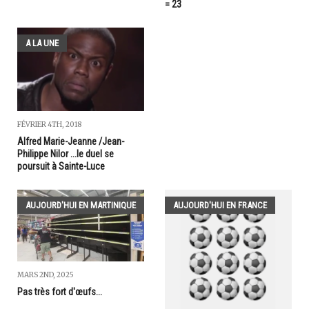
= 23
A LA UNE
FÉVRIER 4TH, 2018
Alfred Marie-Jeanne /Jean-
Philippe Nilor ...le duel se
poursuit à Sainte-Luce
AUJOURD'HUI EN MARTINIQUE
AUJOURD'HUI EN FRANCE
MARS 2ND, 2025
Pas très fort d'œufs...