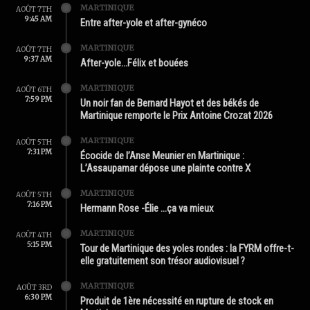
MARTINIQUE
AOÛT 7TH
9:45 AM
Entre after-yole et after-gynéco
MARTINIQUE
AOÛT 7TH
9:37 AM
After-yole…Félix et bouées
MARTINIQUE
AOÛT 6TH
7:59 PM
Un noir fan de Bernard Hayot et des békés de
Martinique remporte le Prix Antoine Crozat 2026
MARTINIQUE
AOÛT 5TH
7:31 PM
Écocide de l’Anse Meunier en Martinique :
L’Assaupamar dépose une plainte contre X
MARTINIQUE
AOÛT 5TH
7:16 PM
Hermann Rose -Élie …ça va mieux
MARTINIQUE
AOÛT 4TH
5:15 PM
Tour de Martinique des yoles rondes : la FYRM offre-t-
elle gratuitement son trésor audiovisuel ?
MARTINIQUE
AOÛT 3RD
6:30 PM
Produit de 1ère nécessité en rupture de stock en