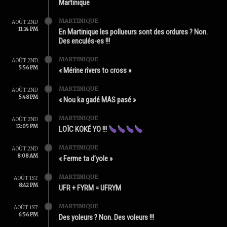
Martinique
MARTINIQUE
AOÛT 2ND
11:14 PM
En Martinique les pollueurs sont des ordures ? Non.
Des enculés-es !!!
MARTINIQUE
AOÛT 2ND
5:56 PM
« Mérine rivers to cross »
MARTINIQUE
AOÛT 2ND
5:48 PM
« Nou ka gadé MAS pasé »
MARTINIQUE
AOÛT 2ND
12:05 PM
LOÏC KOKÉ YO !!!
MARTINIQUE
AOÛT 2ND
8:08 AM
« Ferme ta d’yole »
MARTINIQUE
AOÛT 1ST
8:42 PM
UFR + FYRM = UFRYM
MARTINIQUE
AOÛT 1ST
6:56 PM
Des yoleurs ? Non. Des voleurs !!!