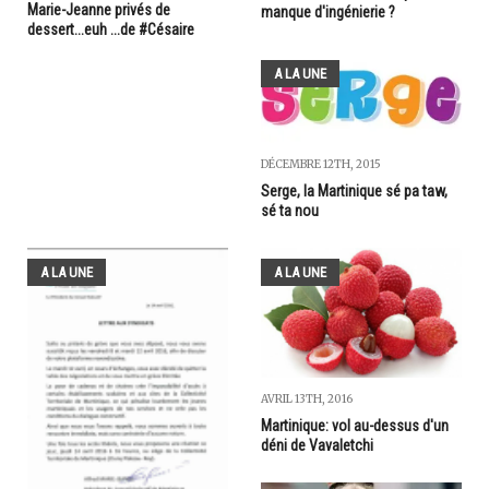
Marie-Jeanne privés de
manque d'ingénierie ?
dessert...euh ...de #Césaire
A LA UNE
DÉCEMBRE 12TH, 2015
Serge, la Martinique sé pa taw,
sé ta nou
A LA UNE
A LA UNE
AVRIL 13TH, 2016
Martinique: vol au-dessus d'un
déni de Vavaletchi