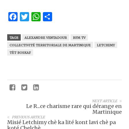
Facebook
Twitter
WhatsApp
Partager
TAGS
ALEXANDRE VENTADOUR
BFM TV
COLLECTIVITÉ TERRITORIALE DE MARTINIQUE
LETCHIMY
TÈT BOSKAF
NEXT ARTICLE
Le R...ce charisme rare qui dérange en
Martinique
PREVIOUS ARTICLE
Misié Letchimy chè ka lité kont lavi chè pa
koté Chelchè