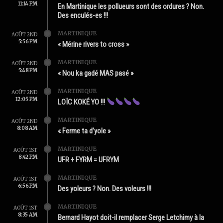
11:14 PM
En Martinique les pollueurs sont des ordures ? Non.
Des enculés-es !!!
MARTINIQUE
AOÛT 2ND
5:56 PM
« Mérine rivers to cross »
MARTINIQUE
AOÛT 2ND
5:48 PM
« Nou ka gadé MAS pasé »
MARTINIQUE
AOÛT 2ND
12:05 PM
LOÏC KOKÉ YO !!!
MARTINIQUE
AOÛT 2ND
8:08 AM
« Ferme ta d’yole »
MARTINIQUE
AOÛT 1ST
8:42 PM
UFR + FYRM = UFRYM
MARTINIQUE
AOÛT 1ST
6:56 PM
Des yoleurs ? Non. Des voleurs !!!
MARTINIQUE
AOÛT 1ST
8:35 AM
Bernard Hayot doit-il remplacer Serge Letchimy à la