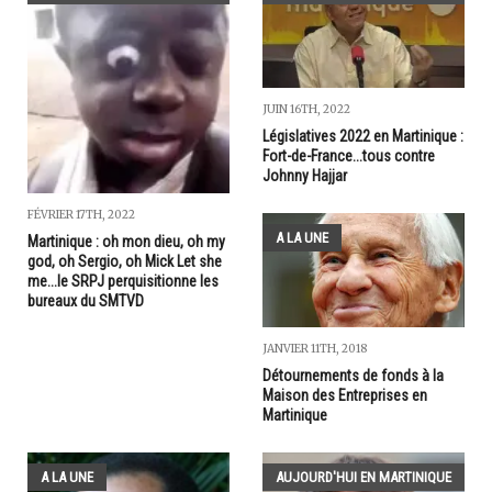
JUIN 16TH, 2022
Législatives 2022 en Martinique :
Fort-de-France...tous contre
Johnny Hajjar
FÉVRIER 17TH, 2022
A LA UNE
Martinique : oh mon dieu, oh my
god, oh Sergio, oh Mick Let she
me...le SRPJ perquisitionne les
bureaux du SMTVD
JANVIER 11TH, 2018
Détournements de fonds à la
Maison des Entreprises en
Martinique
A LA UNE
AUJOURD'HUI EN MARTINIQUE