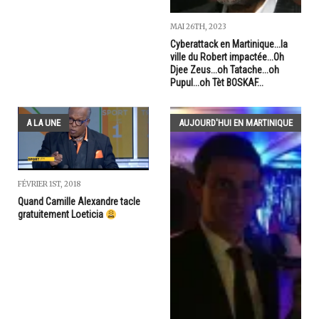
MAI 26TH, 2023
Cyberattack en Martinique...la
ville du Robert impactée...Oh
Djee Zeus...oh Tatache...oh
Pupul...oh Tèt BOSKAF...
A LA UNE
AUJOURD'HUI EN MARTINIQUE
FÉVRIER 1ST, 2018
Quand Camille Alexandre tacle
gratuitement Loeticia