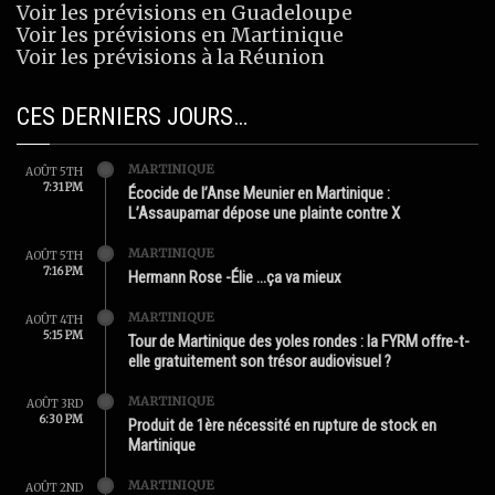
Voir les prévisions en Guadeloupe
Voir les prévisions en Martinique
Voir les prévisions à la Réunion
CES DERNIERS JOURS…
MARTINIQUE
AOÛT 5TH
7:31 PM
Écocide de l’Anse Meunier en Martinique :
L’Assaupamar dépose une plainte contre X
MARTINIQUE
AOÛT 5TH
7:16 PM
Hermann Rose -Élie …ça va mieux
MARTINIQUE
AOÛT 4TH
5:15 PM
Tour de Martinique des yoles rondes : la FYRM offre-t-
elle gratuitement son trésor audiovisuel ?
MARTINIQUE
AOÛT 3RD
6:30 PM
Produit de 1ère nécessité en rupture de stock en
Martinique
MARTINIQUE
AOÛT 2ND