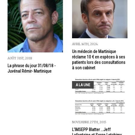
AVRIL 14TH, 2024
Un médecin de Martinique
réclame 10 € en espèces à ses
AOÛT 31ST, 2018
patients lors des consultations
La phrase du jour 31/08/18 -
à son cabinet
Juvénal Rémir- Martinique
A LA UNE
NOVEMBRE 27TH, 2015
L'IMSEPP Blatter ...Jeff