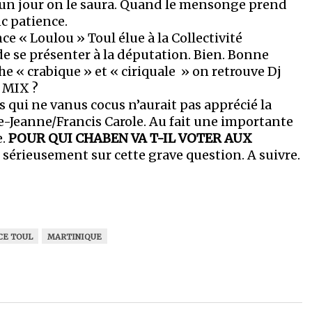
, un jour on le saura. Quand le mensonge prend
nc patience.
e « Loulou » Toul élue à la Collectivité
de se présenter à la députation. Bien. Bonne
e « crabique » et « ciriquale » on retrouve Dj
e MIX ?
 qui ne vanus cocus n’aurait pas apprécié la
e-Jeanne/Francis Carole. Au fait une importante
e.
POUR QUI CHABEN VA T-IL VOTER AUX
 sérieusement sur cette grave question. A suivre.
CE TOUL
MARTINIQUE