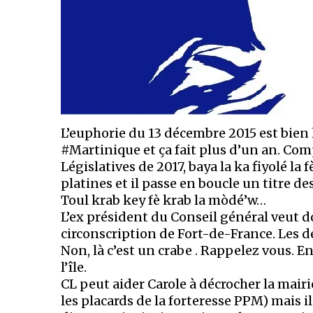
L’euphorie du 13 décembre 2015 est bien 
#Martinique et ça fait plus d’un an. Compl
Législatives de 2017, baya la ka fiyolé la
platines et il passe en boucle un titre 
Toul krab key fè krab la mòdé’w…
L’ex président du Conseil général veut do
circonscription de Fort-de-France. Le
Non, là c’est un crabe . Rappelez vous. E
l’île.
CL peut aider Carole à décrocher la mairie 
les placards de la forteresse PPM) mais 