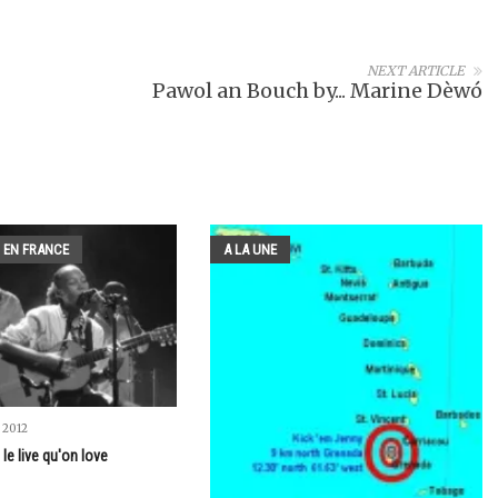
NEXT ARTICLE
Pawol an Bouch by... Marine Dèwó
 EN FRANCE
A LA UNE
 2012
 le live qu'on love