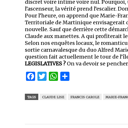
discret voire intime voire nul. Pourquoi
l’ascenseur, la vérité prend l’escalier. Do
Pour l’heure, on apprend que Marie-Franc
Territoriale de Martinique envisagerait 
nouvelle. Sauf que derrière cette démarch
Claude aux manettes. A qui profiterait l
Selon nos enquêtes locaux, le romanticus
sortie carnavalesque du duo Alfred Mari
question fait actuellement le tour de l’îl
LEGISLATIVES ?
On va devoir se pencher
Facebook
Twitter
WhatsApp
Partager
TAGS
CLAUDE LISE
FRANCIS CAROLE
MARIE-FRAN