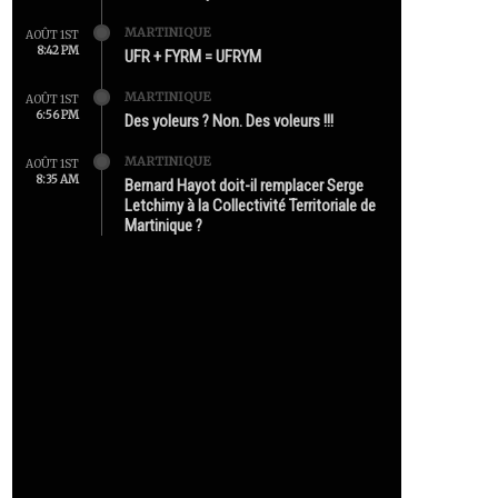
MARTINIQUE
AOÛT 1ST
8:42 PM
UFR + FYRM = UFRYM
MARTINIQUE
AOÛT 1ST
6:56 PM
Des yoleurs ? Non. Des voleurs !!!
MARTINIQUE
AOÛT 1ST
8:35 AM
Bernard Hayot doit-il remplacer Serge
Letchimy à la Collectivité Territoriale de
Martinique ?