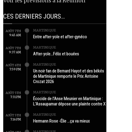
Voir les prévisions à la Réunion
CES DERNIERS JOURS…
MARTINIQUE
AOÛT 7TH
9:45 AM
Entre after-yole et after-gynéco
MARTINIQUE
AOÛT 7TH
9:37 AM
After-yole…Félix et bouées
MARTINIQUE
AOÛT 6TH
7:59 PM
Un noir fan de Bernard Hayot et des békés
de Martinique remporte le Prix Antoine
Crozat 2026
MARTINIQUE
AOÛT 5TH
7:31 PM
Écocide de l’Anse Meunier en Martinique :
L’Assaupamar dépose une plainte contre X
MARTINIQUE
AOÛT 5TH
7:16 PM
Hermann Rose -Élie …ça va mieux
MARTINIQUE