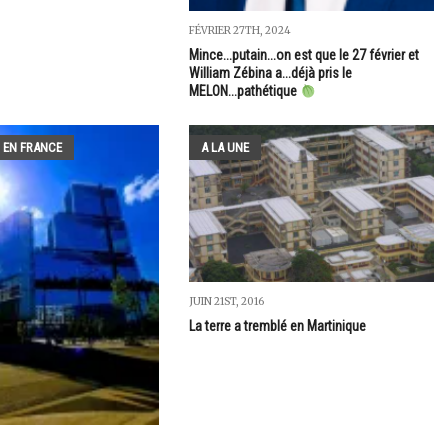
FÉVRIER 27TH, 2024
Mince...putain...on est que le 27 février et
William Zébina a...déjà pris le
MELON...pathétique
 EN FRANCE
A LA UNE
JUIN 21ST, 2016
La terre a tremblé en Martinique