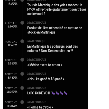
AOÛT 4TH
5:15 PM
Tour de Martinique des yoles rondes : la
FYRM offre-t-elle gratuitement son trésor
audiovisuel ?
MARTINIQUE
AOÛT 3RD
6:30 PM
Produit de 1ère nécessité en rupture de
stock en Martinique
MARTINIQUE
AOÛT 2ND
11:14 PM
En Martinique les pollueurs sont des
ordures ? Non. Des enculés-es !!!
MARTINIQUE
AOÛT 2ND
5:56 PM
« Mérine rivers to cross »
MARTINIQUE
AOÛT 2ND
5:48 PM
« Nou ka gadé MAS pasé »
MARTINIQUE
AOÛT 2ND
12:05 PM
LOÏC KOKÉ YO !!!
MARTINIQUE
AOÛT 2ND
8:08 AM
« Ferme ta d’yole »