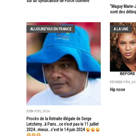
sur un syndicaliste de Force ouvrière
"Maguy Marie-
sont des délin
AUJOURD'HUI EN FRANCE
A LA UNE
FÉVRIER 9TH, 20
Hip nose
JUIN 9TH, 2024
Procès de la Retraite illégale de Serge
Letchimy...à Paris...ce n'est pas le 11 juillet
2024...mieux...c'est le 14 juin 2024