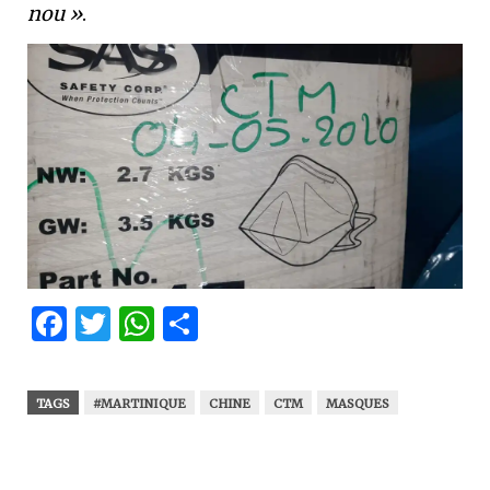
nou »
.
Facebook
Twitter
WhatsApp
Partager
TAGS
#MARTINIQUE
CHINE
CTM
MASQUES