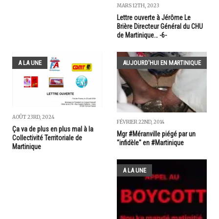
MARS 12TH, 2023
Lettre ouverte à Jérôme Le
Brière Directeur Général du CHU
de Martinique… -6-
A LA UNE
AUJOURD'HUI EN MARTINIQUE
AOÛT 23RD, 2024
FÉVRIER 22ND, 2014
Ça va de plus en plus mal à la
Mgr #Méranville piégé par un
Collectivité Territoriale de
"infidèle" en #Martinique
Martinique
A LA UNE