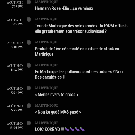
MARTINIQUE
AOÛT 5TH
7:16 PM
Hermann Rose -Élie …ça va mieux
MARTINIQUE
AOÛT 4TH
5:15 PM
Tour de Martinique des yoles rondes : la FYRM offre-t-
elle gratuitement son trésor audiovisuel ?
MARTINIQUE
AOÛT 3RD
6:30 PM
Produit de 1ère nécessité en rupture de stock en
Martinique
MARTINIQUE
AOÛT 2ND
11:14 PM
En Martinique les pollueurs sont des ordures ? Non.
Des enculés-es !!!
MARTINIQUE
AOÛT 2ND
5:56 PM
« Mérine rivers to cross »
MARTINIQUE
AOÛT 2ND
5:48 PM
« Nou ka gadé MAS pasé »
MARTINIQUE
AOÛT 2ND
12:05 PM
LOÏC KOKÉ YO !!!