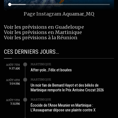
Page Instagram
Aquamar_MQ
Voir les prévisions en Guadeloupe
Voir les prévisions en Martinique
Voir les prévisions à la Réunion
CES DERNIERS JOURS…
MARTINIQUE
AOÛT 7TH
9:37 AM
After-yole…Félix et bouées
MARTINIQUE
AOÛT 6TH
7:59 PM
Un noir fan de Bernard Hayot et des békés de
Martinique remporte le Prix Antoine Crozat 2026
MARTINIQUE
AOÛT 5TH
7:31 PM
Écocide de l’Anse Meunier en Martinique :
L’Assaupamar dépose une plainte contre X