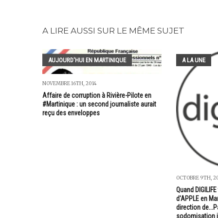
A LIRE AUSSI SUR LE MÊME SUJET
AUJOURD'HUI EN MARTINIQUE
A LA UNE
NOVEMBRE 16TH, 2014
Affaire de corruption à Rivière-Pilote en
#Martinique : un second journaliste aurait
reçu des enveloppes
OCTOBRE 9TH, 2
Quand DIGILIFE 
d'APPLE en Mart
direction de...P
sodomisation i