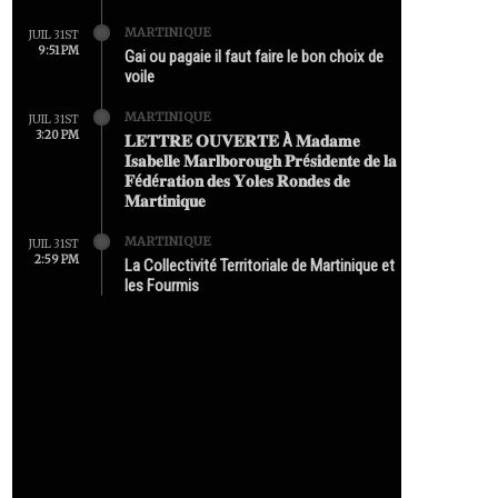
MARTINIQUE
JUIL 31ST
9:51 PM
Gai ou pagaie il faut faire le bon choix de
voile
MARTINIQUE
JUIL 31ST
3:20 PM
𝐋𝐄𝐓𝐓𝐑𝐄 𝐎𝐔𝐕𝐄𝐑𝐓𝐄 À 𝐌𝐚𝐝𝐚𝐦𝐞
𝐈𝐬𝐚𝐛𝐞𝐥𝐥𝐞 𝐌𝐚𝐫𝐥𝐛𝐨𝐫𝐨𝐮𝐠𝐡 𝐏𝐫é𝐬𝐢𝐝𝐞𝐧𝐭𝐞 𝐝𝐞 𝐥𝐚
𝐅é𝐝é𝐫𝐚𝐭𝐢𝐨𝐧 𝐝𝐞𝐬 𝐘𝐨𝐥𝐞𝐬 𝐑𝐨𝐧𝐝𝐞𝐬 𝐝𝐞
𝐌𝐚𝐫𝐭𝐢𝐧𝐢𝐪𝐮𝐞
MARTINIQUE
JUIL 31ST
2:59 PM
La Collectivité Territoriale de Martinique et
les Fourmis