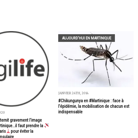
AUJOURD'HUI EN MARTINIQUE
JANVIER 24TH, 2014
#Chikungunya en #Martinique : face à
l’épidémie, la mobilisation de chacun est
indispensable
020
ternit gravement l'image
inique...il faut prendre la
aris
pour éviter la
nsulaire