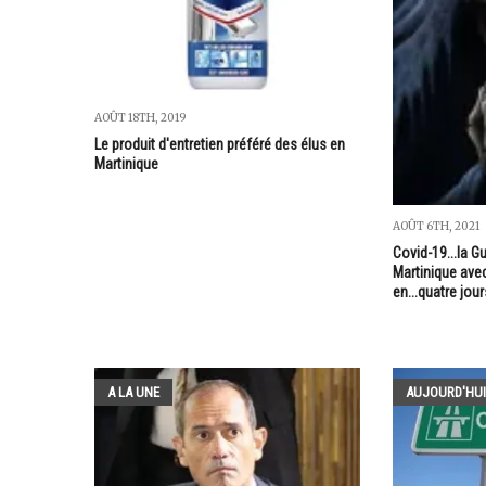
AOÛT 18TH, 2019
Le produit d'entretien préféré des élus en
Martinique
AOÛT 6TH, 2021
Covid-19...la 
Martinique avec
en...quatre jour
A LA UNE
AUJOURD'HUI