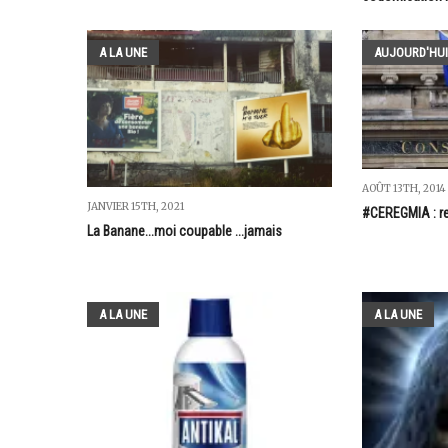
A LA UNE
AUJOURD'HUI
AOÛT 13TH, 2014
JANVIER 15TH, 2021
#CEREGMIA : re
La Banane...moi coupable ...jamais
A LA UNE
A LA UNE