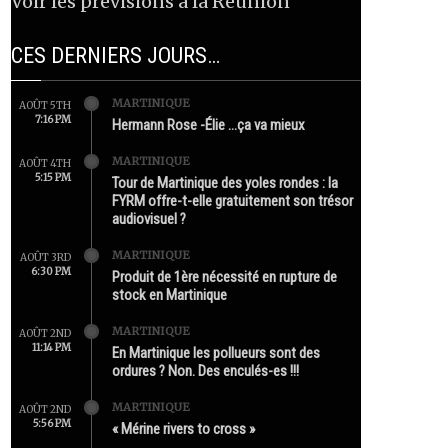
Voir les prévisions à la Réunion
CES DERNIERS JOURS…
MARTINIQUE
AOÛT 5TH
7:16 PM
Hermann Rose -Élie …ça va mieux
MARTINIQUE
AOÛT 4TH
5:15 PM
Tour de Martinique des yoles rondes : la
FYRM offre-t-elle gratuitement son trésor
audiovisuel ?
MARTINIQUE
AOÛT 3RD
6:30 PM
Produit de 1ère nécessité en rupture de
stock en Martinique
MARTINIQUE
AOÛT 2ND
11:14 PM
En Martinique les pollueurs sont des
ordures ? Non. Des enculés-es !!!
MARTINIQUE
AOÛT 2ND
5:56 PM
« Mérine rivers to cross »