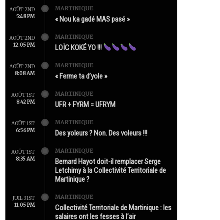
MARTINIQUE
AOÛT 2ND
5:48 PM
« Nou ka gadé MAS pasé »
MARTINIQUE
AOÛT 2ND
12:05 PM
LOÏC KOKÉ YO !!!
MARTINIQUE
AOÛT 2ND
8:08 AM
« Ferme ta d’yole »
MARTINIQUE
AOÛT 1ST
8:42 PM
UFR + FYRM = UFRYM
MARTINIQUE
AOÛT 1ST
6:56 PM
Des yoleurs ? Non. Des voleurs !!!
MARTINIQUE
AOÛT 1ST
8:35 AM
Bernard Hayot doit-il remplacer Serge
Letchimy à la Collectivité Territoriale de
Martinique ?
MARTINIQUE
JUIL 31ST
11:05 PM
Collectivité Territoriale de Martinique : les
salaires ont les fesses à l’air