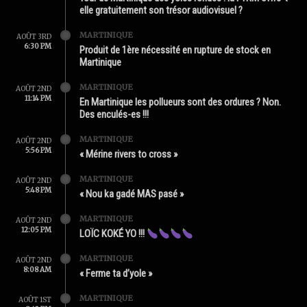
elle gratuitement son trésor audiovisuel ?
MARTINIQUE
AOÛT 3RD
6:30 PM
Produit de 1ère nécessité en rupture de stock en
Martinique
MARTINIQUE
AOÛT 2ND
11:14 PM
En Martinique les pollueurs sont des ordures ? Non.
Des enculés-es !!!
MARTINIQUE
AOÛT 2ND
5:56 PM
« Mérine rivers to cross »
MARTINIQUE
AOÛT 2ND
5:48 PM
« Nou ka gadé MAS pasé »
MARTINIQUE
AOÛT 2ND
12:05 PM
LOÏC KOKÉ YO !!!
MARTINIQUE
AOÛT 2ND
8:08 AM
« Ferme ta d’yole »
MARTINIQUE
AOÛT 1ST