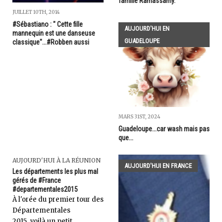
famille Ramassamy.
JUILLET 10TH, 2014
#Sébastiano : " Cette fille
AUJOURD'HUI EN
mannequin est une danseuse
GUADELOUPE
classique"...#Robben aussi
MARS 31ST, 2024
Guadeloupe...car wash mais pas
que...
AUJOURD'HUI À LA RÉUNION
AUJOURD'HUI EN FRANCE
Les départements les plus mal
gérés de #France
#departementales2015
À l'orée du premier tour des
Départementales
2015...voilà un petit