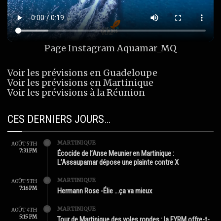
Page Instagram
Aquamar_MQ
Voir les prévisions en Guadeloupe
Voir les prévisions en Martinique
Voir les prévisions à la Réunion
CES DERNIERS JOURS…
MARTINIQUE
AOÛT 5TH
7:31 PM
Écocide de l’Anse Meunier en Martinique :
L’Assaupamar dépose une plainte contre X
MARTINIQUE
AOÛT 5TH
7:16 PM
Hermann Rose -Élie …ça va mieux
MARTINIQUE
AOÛT 4TH
5:15 PM
Tour de Martinique des yoles rondes : la FYRM offre-t-