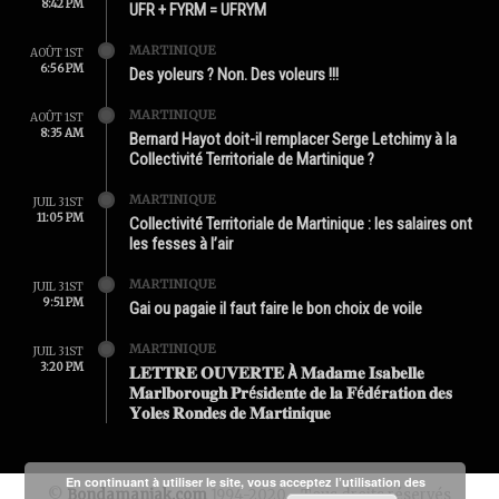
8:42 PM
UFR + FYRM = UFRYM
MARTINIQUE
AOÛT 1ST
6:56 PM
Des yoleurs ? Non. Des voleurs !!!
MARTINIQUE
AOÛT 1ST
8:35 AM
Bernard Hayot doit-il remplacer Serge Letchimy à la
Collectivité Territoriale de Martinique ?
MARTINIQUE
JUIL 31ST
11:05 PM
Collectivité Territoriale de Martinique : les salaires ont
les fesses à l’air
MARTINIQUE
JUIL 31ST
9:51 PM
Gai ou pagaie il faut faire le bon choix de voile
MARTINIQUE
JUIL 31ST
3:20 PM
𝐋𝐄𝐓𝐓𝐑𝐄 𝐎𝐔𝐕𝐄𝐑𝐓𝐄 À 𝐌𝐚𝐝𝐚𝐦𝐞 𝐈𝐬𝐚𝐛𝐞𝐥𝐥𝐞
𝐌𝐚𝐫𝐥𝐛𝐨𝐫𝐨𝐮𝐠𝐡 𝐏𝐫é𝐬𝐢𝐝𝐞𝐧𝐭𝐞 𝐝𝐞 𝐥𝐚 𝐅é𝐝é𝐫𝐚𝐭𝐢𝐨𝐧 𝐝𝐞𝐬
𝐘𝐨𝐥𝐞𝐬 𝐑𝐨𝐧𝐝𝐞𝐬 𝐝𝐞 𝐌𝐚𝐫𝐭𝐢𝐧𝐢𝐪𝐮𝐞
En continuant à utiliser le site, vous acceptez l’utilisation des
©
Bondamanjak.com
1994-2020 - Tous droits réservés