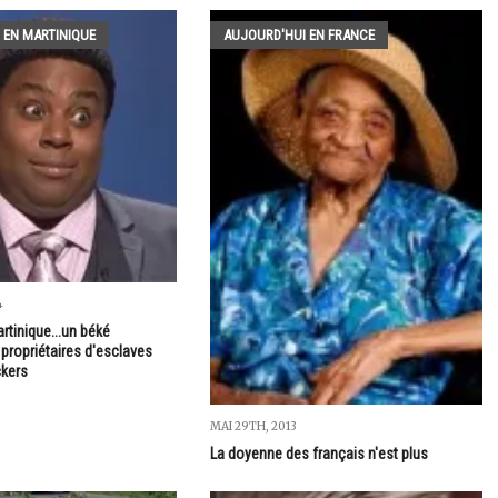
 EN MARTINIQUE
AUJOURD'HUI EN FRANCE
4
rtinique...un béké
propriétaires d'esclaves
ckers
MAI 29TH, 2013
La doyenne des français n'est plus