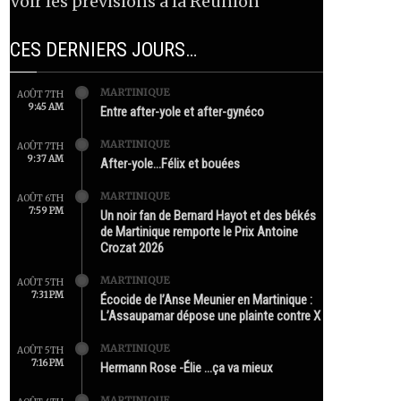
Voir les prévisions à la Réunion
CES DERNIERS JOURS…
MARTINIQUE
AOÛT 7TH
9:45 AM
Entre after-yole et after-gynéco
MARTINIQUE
AOÛT 7TH
9:37 AM
After-yole…Félix et bouées
MARTINIQUE
AOÛT 6TH
7:59 PM
Un noir fan de Bernard Hayot et des békés
de Martinique remporte le Prix Antoine
Crozat 2026
MARTINIQUE
AOÛT 5TH
7:31 PM
Écocide de l’Anse Meunier en Martinique :
L’Assaupamar dépose une plainte contre X
MARTINIQUE
AOÛT 5TH
7:16 PM
Hermann Rose -Élie …ça va mieux
MARTINIQUE