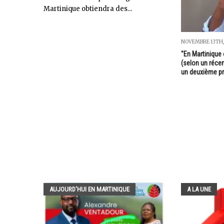
Martinique obtiendra des...
NOVEMBRE 13TH,
"En Martinique
(selon un récen
un deuxième pr
AUJOURD'HUI EN MARTINIQUE
A LA UNE