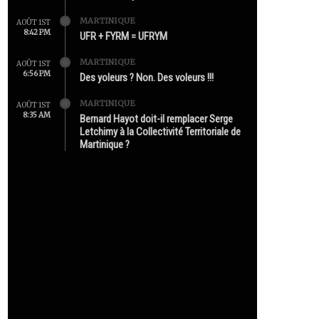
MARTINIQUE
AOÛT 1ST
8:42 PM
UFR + FYRM = UFRYM
MARTINIQUE
AOÛT 1ST
6:56 PM
Des yoleurs ? Non. Des voleurs !!!
MARTINIQUE
AOÛT 1ST
8:35 AM
Bernard Hayot doit-il remplacer Serge
Letchimy à la Collectivité Territoriale de
Martinique ?