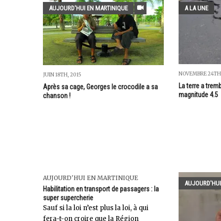
AUJOURD'HUI EN MARTINIQUE
A LA UNE
NOVEMBRE 24TH,
JUIN 18TH, 2015
La terre a trem
Après sa cage, Georges le crocodile a sa
magnitude 4.5
chanson !
AUJOURD'HUI EN MARTINIQUE
AUJOURD'HUI
Habilitation en transport de passagers : la
super supercherie
Sauf si la loi n’est plus la loi, à qui
fera-t-on croire que la Région