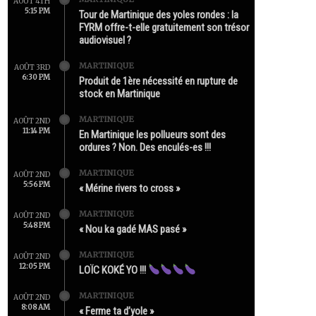
AOÛT 4TH
5:15 PM
Tour de Martinique des yoles rondes : la
FYRM offre-t-elle gratuitement son trésor
audiovisuel ?
MARTINIQUE
AOÛT 3RD
6:30 PM
Produit de 1ère nécessité en rupture de
stock en Martinique
MARTINIQUE
AOÛT 2ND
11:14 PM
En Martinique les pollueurs sont des
ordures ? Non. Des enculés-es !!!
MARTINIQUE
AOÛT 2ND
5:56 PM
« Mérine rivers to cross »
MARTINIQUE
AOÛT 2ND
5:48 PM
« Nou ka gadé MAS pasé »
MARTINIQUE
AOÛT 2ND
12:05 PM
LOÏC KOKÉ YO !!!
MARTINIQUE
AOÛT 2ND
8:08 AM
« Ferme ta d’yole »