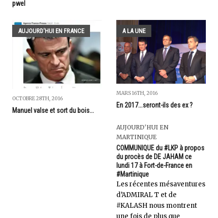
pwel
AUJOURD'HUI EN FRANCE
A LA UNE
MARS 16TH, 2016
OCTOBRE 28TH, 2016
En 2017...seront-ils des ex ?
Manuel valse et sort du bois...
AUJOURD'HUI EN
MARTINIQUE
COMMUNIQUE du #LKP à propos
du procès de DE JAHAM ce
lundi 17 à Fort-de-France en
#Martinique
Les récentes mésaventures
d’ADMIRAL T et de
#KALASH nous montrent
une fois de plus que