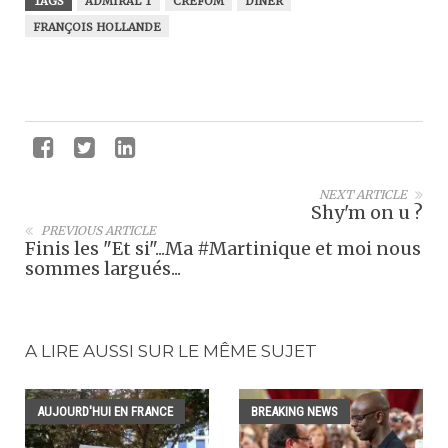
TAGS
ADMIRAL T
CREFOM
DÎNER
FRANÇOIS HOLLANDE
NEXT ARTICLE
Shy'm on u ?
PREVIOUS ARTICLE
Finis les "Et si"...Ma #Martinique et moi nous
sommes largués...
A LIRE AUSSI SUR LE MÊME SUJET
AUJOURD'HUI EN FRANCE
BREAKING NEWS