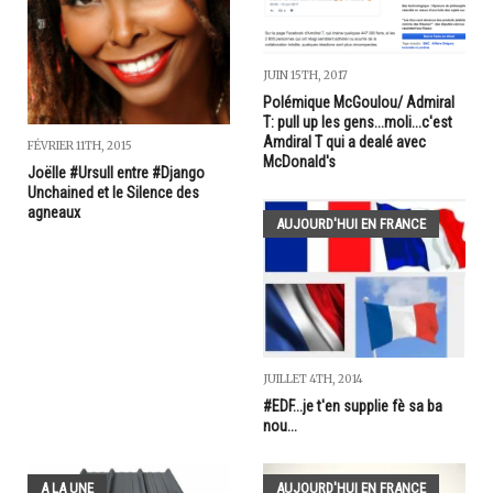
JUIN 15TH, 2017
Polémique McGoulou/ Admiral
T: pull up les gens...moli...c'est
Amdiral T qui a dealé avec
FÉVRIER 11TH, 2015
McDonald's
Joëlle #Ursull entre #Django
Unchained et le Silence des
agneaux
AUJOURD'HUI EN FRANCE
JUILLET 4TH, 2014
#EDF...je t'en supplie fè sa ba
nou...
A LA UNE
AUJOURD'HUI EN FRANCE