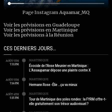
Page Instagram
Aquamar_MQ
Voir les prévisions en Guadeloupe
Voir les prévisions en Martinique
Voir les prévisions à la Réunion
CES DERNIERS JOURS…
MARTINIQUE
AOÛT 5TH
7:31 PM
Écocide de l’Anse Meunier en Martinique :
L’Assaupamar dépose une plainte contre X
MARTINIQUE
AOÛT 5TH
7:16 PM
Hermann Rose -Élie …ça va mieux
MARTINIQUE
AOÛT 4TH
5:15 PM
Tour de Martinique des yoles rondes : la FYRM offre-t-
elle gratuitement son trésor audiovisuel ?