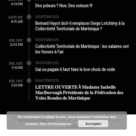
6:56 PM
Des yoleurs ? Non. Des voleurs !!!
MARTINIQUE
AOÛT 1ST
8:35 AM
Bernard Hayot doit-il remplacer Serge Letchimy à la
Collectivité Territoriale de Martinique ?
MARTINIQUE
JUIL 31ST
11:05 PM
Collectivité Territoriale de Martinique : les salaires ont
les fesses à l’air
MARTINIQUE
JUIL 31ST
9:51 PM
Gai ou pagaie il faut faire le bon choix de voile
MARTINIQUE
JUIL 31ST
3:20 PM
𝐋𝐄𝐓𝐓𝐑𝐄 𝐎𝐔𝐕𝐄𝐑𝐓𝐄 À 𝐌𝐚𝐝𝐚𝐦𝐞 𝐈𝐬𝐚𝐛𝐞𝐥𝐥𝐞
𝐌𝐚𝐫𝐥𝐛𝐨𝐫𝐨𝐮𝐠𝐡 𝐏𝐫é𝐬𝐢𝐝𝐞𝐧𝐭𝐞 𝐝𝐞 𝐥𝐚 𝐅é𝐝é𝐫𝐚𝐭𝐢𝐨𝐧 𝐝𝐞𝐬
𝐘𝐨𝐥𝐞𝐬 𝐑𝐨𝐧𝐝𝐞𝐬 𝐝𝐞 𝐌𝐚𝐫𝐭𝐢𝐧𝐢𝐪𝐮𝐞
En continuant à utiliser le site, vous acceptez l’utilisation des
©
Bondamanjak.com
1994-2020 - Tous droits réservés
Accepter
cookies.
Plus d’informations
Produit par
Bondamanjak