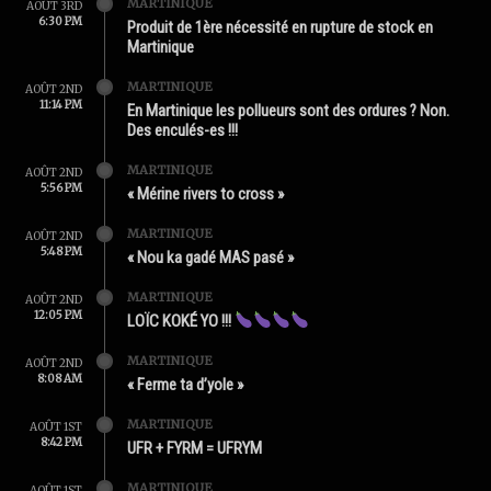
MARTINIQUE
AOÛT 3RD
6:30 PM
Produit de 1ère nécessité en rupture de stock en
Martinique
MARTINIQUE
AOÛT 2ND
11:14 PM
En Martinique les pollueurs sont des ordures ? Non.
Des enculés-es !!!
MARTINIQUE
AOÛT 2ND
5:56 PM
« Mérine rivers to cross »
MARTINIQUE
AOÛT 2ND
5:48 PM
« Nou ka gadé MAS pasé »
MARTINIQUE
AOÛT 2ND
12:05 PM
LOÏC KOKÉ YO !!!
MARTINIQUE
AOÛT 2ND
8:08 AM
« Ferme ta d’yole »
MARTINIQUE
AOÛT 1ST
8:42 PM
UFR + FYRM = UFRYM
MARTINIQUE
AOÛT 1ST