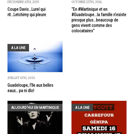
DÉCEMBRE 4TH, 2015
OCTOBRE 12TH, 2014
Coupe Davis...Lurel qui
"En #Martinique et en
rit...Letchimy qui pleure
#Guadeloupe...la famille n'existe
presque plus...beaucoup de
gens vivent comme des
colocataires"
A LA UNE
JUILLET 6TH, 2021
Guadeloupe, l’île aux belles
eaux… pa ni dlo!
AUJOURD'HUI EN MARTINIQUE
A LA UNE