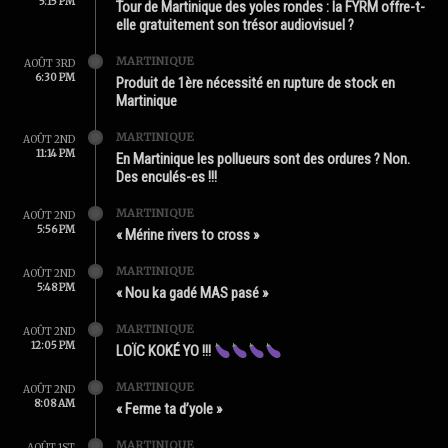
5:15 PM
Tour de Martinique des yoles rondes : la FYRM offre-t-
elle gratuitement son trésor audiovisuel ?
MARTINIQUE
AOÛT 3RD
6:30 PM
Produit de 1ère nécessité en rupture de stock en
Martinique
MARTINIQUE
AOÛT 2ND
11:14 PM
En Martinique les pollueurs sont des ordures ? Non.
Des enculés-es !!!
MARTINIQUE
AOÛT 2ND
5:56 PM
« Mérine rivers to cross »
MARTINIQUE
AOÛT 2ND
5:48 PM
« Nou ka gadé MAS pasé »
MARTINIQUE
AOÛT 2ND
12:05 PM
LOÏC KOKÉ YO !!!
MARTINIQUE
AOÛT 2ND
8:08 AM
« Ferme ta d’yole »
MARTINIQUE
AOÛT 1ST