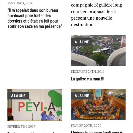
AVRIL 16TH, 2026
compagnie régulière long
"Il m'appelait dans son bureau
courrier, propose dès à
soi-disant pour traiter des
présent une nouvelle
dossiers et c'était en fait pour
destination...
sortir son sexe en ma présence"
A LA UNE
DÉCEMBRE 24TH, 2019
La galère y a man !!!
A LA UNE
A LA UNE
FÉVRIER 20TH, 2020
FÉVRIER 5TH, 2019
Mariage burlesque lundi gras à