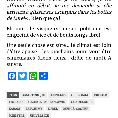
affronté en débat. Je me demande si elle
arrivera à glisser ses escarpins dans les bottes
de Lurel
« . Rien que ça !
Eh oui… le visqueux migan politique est
empreint de vice et de bouts longs…bref.
Une seule chose est sûre… le climat est loin
d’être apaisé… les prochains jours vont être
caniculaires (tiens tiens… drôle de mot). A
suivre.
Facebook
Twitter
WhatsApp
Partager
TAGS
#MARTINIQUE
ANTILLES
CEREGMIA
CREFOM
FIORASO
GEORGE PAU-LANGEVIN
GUADELOUPE
KARAM
LETCHIMY
LUREL
MENCÉ-CASTER
MINISTRE
UNIVERSITÉ