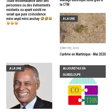
Toute ressemblance avec des
la CTM
personnes ou des événements
existants ou ayant existé ne
serait que pure coïncidence
mèsi anpil mèsi anchay
A LA UNE
JUIN 5TH, 2020
Carême en Martinique - Mai 2020
A LA UNE
AUJOURD'HUI EN
GUADELOUPE