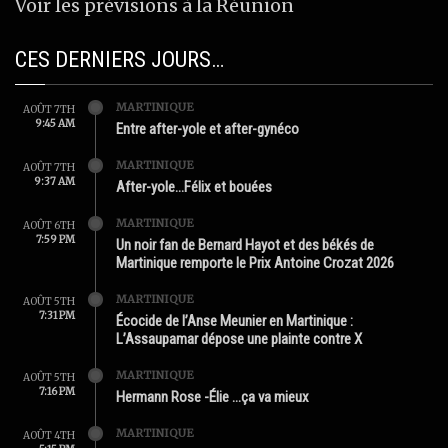
Voir les prévisions à la Réunion
CES DERNIERS JOURS…
MARTINIQUE
AOÛT 7TH
9:45 AM
Entre after-yole et after-gynéco
MARTINIQUE
AOÛT 7TH
9:37 AM
After-yole…Félix et bouées
MARTINIQUE
AOÛT 6TH
7:59 PM
Un noir fan de Bernard Hayot et des békés de
Martinique remporte le Prix Antoine Crozat 2026
MARTINIQUE
AOÛT 5TH
7:31 PM
Écocide de l’Anse Meunier en Martinique :
L’Assaupamar dépose une plainte contre X
MARTINIQUE
AOÛT 5TH
7:16 PM
Hermann Rose -Élie …ça va mieux
MARTINIQUE
AOÛT 4TH