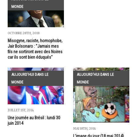
MONDE
OCTOBRE 28TH, 2018
Misogyne, raciste, homophobe,
Jair Bolsonaro : "Jamais mes
fils ne sortiront avec des Noires
car ils sont bien éduqués"
AUJOURD'HUI DANS LE
AUJOURD'HUI DANS LE
MONDE
MONDE
JUILLET 1ST, 2014
Une journée au Brésil : lundi 30
juin 2014
MAI 18TH, 2014
L'image du jour (18 mai 2014)