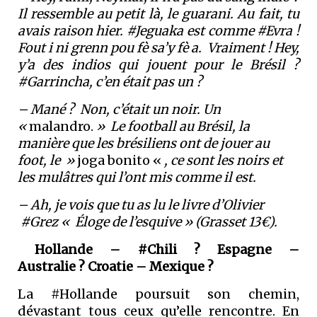
Il ressemble au petit là, le guarani. Au fait, tu
avais raison hier. #Jeguaka est comme #Evra !
Fout i ni grenn pou fè sa’y fè a. Vraiment ! Hey,
y’a des indios qui jouent pour le Brésil ?
#Garrincha, c’en était pas un ?
– Mané ? Non, c’était un noir. Un
«
malandro.
» Le football au Brésil, la
manière que les brésiliens ont de jouer au
foot, le »
joga bonito «
, ce sont les noirs et
les mulâtres qui l’ont mis comme il est.
– Ah, je vois que tu as lu le livre d’Olivier
#Grez « Éloge de l’esquive » (Grasset 13€).
Hollande – #Chili ? Espagne –
Australie ? Croatie – Mexique ?
La #Hollande poursuit son chemin,
dévastant tous ceux qu’elle rencontre. En