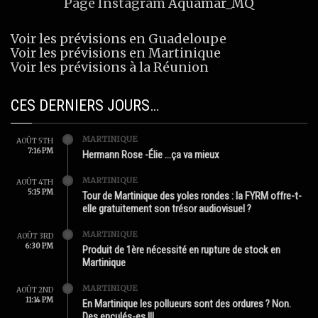
Page Instagram
Aquamar_MQ
Voir les prévisions en Guadeloupe
Voir les prévisions en Martinique
Voir les prévisions à la Réunion
CES DERNIERS JOURS…
MARTINIQUE
AOÛT 5TH
7:16 PM
Hermann Rose -Élie …ça va mieux
MARTINIQUE
AOÛT 4TH
5:15 PM
Tour de Martinique des yoles rondes : la FYRM offre-t-
elle gratuitement son trésor audiovisuel ?
MARTINIQUE
AOÛT 3RD
6:30 PM
Produit de 1ère nécessité en rupture de stock en
Martinique
MARTINIQUE
AOÛT 2ND
11:14 PM
En Martinique les pollueurs sont des ordures ? Non.
Des enculés-es !!!