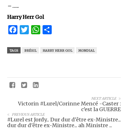
– …..
Harry Herr Gol
Facebook
Twitter
WhatsApp
Partager
TAGS
BRÉSIL
HARRY HERR GOL
MONDIAL
NEXT ARTICLE
Victorin #Lurel/Corinne Mencé -Caster :
c'est la GUERRE
PREVIOUS ARTICLE
#Lurel est Jordy... Dur dur d'être ex-Ministre...
dur dur d'être ex-Ministre... ah Ministre ...