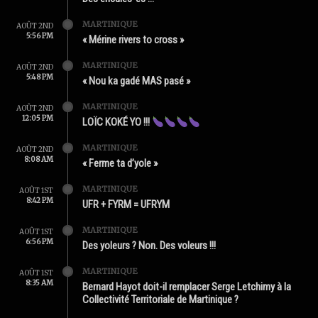
MARTINIQUE
AOÛT 2ND
5:56 PM
« Mérine rivers to cross »
MARTINIQUE
AOÛT 2ND
5:48 PM
« Nou ka gadé MAS pasé »
MARTINIQUE
AOÛT 2ND
12:05 PM
LOÏC KOKÉ YO !!!
MARTINIQUE
AOÛT 2ND
8:08 AM
« Ferme ta d’yole »
MARTINIQUE
AOÛT 1ST
8:42 PM
UFR + FYRM = UFRYM
MARTINIQUE
AOÛT 1ST
6:56 PM
Des yoleurs ? Non. Des voleurs !!!
MARTINIQUE
AOÛT 1ST
8:35 AM
Bernard Hayot doit-il remplacer Serge Letchimy à la
Collectivité Territoriale de Martinique ?